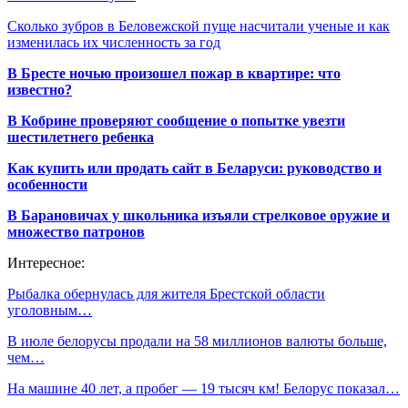
Сколько зубров в Беловежской пуще насчитали ученые и как
изменилась их численность за год
В Бресте ночью произошел пожар в квартире: что
известно?
В Кобрине проверяют сообщение о попытке увезти
шестилетнего ребенка
Как купить или продать сайт в Беларуси: руководство и
особенности
В Барановичах у школьника изъяли стрелковое оружие и
множество патронов
Интересное:
Рыбалка обернулась для жителя Брестской области
уголовным…
В июле белорусы продали на 58 миллионов валюты больше,
чем…
На машине 40 лет, а пробег — 19 тысяч км! Белорус показал…