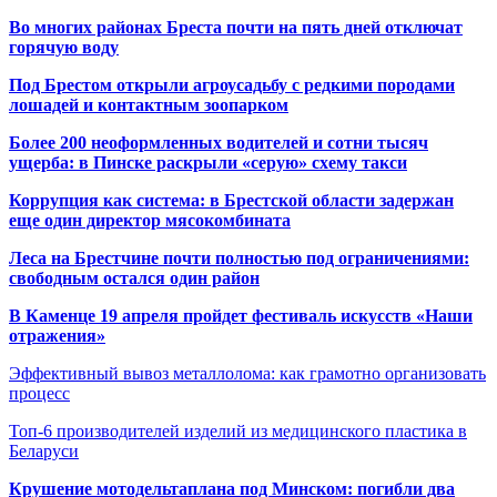
Во многих районах Бреста почти на пять дней отключат
горячую воду
Под Брестом открыли агроусадьбу с редкими породами
лошадей и контактным зоопарком
Более 200 неоформленных водителей и сотни тысяч
ущерба: в Пинске раскрыли «серую» схему такси
Коррупция как система: в Брестской области задержан
еще один директор мясокомбината
Леса на Брестчине почти полностью под ограничениями:
свободным остался один район
В Каменце 19 апреля пройдет фестиваль искусств «Наши
отражения»
Эффективный вывоз металлолома: как грамотно организовать
процесс
Топ-6 производителей изделий из медицинского пластика в
Беларуси
Крушение мотодельтаплана под Минском: погибли два