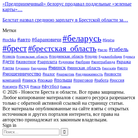
«Предприимчивый» белорус продавал поддельные «зеленые
карты»…
Белстат назвал среднюю зарплату в Брестской области за…
Метки
#беларусь
#авто
#барановичи
#tochka
#берёза
#брест
#брестская_область
#гибель
#вело
#гродненская_область
#гомель
#гомельская_область
#гродно
#дальнобойщик
#деньга
#дети
#зарплата
#животное
#кража
#кобрин
#контрабанда
#здоровье
#минск
#минская_область
#литва
#мото
#лунинец
#медицина
#могилёв
#мошенничество
#новости
#налог
#недвижимость
#наркотик
#польша
#пинск
#пожар
компаний
#приговор
#работа
#россия
#суд
#футбол
#такси
#сигарета
#школа
© 2026 - Новости Бреста и области. Все права защищены.
Любое копирование материалов с нашего ресурса разрешается
только с обратной активной ссылкой на страницу статьи.
Все материалы опубликованные на сайте взяты с открытых
источников и других порталов интернета, все права на
авторство принадлежат их законным владельцам.
Sign in