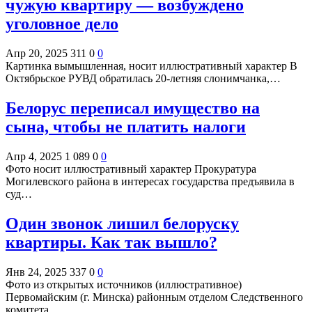
чужую квартиру — возбуждено
уголовное дело
Апр 20, 2025
311
0
0
Картинка вымышленная, носит иллюстративный характер В
Октябрьское РУВД обратилась 20-летняя слонимчанка,…
Белорус переписал имущество на
сына, чтобы не платить налоги
Апр 4, 2025
1 089
0
0
Фото носит иллюстративный характер Прокуратура
Могилевского района в интересах государства предъявила в
суд…
Один звонок лишил белоруску
квартиры. Как так вышло?
Янв 24, 2025
337
0
0
Фото из открытых источников (иллюстративное)
Первомайским (г. Минска) районным отделом Следственного
комитета…