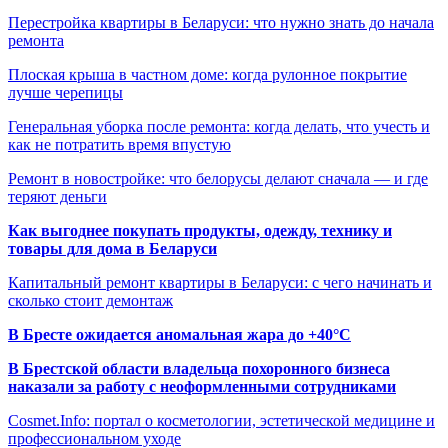
Перестройка квартиры в Беларуси: что нужно знать до начала
ремонта
Плоская крыша в частном доме: когда рулонное покрытие
лучше черепицы
Генеральная уборка после ремонта: когда делать, что учесть и
как не потратить время впустую
Ремонт в новостройке: что белорусы делают сначала — и где
теряют деньги
Как выгоднее покупать продукты, одежду, технику и
товары для дома в Беларуси
Капитальный ремонт квартиры в Беларуси: с чего начинать и
сколько стоит демонтаж
В Бресте ожидается аномальная жара до +40°C
В Брестской области владельца похоронного бизнеса
наказали за работу с неоформленными сотрудниками
Cosmet.Info: портал о косметологии, эстетической медицине и
профессиональном уходе