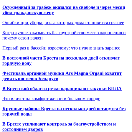
Осужденный за грабеж оказался на свободе и через месяц
убил гражданскую жену
Ошибки при уборке, из-за которых дома становится грязнее
Когда лучше заказывать благоустройство мест захоронения и
почему сезон важен
Первый раз в бассейн взрослому: что нужно знать заранее
В восточной части Бреста на несколько дней отключат
горячую воду
Фестиваль органной музыки Ars Magna Organi охватит
девять костелов Беларуси
В Брестской области резко наращивают закупки БПЛА
Что влияет на комфорт жизни в большом городе
Крупные районы Бреста на несколько дней останутся без
горячей воды
В Бресте усиливают контроль за благоустройством и
состоянием дворов