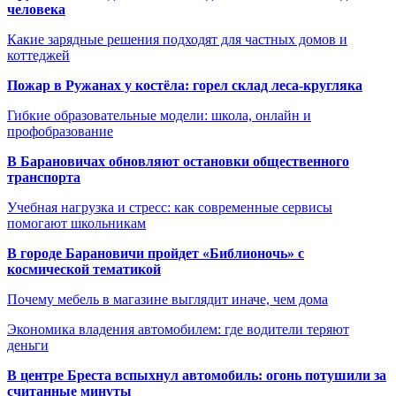
человека
Какие зарядные решения подходят для частных домов и
коттеджей
Пожар в Ружанах у костёла: горел склад леса-кругляка
Гибкие образовательные модели: школа, онлайн и
профобразование
В Барановичах обновляют остановки общественного
транспорта
Учебная нагрузка и стресс: как современные сервисы
помогают школьникам
В городе Барановичи пройдет «Библионочь» с
космической тематикой
Почему мебель в магазине выглядит иначе, чем дома
Экономика владения автомобилем: где водители теряют
деньги
В центре Бреста вспыхнул автомобиль: огонь потушили за
считанные минуты