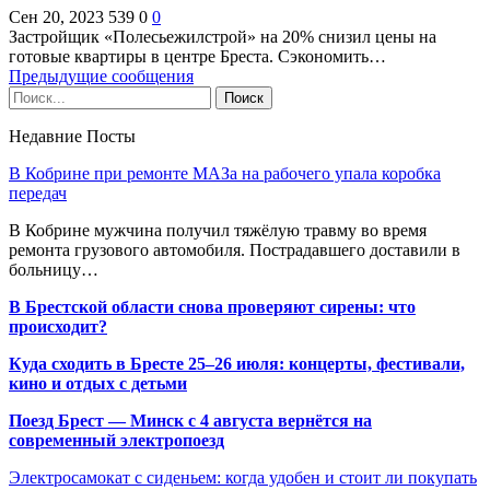
Сен 20, 2023
539
0
0
Застройщик «Полесьежилстрой» на 20% снизил цены на
готовые квартиры в центре Бреста. Сэкономить…
Предыдущие сообщения
Недавние Посты
В Кобрине при ремонте МАЗа на рабочего упала коробка
передач
В Кобрине мужчина получил тяжёлую травму во время
ремонта грузового автомобиля. Пострадавшего доставили в
больницу…
В Брестской области снова проверяют сирены: что
происходит?
Куда сходить в Бресте 25–26 июля: концерты, фестивали,
кино и отдых с детьми
Поезд Брест — Минск с 4 августа вернётся на
современный электропоезд
Электросамокат с сиденьем: когда удобен и стоит ли покупать