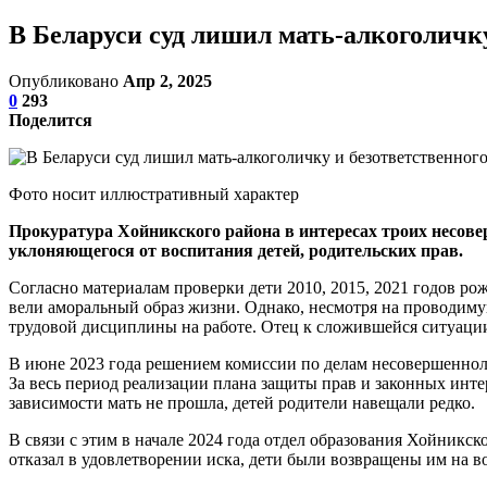
В Беларуси суд лишил мать-алкоголичку
Опубликовано
Апр 2, 2025
0
293
Поделится
Фото носит иллюстративный характер
Прокуратура Хойникского района в интересах троих несове
уклоняющегося от воспитания детей, родительских прав.
Согласно материалам проверки дети 2010, 2015, 2021 годов р
вели аморальный образ жизни. Однако, несмотря на проводиму
трудовой дисциплины на работе. Отец к сложившейся ситуации
В июне 2023 года решением комиссии по делам несовершенно
За весь период реализации плана защиты прав и законных инт
зависимости мать не прошла, детей родители навещали редко.
В связи с этим в начале 2024 года отдел образования Хойникск
отказал в удовлетворении иска, дети были возвращены им на в