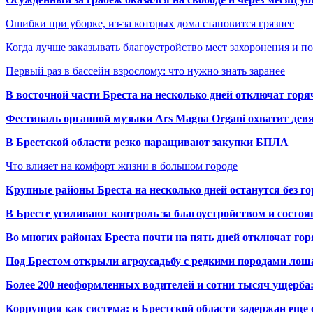
Ошибки при уборке, из-за которых дома становится грязнее
Когда лучше заказывать благоустройство мест захоронения и п
Первый раз в бассейн взрослому: что нужно знать заранее
В восточной части Бреста на несколько дней отключат горя
Фестиваль органной музыки Ars Magna Organi охватит девя
В Брестской области резко наращивают закупки БПЛА
Что влияет на комфорт жизни в большом городе
Крупные районы Бреста на несколько дней останутся без г
В Бресте усиливают контроль за благоустройством и состо
Во многих районах Бреста почти на пять дней отключат го
Под Брестом открыли агроусадьбу с редкими породами лош
Более 200 неоформленных водителей и сотни тысяч ущерба:
Коррупция как система: в Брестской области задержан еще