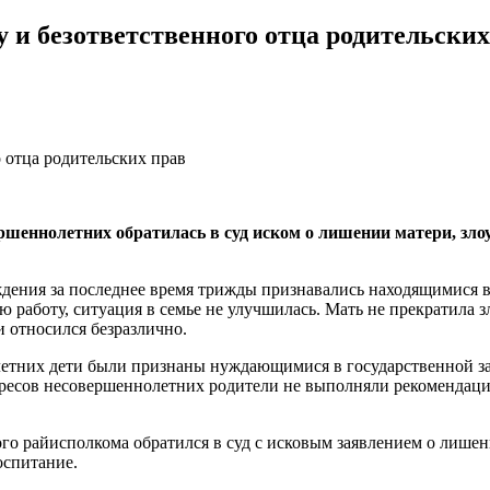
 и безответственного отца родительских
ршеннолетних обратилась в суд иском о лишении матери, зл
ождения за последнее время трижды признавались находящимися 
ю работу, ситуация в семье не улучшилась. Мать не прекратила
 относился безразлично.
летних дети были признаны нуждающимися в государственной за
ересов несовершеннолетних родители не выполняли рекомендаци
ого райисполкома обратился в суд с исковым заявлением о лишен
оспитание.