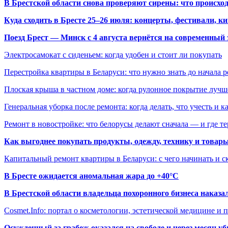
В Брестской области снова проверяют сирены: что происхо
Куда сходить в Бресте 25–26 июля: концерты, фестивали, ки
Поезд Брест — Минск с 4 августа вернётся на современный 
Электросамокат с сиденьем: когда удобен и стоит ли покупать
Перестройка квартиры в Беларуси: что нужно знать до начала 
Плоская крыша в частном доме: когда рулонное покрытие луч
Генеральная уборка после ремонта: когда делать, что учесть и 
Ремонт в новостройке: что белорусы делают сначала — и где т
Как выгоднее покупать продукты, одежду, технику и товары
Капитальный ремонт квартиры в Беларуси: с чего начинать и с
В Бресте ожидается аномальная жара до +40°C
В Брестской области владельца похоронного бизнеса наказ
Cosmet.Info: портал о косметологии, эстетической медицине и
Осужденный за грабеж оказался на свободе и через месяц у