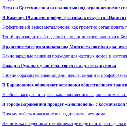
Леса на Брестчине почти полностью под ограничениями: св
В Каменце 19 апреля пройдет фестиваль искусств «Наши о
Эффективный вывоз металлолома: как грамотно организовать 
Топ-6 производителей изделий из медицинского пластика в Бе
Крушение мотодельтаплана под Минском: погибли два чело
Какие зарядные решения подходят для частных домов и коттед
Пожар в Ружанах у костёла: горел склад леса-кругляка
Гибкие образовательные модели: школа, онлайн и профобразов
В Барановичах обновляют остановки общественного транс
Учебная нагрузка и стресс: как современные сервисы помогаю
В городе Барановичи пройдет «Библионочь» с космической
Почему мебель в магазине выглядит иначе, чем дома
Экономика владения автомобилем: где водители теряют деньги