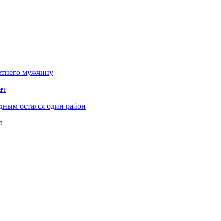
етнего мужчину
ач
дным остался один район
а