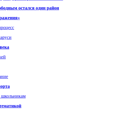
ободным остался один район
тражения»
процесс
ларуси
века
жей
ание
порта
т школьникам
 тематикой