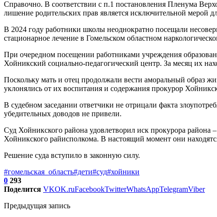
Справочно. В соответствии с п.1 постановления Пленума Верхо
лишение родительских прав является исключительной мерой дл
В 2024 году работники школы неоднократно посещали несоверш
стационарное лечение в Гомельском областном наркологическом
При очередном посещении работниками учреждения образования
Хойникский социально-педагогический центр. За месяц их нахо
Поскольку мать и отец продолжали вести аморальный образ жи
уклонялись от их воспитания и содержания прокурор Хойникско
В судебном заседании ответчики не отрицали факта злоупотре
убедительных доводов не привели.
Суд Хойникского района удовлетворил иск прокурора района –
Хойникского райисполкома. В настоящий момент они находятс
Решение суда вступило в законную силу.
#гомельская_область
#дети
#суд
#хойники
0
293
Поделится
VK
OK.ru
Facebook
Twitter
WhatsApp
Telegram
Viber
Предыдущая запись