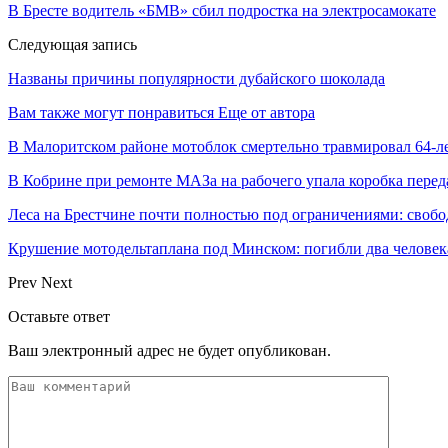
В Бресте водитель «БМВ» сбил подростка на электросамокате
Следующая запись
Названы причины популярности дубайского шоколада
Вам также могут понравиться
Еще от автора
В Малоритском районе мотоблок смертельно травмировал 64-л
В Кобрине при ремонте МАЗа на рабочего упала коробка перед
Леса на Брестчине почти полностью под ограничениями: свобо
Крушение мотодельтаплана под Минском: погибли два человек
Prev
Next
Оставьте ответ
Ваш электронный адрес не будет опубликован.