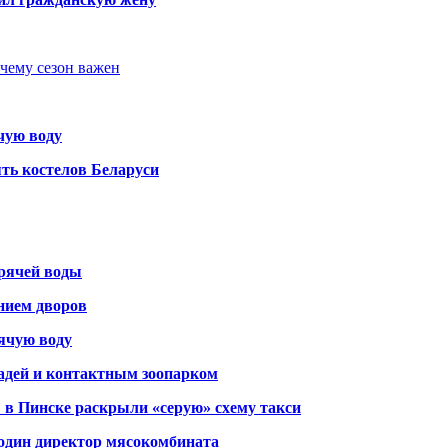
очему сезон важен
чую воду
ть костелов Беларуси
орячей воды
янием дворов
рячую воду
адей и контактным зоопарком
 в Пинске раскрыли «серую» схему такси
 один директор мясокомбината