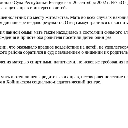
вного Суда Республики Беларусь от 26 сентября 2002 г. №7 «О 
я защиты прав и интересов детей.
еннолетних по месту жительства. Мать во всех случаях находил
 диспансере не дало результата. Отец самоустранился от воспит
 данной семьи мать также находилась в состоянии сильного ал
ждения в приюте оба родителя посетили детей один раз.
зни, что оказывало вредное воздействие на детей, не удовлетв
го района обратился в суд с заявлением о лишении их родитель
бления матерью спиртными напитками, но исковые требования не
 мать и отец лишены родительских прав, несовершеннолетние п
я в Хойникском социально-педагогический центре.