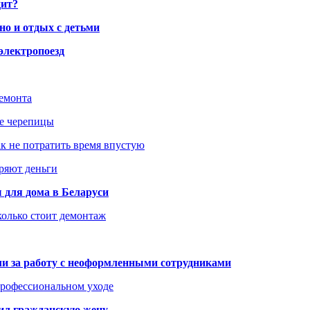
дит?
но и отдых с детьми
электропоезд
ремонта
ше черепицы
как не потратить время впустую
еряют деньги
 для дома в Беларуси
колько стоит демонтаж
али за работу с неоформленными сотрудниками
 профессиональном уходе
бил гражданскую жену