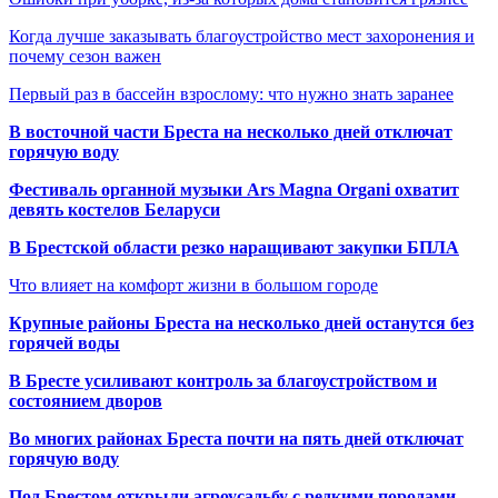
Когда лучше заказывать благоустройство мест захоронения и
почему сезон важен
Первый раз в бассейн взрослому: что нужно знать заранее
В восточной части Бреста на несколько дней отключат
горячую воду
Фестиваль органной музыки Ars Magna Organi охватит
девять костелов Беларуси
В Брестской области резко наращивают закупки БПЛА
Что влияет на комфорт жизни в большом городе
Крупные районы Бреста на несколько дней останутся без
горячей воды
В Бресте усиливают контроль за благоустройством и
состоянием дворов
Во многих районах Бреста почти на пять дней отключат
горячую воду
Под Брестом открыли агроусадьбу с редкими породами