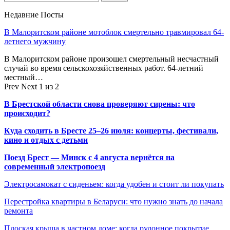
Недавние Посты
В Малоритском районе мотоблок смертельно травмировал 64-
летнего мужчину
В Малоритском районе произошел смертельный несчастный
случай во время сельскохозяйственных работ. 64-летний
местный…
Prev
Next
1 из 2
В Брестской области снова проверяют сирены: что
происходит?
Куда сходить в Бресте 25–26 июля: концерты, фестивали,
кино и отдых с детьми
Поезд Брест — Минск с 4 августа вернётся на
современный электропоезд
Электросамокат с сиденьем: когда удобен и стоит ли покупать
Перестройка квартиры в Беларуси: что нужно знать до начала
ремонта
Плоская крыша в частном доме: когда рулонное покрытие