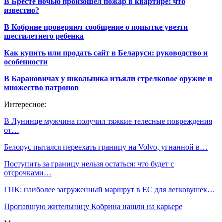
В Бресте ночью произошел пожар в квартире: что
известно?
В Кобрине проверяют сообщение о попытке увезти
шестилетнего ребенка
Как купить или продать сайт в Беларуси: руководство и
особенности
В Барановичах у школьника изъяли стрелковое оружие и
множество патронов
Интересное:
В Лунинце мужчина получил тяжкие телесные повреждения
от…
Белорус пытался переехать границу на Volvo, угнанной в…
Поступить за границу нельзя остаться: что будет с
отсрочками…
ГПК: наиболее загруженный маршрут в ЕС для легковушек…
Пропавшую жительницу Кобрина нашли на карьере