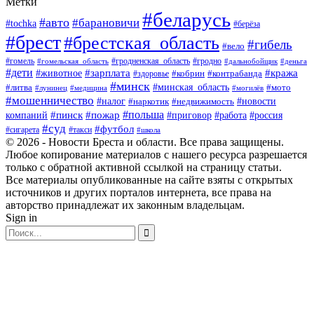
Метки
#беларусь
#авто
#барановичи
#tochka
#берёза
#брест
#брестская_область
#гибель
#вело
#гродненская_область
#гомель
#гомельская_область
#гродно
#дальнобойщик
#деньга
#дети
#зарплата
#животное
#кража
#кобрин
#контрабанда
#здоровье
#минск
#минская_область
#литва
#мото
#лунинец
#медицина
#могилёв
#мошенничество
#новости
#налог
#недвижимость
#наркотик
#польша
#пинск
#пожар
компаний
#приговор
#работа
#россия
#суд
#футбол
#такси
#сигарета
#школа
© 2026 - Новости Бреста и области. Все права защищены.
Любое копирование материалов с нашего ресурса разрешается
только с обратной активной ссылкой на страницу статьи.
Все материалы опубликованные на сайте взяты с открытых
источников и других порталов интернета, все права на
авторство принадлежат их законным владельцам.
Sign in