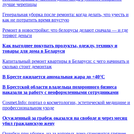
лучше черепицы
Генеральная уборка после ремонта: когда делать, что учесть и
как не потратить время впустую
Ремонт в новостройке: что белорусы делают сначала — и где
теряют деньги
Как выгоднее покупать продукты, одежду, технику и
товары для дома в Беларуси
Капитальный ремонт квартиры в Беларуси: с чего начинать и
сколько стоит демонтаж
В Бресте ожидается аномальная жара до +40°C
В Брестской области владельца похоронного бизнеса
наказали за работу с неоформленными сотрудниками
Cosmet.Info: портал о косметологии, эстетической медицине и
профессиональном уходе
Осужденный за грабеж оказался на свободе и через месяц
убил гражданскую жену
Ошибки при уборке, из-за которых дома становится грязнее