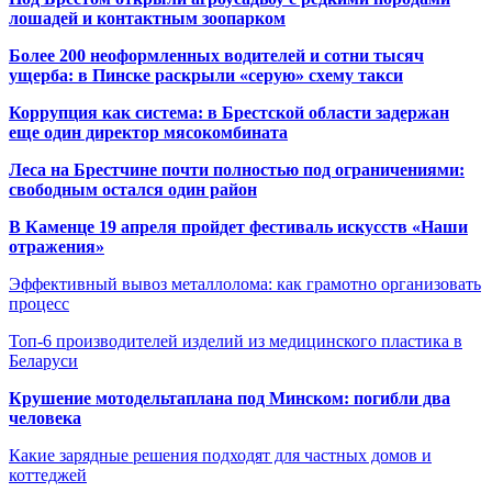
лошадей и контактным зоопарком
Более 200 неоформленных водителей и сотни тысяч
ущерба: в Пинске раскрыли «серую» схему такси
Коррупция как система: в Брестской области задержан
еще один директор мясокомбината
Леса на Брестчине почти полностью под ограничениями:
свободным остался один район
В Каменце 19 апреля пройдет фестиваль искусств «Наши
отражения»
Эффективный вывоз металлолома: как грамотно организовать
процесс
Топ-6 производителей изделий из медицинского пластика в
Беларуси
Крушение мотодельтаплана под Минском: погибли два
человека
Какие зарядные решения подходят для частных домов и
коттеджей