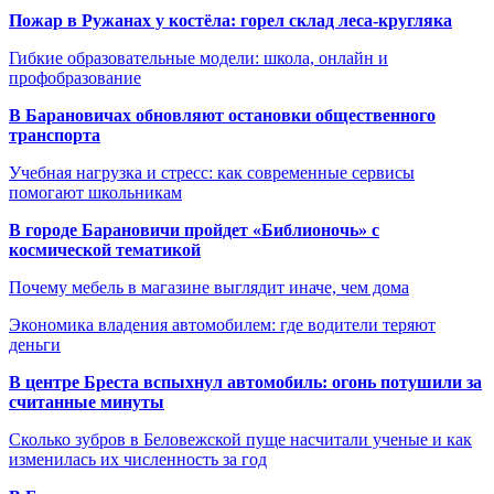
Пожар в Ружанах у костёла: горел склад леса-кругляка
Гибкие образовательные модели: школа, онлайн и
профобразование
В Барановичах обновляют остановки общественного
транспорта
Учебная нагрузка и стресс: как современные сервисы
помогают школьникам
В городе Барановичи пройдет «Библионочь» с
космической тематикой
Почему мебель в магазине выглядит иначе, чем дома
Экономика владения автомобилем: где водители теряют
деньги
В центре Бреста вспыхнул автомобиль: огонь потушили за
считанные минуты
Сколько зубров в Беловежской пуще насчитали ученые и как
изменилась их численность за год