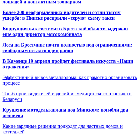
лошадей и контактным зоопарком
Более 200 неоформленных водителей и сотни тысяч
ущерба: в Пинске раскрыли «серую» схему такси
Коррупция как система: в Брестской области задержан
еще один директор мясокомбината
Леса на Брестчине почти полностью под ограничениями:
свободным остался один район
В Каменце 19 апреля пройдет фестиваль искусств «Наши
отражения»
Эффективный вывоз металлолома: как грамотно организовать
процесс
Топ-6 производителей изделий из медицинского пластика в
Беларуси
Крушение мотодельтаплана под Минском: погибли два
человека
Какие зарядные решения подходят для частных домов и
коттеджей