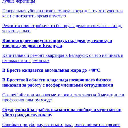
лучше черепицы
Генеральная уборка после ремонта: когда делать, что учесть и
как не потратить время впустую
Ремонт в новостройке: что белорусы делают сначала — и где
теряют деньги
Как выгоднее покупать продукты, одежду, технику и
товары для дома в Беларуси
Капитальный ремонт квартиры в Беларуси: с чего начинать и
сколько стоит демонтаж
В Бресте ожидается аномальная жара до +40°C
В Брестской области владельца похоронного бизнеса
наказали за работу с неоформленными сотрудниками
Cosmet.Info: портал о косметологии, эстетической медицине и
профессиональном уходе
Осужденный за грабеж оказался на свободе и через месяц
убил гражданскую жену
Ошибки при уборке, из-за которых дома становится грязнее