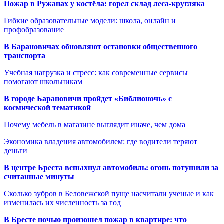
Пожар в Ружанах у костёла: горел склад леса-кругляка
Гибкие образовательные модели: школа, онлайн и
профобразование
В Барановичах обновляют остановки общественного
транспорта
Учебная нагрузка и стресс: как современные сервисы
помогают школьникам
В городе Барановичи пройдет «Библионочь» с
космической тематикой
Почему мебель в магазине выглядит иначе, чем дома
Экономика владения автомобилем: где водители теряют
деньги
В центре Бреста вспыхнул автомобиль: огонь потушили за
считанные минуты
Сколько зубров в Беловежской пуще насчитали ученые и как
изменилась их численность за год
В Бресте ночью произошел пожар в квартире: что