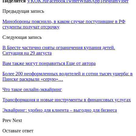
Поделится
VK
OK.ru
Facebook
Twitter
WhatsApp
Telegram
Viber
Предыдущая запись
Минобороны пояснило, в каком случае поступившие в РФ
студенты получат отсрочку
Следующая запись
В Бресте частично сняты ограничения купания детей.
Ситуация на 29 августа
Вам также могут понравиться
Еще от автора
Более 200 неоформленных водителей и сотни тысяч ущерба: в
Пинске раскрыли «серую»…
Что такое онлайн-эквайринг
Трансформация и новые инструменты в финансовых услугах
Эквайринг: удобно для клиента – выгодно для бизнеса
Prev
Next
Оставьте ответ