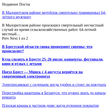
Недавние Посты
В Малоритском районе мотоблок смертельно травмировал 64-
летнего мужчину
В Малоритском районе произошел смертельный несчастный
случай во время сельскохозяйственных работ. 64-летний
местный…
Prev
Next
1 из 2
В Брестской области снова проверяют сирены: что
происходит?
Куда сходить в Бресте 25–26 июля: концерты, фестивали,
кино и отдых с детьми
Поезд Брест — Минск с 4 августа вернётся на
современный электропоезд
Электросамокат с сиденьем: когда удобен и стоит ли покупать
Перестройка квартиры в Беларуси: что нужно знать до начала
ремонта
Плоская крыша в частном доме: когда рулонное покрытие