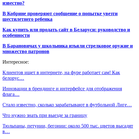
известно?
В Кобрине проверяют сообщение о попытке увезти
шестилетнего ребенка
Как купить или продать сайт в Беларуси: руководство и
особенности
В Барановичах у школьника изъяли стрелковое оружие и
множество патронов
Интересное:
Клиентов ищет в интернете, на фуре работает сам! Как
белорус…
Инновации в брендинге и интерфейсе для отображения
флага…
Стало известно, сколько зарабатывают в футбольной Лиге…
Что нужно знать при выезде за границу
Тюльпаны, петунии, бегонии: около 500 тыс. цветов высадят
в…