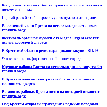
Когда лучше заказывать благоустройство мест захоронения и
почему сезон важен
Первый раз в бассейн взрослому: что нужно знать заранее
В восточной части Бреста на несколько дней отключат
горячую воду
Фестиваль органной музыки Ars Magna Organi охватит
девять костелов Беларуси
В Брестской области резко наращивают закупки БПЛА
Что влияет на комфорт жизни в большом городе
Крупные районы Бреста на несколько дней останутся без
горячей воды
В Бресте усиливают контроль за благоустройством и
состоянием дворов
Во многих районах Бреста почти на пять дней отключат
горячую воду
Под Брестом открыли агроусадьбу с редкими породами