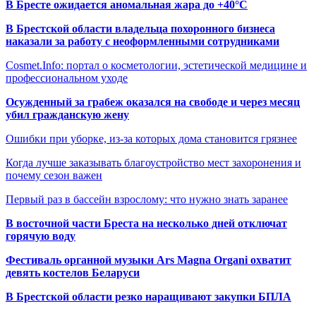
В Бресте ожидается аномальная жара до +40°C
В Брестской области владельца похоронного бизнеса
наказали за работу с неоформленными сотрудниками
Cosmet.Info: портал о косметологии, эстетической медицине и
профессиональном уходе
Осужденный за грабеж оказался на свободе и через месяц
убил гражданскую жену
Ошибки при уборке, из-за которых дома становится грязнее
Когда лучше заказывать благоустройство мест захоронения и
почему сезон важен
Первый раз в бассейн взрослому: что нужно знать заранее
В восточной части Бреста на несколько дней отключат
горячую воду
Фестиваль органной музыки Ars Magna Organi охватит
девять костелов Беларуси
В Брестской области резко наращивают закупки БПЛА