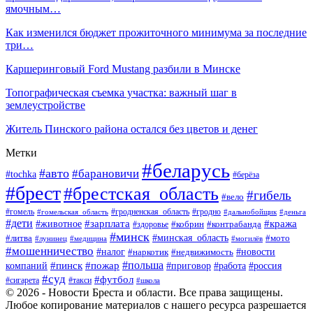
ямочным…
Как изменился бюджет прожиточного минимума за последние
три…
Каршеринговый Ford Mustang разбили в Минске
Топографическая съемка участка: важный шаг в
землеустройстве
Житель Пинского района остался без цветов и денег
Метки
#беларусь
#авто
#барановичи
#tochka
#берёза
#брест
#брестская_область
#гибель
#вело
#гродненская_область
#гомель
#гомельская_область
#гродно
#дальнобойщик
#деньга
#дети
#зарплата
#животное
#кража
#кобрин
#контрабанда
#здоровье
#минск
#минская_область
#литва
#мото
#лунинец
#медицина
#могилёв
#мошенничество
#новости
#налог
#недвижимость
#наркотик
#польша
#пинск
#пожар
компаний
#приговор
#работа
#россия
#суд
#футбол
#такси
#сигарета
#школа
© 2026 - Новости Бреста и области. Все права защищены.
Любое копирование материалов с нашего ресурса разрешается