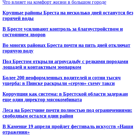
Что влияет на комфорт жизни в большом городе
Крупные районы Бреста на несколько дней останутся без
горячей воды
В Бресте усиливают контроль за благоустройством и
состоянием дворов
Во многих районах Бреста почти на пять дней отключат
горячую воду
Под Брестом открыли агроусадьбу с редкими породами
лошадей и контактным зоопарком
Более 200 неоформленных водителей и сотни тысяч
ущерба: в Пинске раскрыли «серую» схему такси
Коррупция как система: в Брестской области задержан
еще один директор мясокомбината
Леса на Брестчине почти полностью под ограничениями:
свободным остался один район
В Каменце 19 апреля пройдет фестиваль искусств «Наши
отражения»