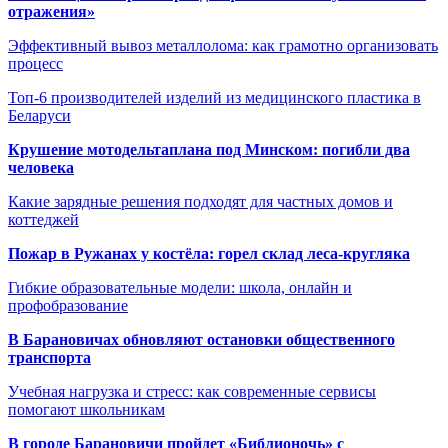
отражения»
Эффективный вывоз металлолома: как грамотно организовать
процесс
Топ-6 производителей изделий из медицинского пластика в
Беларуси
Крушение мотодельтаплана под Минском: погибли два
человека
Какие зарядные решения подходят для частных домов и
коттеджей
Пожар в Ружанах у костёла: горел склад леса-кругляка
Гибкие образовательные модели: школа, онлайн и
профобразование
В Барановичах обновляют остановки общественного
транспорта
Учебная нагрузка и стресс: как современные сервисы
помогают школьникам
В городе Барановичи пройдет «Библионочь» с