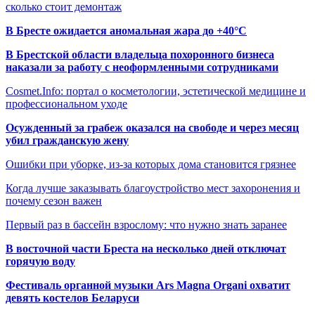
сколько стоит демонтаж
В Бресте ожидается аномальная жара до +40°C
В Брестской области владельца похоронного бизнеса
наказали за работу с неоформленными сотрудниками
Cosmet.Info: портал о косметологии, эстетической медицине и
профессиональном уходе
Осужденный за грабеж оказался на свободе и через месяц
убил гражданскую жену
Ошибки при уборке, из-за которых дома становится грязнее
Когда лучше заказывать благоустройство мест захоронения и
почему сезон важен
Первый раз в бассейн взрослому: что нужно знать заранее
В восточной части Бреста на несколько дней отключат
горячую воду
Фестиваль органной музыки Ars Magna Organi охватит
девять костелов Беларуси