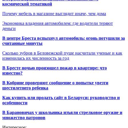
космической тематикой
Почему мебель в магазине выглядит иначе, чем дома
Экономика владения автомобилем: где водители теряют
деньги
В центре Бреста вспыхнул автомобиль: огонь потушили за
считанные минуты
Сколько зубров в Беловежской пуще насчитали ученые и как
изменилась их численность за год
В Бресте ночью произошел пожар в квартире: что
известно?
В Кобрине проверяют сообщение о попытке увезти
шестилетнего ребенка
Как купить или продать сайт в Беларуси: руководство и
особенности
В Барановичах у школьника изъяли стрелковое оружие и
множество патронов
Интересное: