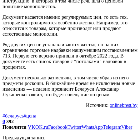
инструкцию, в которых в том числе речь шла о ценовой
политике монополистов.
Документ касается именно регулируемых цен, то есть тех,
которые контролируются особенно жестко. Например, это
относится к товарам, которые производят или продают
естественные монополии.
Ряд других цен не устанавливаются жестко, но на них
ограничены торговые надбавки нашумевшим постановлением
713. Первую его версию приняли в октябре 2022 года. В
документе есть список товаров с "потолками" надбавок в
процентах.
Документ несколько раз меняли, в том числе убрав из него
предметы роскоши. В ближайшее время не исключены новые
изменения — недавно президент Беларуси Александр
Лукашенко заявил, что будет совещание по ценам.
Источник:
onlinebrest.by
#беларусь
#цена
0
392
Поделится
VK
OK.ru
Facebook
Twitter
WhatsApp
Telegram
Viber
Предыдущая запись