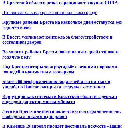
В Брестской области резко наращивают закупки БПЛА
Что влияет на комфорт жизни в большом городе
Крупные районы Бреста на несколько дней останутся без
горячей воды
В Бресте усиливают контроль за благоустройством и
состоянием дворов
Во многих районах Бреста почти на пять дней отключат
горячую воду
Под Брестом открыли агроусадьбу с редкими породами
лошадей и контактным зоопарком
Более 200 неоформленных водителей и сотни тысяч
ущерба: в Пинске раскрыли «серую» схему такси
Коррупция как система: в Брестской области задержан
еще один директор мясокомбината
Леса на Брестчине почти полностью под ограничениями:
свободным остался один район
В Каменце 19 апреля пройдет фестиваль искусств «Наши