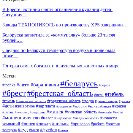
В Бресте частично сняты ограничения купания детей.
Ситуация…
Заводы ТЕХНОНИКОЛЬ по производству XPS завершили…
Белоруска заплатила за «коммуналку» больше 23 тысяч
рублей.…
Средняя по Беларуси температура воздуха в июле была
ниже…
Пятерка самых богатых и влиятельных животных в мире
Метки
#беларусь
#авто
#барановичи
#tochka
#берёза
#брест
#брестская_область
#гибель
#вело
#гродненская_область
#гомель
#гомельская_область
#гродно
#дальнобойщик
#деньга
#дети
#зарплата
#животное
#кража
#кобрин
#контрабанда
#здоровье
#минск
#минская_область
#литва
#мото
#лунинец
#медицина
#могилёв
#мошенничество
#новости
#налог
#недвижимость
#наркотик
#польша
#пинск
#пожар
компаний
#приговор
#работа
#россия
#суд
#футбол
#такси
#сигарета
#школа