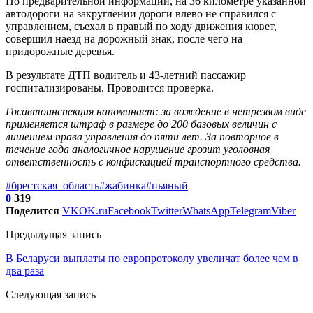
По предварительной информации, на 36 километре указанной
автодороги на закруглении дороги влево не справился с
управлением, съехал в правый по ходу движения кювет,
совершил наезд на дорожный знак, после чего на
придорожные деревья.
В результате ДТП водитель и 43-летний пассажир
госпитализированы. Проводится проверка.
Госавтоинспекция напоминает: за вождение в нетрезвом виде
применяется штраф в размере до 200 базовых величин с
лишением права управления до пяти лет. За повторное в
течение года аналогичное нарушение грозит уголовная
ответственность с конфискацией транспортного средства.
#брестская_область
#жабинка
#пьяный
0
319
Поделится
VK
OK.ru
Facebook
Twitter
WhatsApp
Telegram
Viber
Предыдущая запись
В Беларуси выплаты по европротоколу увеличат более чем в
два раза
Следующая запись