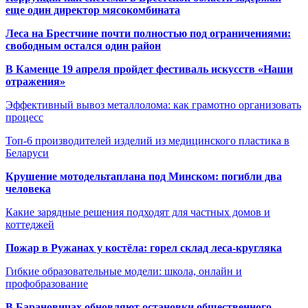
еще один директор мясокомбината
Леса на Брестчине почти полностью под ограничениями:
свободным остался один район
В Каменце 19 апреля пройдет фестиваль искусств «Наши
отражения»
Эффективный вывоз металлолома: как грамотно организовать
процесс
Топ-6 производителей изделий из медицинского пластика в
Беларуси
Крушение мотодельтаплана под Минском: погибли два
человека
Какие зарядные решения подходят для частных домов и
коттеджей
Пожар в Ружанах у костёла: горел склад леса-кругляка
Гибкие образовательные модели: школа, онлайн и
профобразование
В Барановичах обновляют остановки общественного