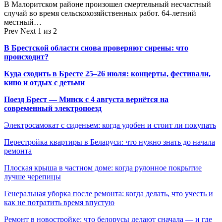
В Малоритском районе произошел смертельный несчастный
случай во время сельскохозяйственных работ. 64-летний
местный…
Prev
Next
1 из 2
В Брестской области снова проверяют сирены: что
происходит?
Куда сходить в Бресте 25–26 июля: концерты, фестивали,
кино и отдых с детьми
Поезд Брест — Минск с 4 августа вернётся на
современный электропоезд
Электросамокат с сиденьем: когда удобен и стоит ли покупать
Перестройка квартиры в Беларуси: что нужно знать до начала
ремонта
Плоская крыша в частном доме: когда рулонное покрытие
лучше черепицы
Генеральная уборка после ремонта: когда делать, что учесть и
как не потратить время впустую
Ремонт в новостройке: что белорусы делают сначала — и где