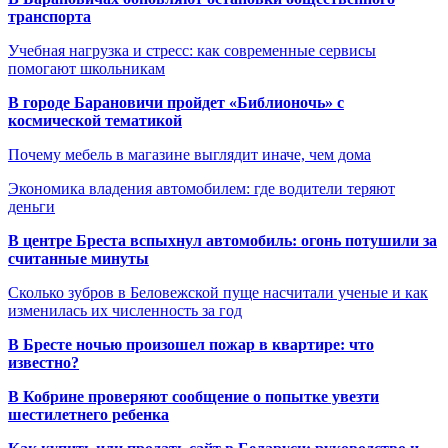
транспорта
Учебная нагрузка и стресс: как современные сервисы
помогают школьникам
В городе Барановичи пройдет «Библионочь» с
космической тематикой
Почему мебель в магазине выглядит иначе, чем дома
Экономика владения автомобилем: где водители теряют
деньги
В центре Бреста вспыхнул автомобиль: огонь потушили за
считанные минуты
Сколько зубров в Беловежской пуще насчитали ученые и как
изменилась их численность за год
В Бресте ночью произошел пожар в квартире: что
известно?
В Кобрине проверяют сообщение о попытке увезти
шестилетнего ребенка