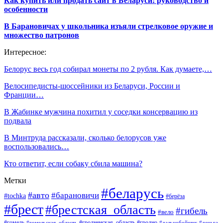
Как купить или продать сайт в Беларуси: руководство и
особенности
В Барановичах у школьника изъяли стрелковое оружие и
множество патронов
Интересное:
Белорус весь год собирал монеты по 2 рубля. Как думаете,…
Велосипедисты-шоссейники из Беларуси, России и
Франции…
В Жабинке мужчина похитил у соседки консервацию из
подвала
В Минтруда рассказали, сколько белорусов уже
воспользовались…
Кто ответит, если собаку сбила машина?
Метки
#беларусь
#авто
#барановичи
#tochka
#берёза
#брест
#брестская_область
#гибель
#вело
#гродненская_область
#гомель
#гомельская_область
#гродно
#дальнобойщик
#деньга