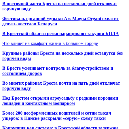
В восточной части Бреста на несколько дней отключат
горячую воду
Фестиваль органной музыки Ars Magna Organi охватит
девять костелов Беларуси
В Брестской области резко наращивают закупки БПЛА
Что влияет на комфорт жизни в большом городе
Крупные районы Бреста на несколько дней останутся без
горячей воды
В Бресте усиливают контроль за благоустройством и
состоянием дворов
Во многих районах Бреста почти на пять дней отключат
горячую воду
Под Брестом открыли агроусадьбу с редкими породами
лошадей и контактным зоопарком
Более 200 неоформленных водителей и сотни тысяч
ущерба: в Пинске раскрыли «серую» схему такси
Коррупция как система: в Брестской области задержан