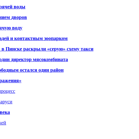
орячей воды
янием дворов
рячую воду
адей и контактным зоопарком
 в Пинске раскрыли «серую» схему такси
 один директор мясокомбината
ободным остался один район
тражения»
процесс
ларуси
века
жей