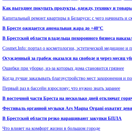
Как выгоднее покупать продукты, одежду, технику и товары
Капитальный ремонт квартиры в Беларуси: с чего начинать и с
В Бресте ожидается аномальная жара до +40°C
В Брестской области владельца похоронного бизнеса наказ
Cosmet.Info: портал о косметологии, эстетической медицине и
Осужденный за грабеж оказался на свободе и через месяц у
Ошибки при уборке, из-за которых дома становится грязнее
Когда лучше заказывать благоустройство мест захоронения и п
Первый раз в бассейн взрослому: что нужно знать заранее
В восточной части Бреста на несколько дней отключат горя
Фестиваль органной музыки Ars Magna Organi охватит девя
В Брестской области резко наращивают закупки БПЛА
Что влияет на комфорт жизни в большом городе