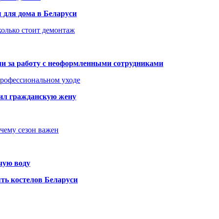
 для дома в Беларуси
колько стоит демонтаж
али за работу с неоформленными сотрудниками
 профессиональном уходе
бил гражданскую жену
очему сезон важен
чую воду
ть костелов Беларуси