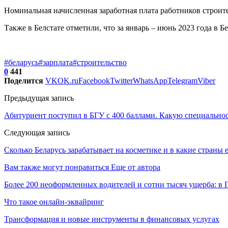
Номинальная начисленная заработная плата работников строит
Также в Белстате отметили, что за январь – июнь 2023 года в 
#беларусь
#зарплата
#строительство
0
441
Поделится
VK
OK.ru
Facebook
Twitter
WhatsApp
Telegram
Viber
Предыдущая запись
Абитуриент поступил в БГУ с 400 баллами. Какую специальнос
Следующая запись
Сколько Беларусь зарабатывает на косметике и в какие страны 
Вам также могут понравиться
Еще от автора
Более 200 неоформленных водителей и сотни тысяч ущерба: 
Что такое онлайн-эквайринг
Трансформация и новые инструменты в финансовых услугах