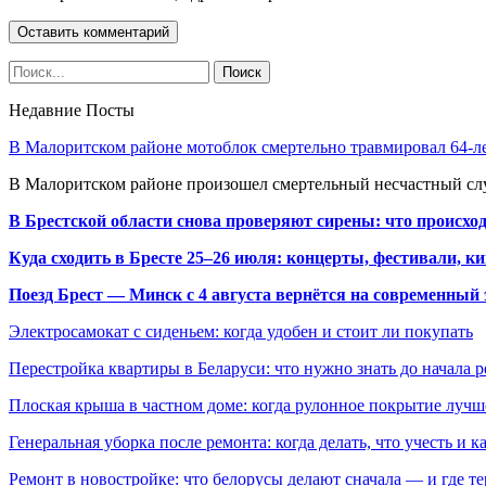
Недавние Посты
В Малоритском районе мотоблок смертельно травмировал 64-л
В Малоритском районе произошел смертельный несчастный слу
В Брестской области снова проверяют сирены: что происхо
Куда сходить в Бресте 25–26 июля: концерты, фестивали, ки
Поезд Брест — Минск с 4 августа вернётся на современный 
Электросамокат с сиденьем: когда удобен и стоит ли покупать
Перестройка квартиры в Беларуси: что нужно знать до начала 
Плоская крыша в частном доме: когда рулонное покрытие луч
Генеральная уборка после ремонта: когда делать, что учесть и 
Ремонт в новостройке: что белорусы делают сначала — и где т