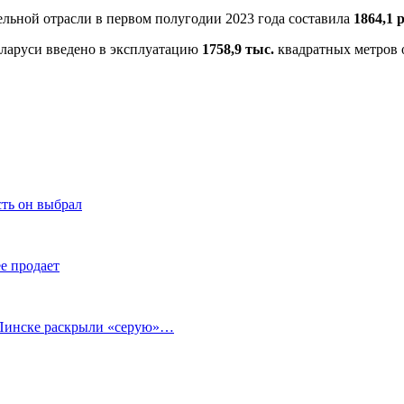
ельной отрасли в первом полугодии 2023 года составила
1864,1 
Беларуси введено в эксплуатацию
1758,9 тыс.
квадратных метров 
ть он выбрал
ее продает
в Пинске раскрыли «серую»…