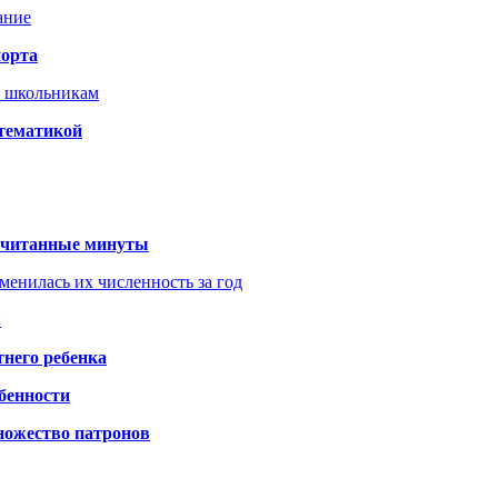
ание
порта
т школьникам
 тематикой
 считанные минуты
менилась их численность за год
?
него ребенка
обенности
ножество патронов