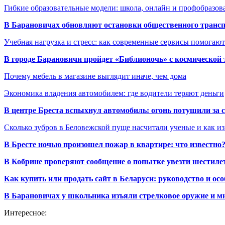
Гибкие образовательные модели: школа, онлайн и профобразов
В Барановичах обновляют остановки общественного транс
Учебная нагрузка и стресс: как современные сервисы помогаю
В городе Барановичи пройдет «Библионочь» с космической
Почему мебель в магазине выглядит иначе, чем дома
Экономика владения автомобилем: где водители теряют деньги
В центре Бреста вспыхнул автомобиль: огонь потушили за
Сколько зубров в Беловежской пуще насчитали ученые и как из
В Бресте ночью произошел пожар в квартире: что известно
В Кобрине проверяют сообщение о попытке увезти шестилет
Как купить или продать сайт в Беларуси: руководство и ос
В Барановичах у школьника изъяли стрелковое оружие и м
Интересное: