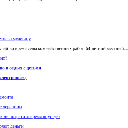
етнего мужчину
чай во время сельскохозяйственных работ. 64-летний местный
дит?
но и отдых с детьми
электропоезд
ремонта
ше черепицы
как не потратить время впустую
еряют деньги