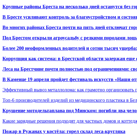
Крупные районы Бреста на несколько дней останутся без г
В Бресте усиливают контроль за благоустройством и состо
Во многих районах Бреста почти на пять дней отключат го
Под Брестом открыли агроусадьбу с редкими породами лош
Более 200 неоформленных водителей и сотни тысяч ущерба:
Коррупция как система: в Брестской области задержан еще
Леса на Брестчине почти полностью под ограничениями: св
В Каменце 19 апреля пройдет фестиваль искусств «Наши о
Эффективный вывоз металлолома: как грамотно организовать 
Топ-6 производителей изделий из медицинского пластика в Бе
Крушение мотодельтаплана под Минском: погибли два чело
Какие зарядные решения подходят для частных домов и коттед
Пожар в Ружанах у костёла: горел склад леса-кругляка