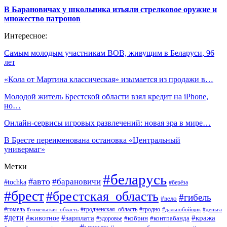
В Барановичах у школьника изъяли стрелковое оружие и
множество патронов
Интересное:
Самым молодым участникам ВОВ, живущим в Беларуси, 96
лет
«Кола от Мартина классическая» изымается из продажи в…
Молодой житель Брестской области взял кредит на iPhone,
но…
Онлайн-сервисы игровых развлечений: новая эра в мире…
В Бресте переименована остановка «Центральный
универмаг»
Метки
#беларусь
#авто
#барановичи
#tochka
#берёза
#брест
#брестская_область
#гибель
#вело
#гродненская_область
#гомель
#гомельская_область
#гродно
#дальнобойщик
#деньга
#дети
#зарплата
#животное
#кража
#кобрин
#контрабанда
#здоровье