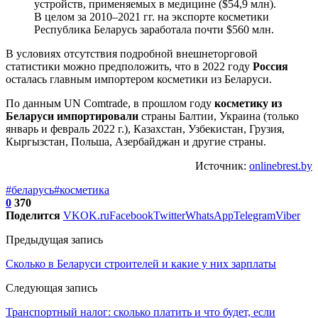
устройств, применяемых в медицине ($54,9 млн).
В целом за 2010–2021 гг. на экспорте косметики
Республика Беларусь заработала почти $560 млн.
В условиях отсутствия подробной внешнеторговой
статистики можно предположить, что в 2022 году
Россия
осталась главным импортером косметики из Беларуси.
По данным UN Comtrade, в прошлом году
косметику из
Беларуси импортировали
страны Балтии, Украина (только
январь и февраль 2022 г.), Казахстан, Узбекистан, Грузия,
Кыргызстан, Польша, Азербайджан и другие страны.
Источник:
onlinebrest.by
#беларусь
#косметика
0
370
Поделится
VK
OK.ru
Facebook
Twitter
WhatsApp
Telegram
Viber
Предыдущая запись
Сколько в Беларуси строителей и какие у них зарплаты
Следующая запись
Транспортный налог: сколько платить и что будет, если