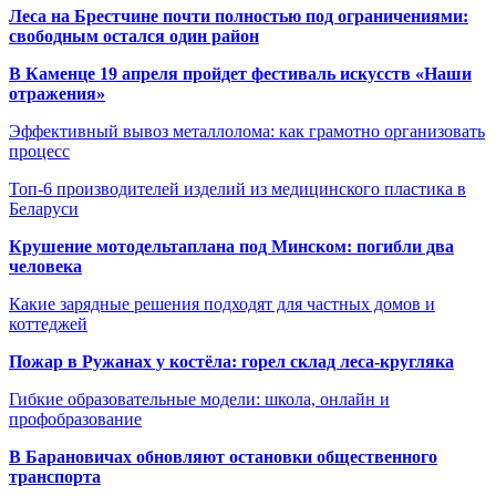
Леса на Брестчине почти полностью под ограничениями:
свободным остался один район
В Каменце 19 апреля пройдет фестиваль искусств «Наши
отражения»
Эффективный вывоз металлолома: как грамотно организовать
процесс
Топ-6 производителей изделий из медицинского пластика в
Беларуси
Крушение мотодельтаплана под Минском: погибли два
человека
Какие зарядные решения подходят для частных домов и
коттеджей
Пожар в Ружанах у костёла: горел склад леса-кругляка
Гибкие образовательные модели: школа, онлайн и
профобразование
В Барановичах обновляют остановки общественного
транспорта