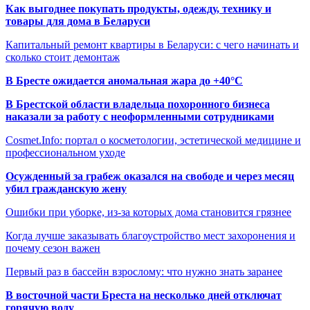
Как выгоднее покупать продукты, одежду, технику и
товары для дома в Беларуси
Капитальный ремонт квартиры в Беларуси: с чего начинать и
сколько стоит демонтаж
В Бресте ожидается аномальная жара до +40°C
В Брестской области владельца похоронного бизнеса
наказали за работу с неоформленными сотрудниками
Cosmet.Info: портал о косметологии, эстетической медицине и
профессиональном уходе
Осужденный за грабеж оказался на свободе и через месяц
убил гражданскую жену
Ошибки при уборке, из-за которых дома становится грязнее
Когда лучше заказывать благоустройство мест захоронения и
почему сезон важен
Первый раз в бассейн взрослому: что нужно знать заранее
В восточной части Бреста на несколько дней отключат
горячую воду