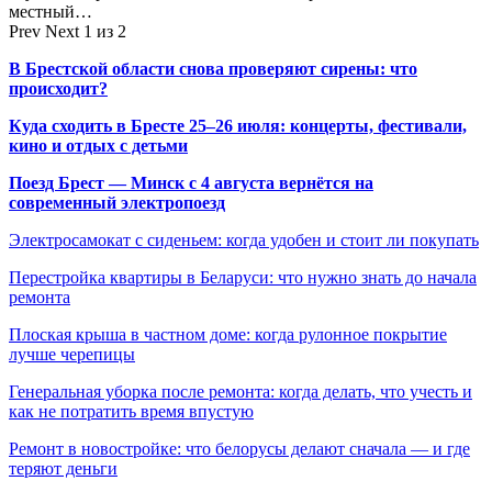
местный…
Prev
Next
1 из 2
В Брестской области снова проверяют сирены: что
происходит?
Куда сходить в Бресте 25–26 июля: концерты, фестивали,
кино и отдых с детьми
Поезд Брест — Минск с 4 августа вернётся на
современный электропоезд
Электросамокат с сиденьем: когда удобен и стоит ли покупать
Перестройка квартиры в Беларуси: что нужно знать до начала
ремонта
Плоская крыша в частном доме: когда рулонное покрытие
лучше черепицы
Генеральная уборка после ремонта: когда делать, что учесть и
как не потратить время впустую
Ремонт в новостройке: что белорусы делают сначала — и где
теряют деньги