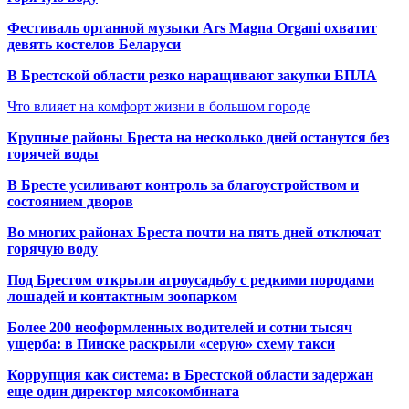
Фестиваль органной музыки Ars Magna Organi охватит
девять костелов Беларуси
В Брестской области резко наращивают закупки БПЛА
Что влияет на комфорт жизни в большом городе
Крупные районы Бреста на несколько дней останутся без
горячей воды
В Бресте усиливают контроль за благоустройством и
состоянием дворов
Во многих районах Бреста почти на пять дней отключат
горячую воду
Под Брестом открыли агроусадьбу с редкими породами
лошадей и контактным зоопарком
Более 200 неоформленных водителей и сотни тысяч
ущерба: в Пинске раскрыли «серую» схему такси
Коррупция как система: в Брестской области задержан
еще один директор мясокомбината