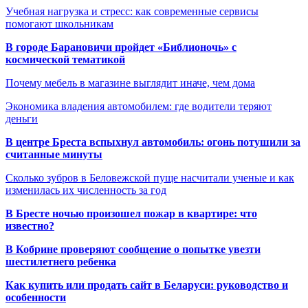
Учебная нагрузка и стресс: как современные сервисы
помогают школьникам
В городе Барановичи пройдет «Библионочь» с
космической тематикой
Почему мебель в магазине выглядит иначе, чем дома
Экономика владения автомобилем: где водители теряют
деньги
В центре Бреста вспыхнул автомобиль: огонь потушили за
считанные минуты
Сколько зубров в Беловежской пуще насчитали ученые и как
изменилась их численность за год
В Бресте ночью произошел пожар в квартире: что
известно?
В Кобрине проверяют сообщение о попытке увезти
шестилетнего ребенка
Как купить или продать сайт в Беларуси: руководство и
особенности