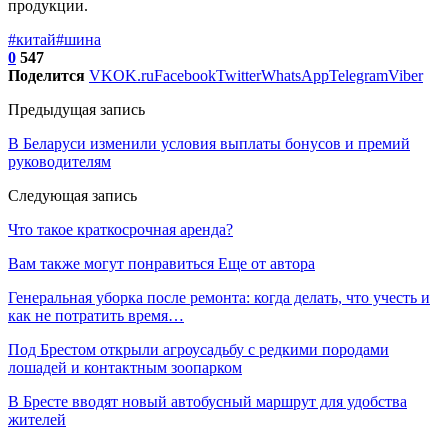
продукции.
#китай
#шина
0
547
Поделится
VK
OK.ru
Facebook
Twitter
WhatsApp
Telegram
Viber
Предыдущая запись
В Беларуси изменили условия выплаты бонусов и премий
руководителям
Следующая запись
Что такое краткосрочная аренда?
Вам также могут понравиться
Еще от автора
Генеральная уборка после ремонта: когда делать, что учесть и
как не потратить время…
Под Брестом открыли агроусадьбу с редкими породами
лошадей и контактным зоопарком
В Бресте вводят новый автобусный маршрут для удобства
жителей