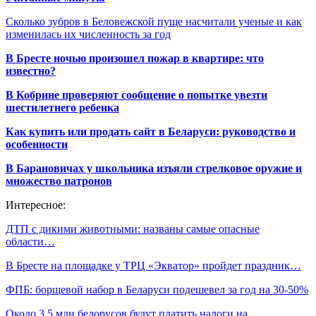
Сколько зубров в Беловежской пуще насчитали ученые и как
изменилась их численность за год
В Бресте ночью произошел пожар в квартире: что
известно?
В Кобрине проверяют сообщение о попытке увезти
шестилетнего ребенка
Как купить или продать сайт в Беларуси: руководство и
особенности
В Барановичах у школьника изъяли стрелковое оружие и
множество патронов
Интересное:
ДТП с дикими животными: названы самые опасные
области…
В Бресте на площадке у ТРЦ «Экватор» пройдет праздник…
ФПБ: борщевой набор в Беларуси подешевел за год на 30-50%
Около 3,5 млн белорусов будут платить налоги на