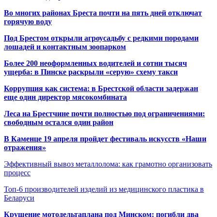
Во многих районах Бреста почти на пять дней отключат
горячую воду
Под Брестом открыли агроусадьбу с редкими породами
лошадей и контактным зоопарком
Более 200 неоформленных водителей и сотни тысяч
ущерба: в Пинске раскрыли «серую» схему такси
Коррупция как система: в Брестской области задержан
еще один директор мясокомбината
Леса на Брестчине почти полностью под ограничениями:
свободным остался один район
В Каменце 19 апреля пройдет фестиваль искусств «Наши
отражения»
Эффективный вывоз металлолома: как грамотно организовать
процесс
Топ-6 производителей изделий из медицинского пластика в
Беларуси
Крушение мотодельтаплана под Минском: погибли два