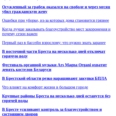
Осужденный за грабеж оказался на свободе и через месяц
убил гражданскую жену
Ошибки при уборке, из-за которых дома становится грязнее
Когда лучше заказывать благоустройство мест захоронения и
почему сезон важен
Первый раз в бассейн взрослому: что нужно знать заранее
В восточной части Бреста на несколько дней отключат
горячую воду
Фестиваль органной музыки Ars Magna Organi охватит
девять костелов Беларуси
В Брестской области резко наращивают закупки БПЛА
Что влияет на комфорт жизни в большом городе
Крупные районы Бреста на несколько дней останутся без
горячей воды
В Бресте усиливают контроль за благоустройством и
состоянием дворов