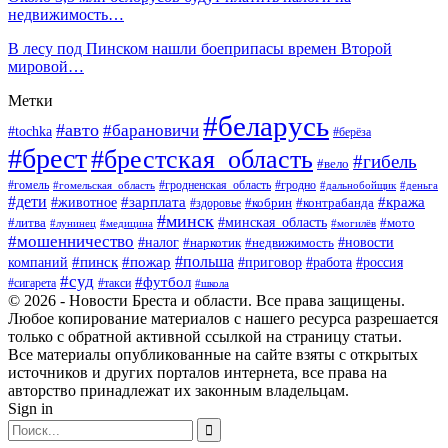
недвижимость…
В лесу под Пинском нашли боеприпасы времен Второй
мировой…
Метки
#беларусь
#авто
#барановичи
#tochka
#берёза
#брест
#брестская_область
#гибель
#вело
#гродненская_область
#гомель
#гомельская_область
#гродно
#дальнобойщик
#деньга
#дети
#зарплата
#животное
#кража
#кобрин
#контрабанда
#здоровье
#минск
#минская_область
#литва
#мото
#лунинец
#медицина
#могилёв
#мошенничество
#новости
#налог
#недвижимость
#наркотик
#польша
#пинск
#пожар
компаний
#приговор
#работа
#россия
#суд
#футбол
#такси
#сигарета
#школа
© 2026 - Новости Бреста и области. Все права защищены.
Любое копирование материалов с нашего ресурса разрешается
только с обратной активной ссылкой на страницу статьи.
Все материалы опубликованные на сайте взяты с открытых
источников и других порталов интернета, все права на
авторство принадлежат их законным владельцам.
Sign in