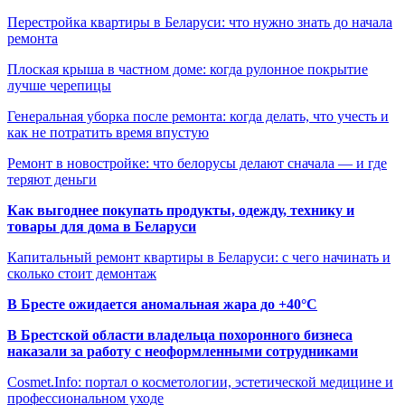
Перестройка квартиры в Беларуси: что нужно знать до начала
ремонта
Плоская крыша в частном доме: когда рулонное покрытие
лучше черепицы
Генеральная уборка после ремонта: когда делать, что учесть и
как не потратить время впустую
Ремонт в новостройке: что белорусы делают сначала — и где
теряют деньги
Как выгоднее покупать продукты, одежду, технику и
товары для дома в Беларуси
Капитальный ремонт квартиры в Беларуси: с чего начинать и
сколько стоит демонтаж
В Бресте ожидается аномальная жара до +40°C
В Брестской области владельца похоронного бизнеса
наказали за работу с неоформленными сотрудниками
Cosmet.Info: портал о косметологии, эстетической медицине и
профессиональном уходе