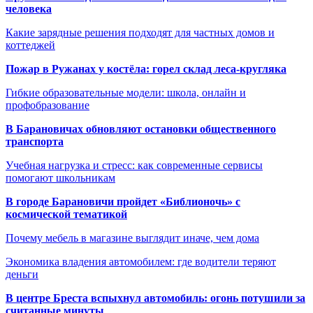
человека
Какие зарядные решения подходят для частных домов и
коттеджей
Пожар в Ружанах у костёла: горел склад леса-кругляка
Гибкие образовательные модели: школа, онлайн и
профобразование
В Барановичах обновляют остановки общественного
транспорта
Учебная нагрузка и стресс: как современные сервисы
помогают школьникам
В городе Барановичи пройдет «Библионочь» с
космической тематикой
Почему мебель в магазине выглядит иначе, чем дома
Экономика владения автомобилем: где водители теряют
деньги
В центре Бреста вспыхнул автомобиль: огонь потушили за
считанные минуты