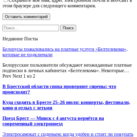
Сохраните мое имя, адрес электронной почты и веб-сайт в
этом браузере для следующего комментария.
Недавние Посты
Белорусы пожаловались на платные услуги «Белтелекома»,
которые не подключали
Белорусские пользователи обсуждают неожиданные платные
подписки в личных кабинетах «Белтелекома». Некоторые…
Prev
Next
1 из 2
В Брестской области снова проверяют сирены: что
происходит?
Куда сходить в Бресте 25–26 июля: концерты, фестивали,
кино и отдых с детьми
Поезд Брест — Минск с 4 августа вернётся на
современный электропоезд
Электросамокат с сиденьем: когда удобен и стоит ли покупать