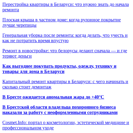
Перестройка квартиры в Беларуси: что нужно знать до начала
ремонта
Плоская крыша в частном доме: когда рулонное покрытие
лучше черепицы
Генеральная уборка после ремонта: когда делать, что учесть и
как не потратить время впустую
Ремонт в новостройке: что белорусы делают сначала — и где
теряют деньги
Как выгоднее покупать продукты, одежду, технику и
товары для дома в Беларуси
Капитальный ремонт квартиры в Беларуси: с чего начинать и
сколько стоит демонтаж
В Бресте ожидается аномальная жара до +40°C
В Брестской области владельца похоронного бизнеса
наказали за работу с неоформленными сотрудниками
Cosmet.Info: портал о косметологии, эстетической медицине и
профессиональном уходе