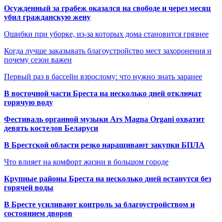
Осужденный за грабеж оказался на свободе и через месяц
убил гражданскую жену
Ошибки при уборке, из-за которых дома становится грязнее
Когда лучше заказывать благоустройство мест захоронения и
почему сезон важен
Первый раз в бассейн взрослому: что нужно знать заранее
В восточной части Бреста на несколько дней отключат
горячую воду
Фестиваль органной музыки Ars Magna Organi охватит
девять костелов Беларуси
В Брестской области резко наращивают закупки БПЛА
Что влияет на комфорт жизни в большом городе
Крупные районы Бреста на несколько дней останутся без
горячей воды
В Бресте усиливают контроль за благоустройством и
состоянием дворов