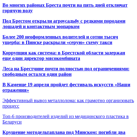
Во многих районах Бреста почти на пять дней отключат
горячую воду
Под Брестом открыли агроусадьбу с редкими породами
лошадей и контактным зоопарком
Более 200 неоформленных водителей и сотни тысяч
ущерба: в Пинске раскрыли «серую» схему такси
Коррупция как система: в Брестской области задержан
еще один директор мясокомбината
Леса на Брестчине почти полностью под ограничениями:
свободным остался один район
В Каменце 19 апреля пройдет фестиваль искусств «Наши
отражения»
Эффективный вывоз металлолома: как грамотно организовать
процесс
Топ-6 производителей изделий из медицинского пластика в
Беларуси
Крушение мотодельтаплана под Минском: погибли два