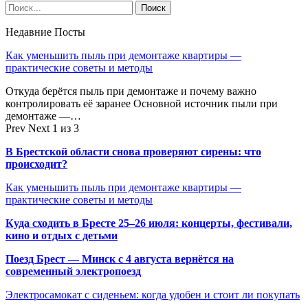
Недавние Посты
Как уменьшить пыль при демонтаже квартиры —
практические советы и методы
Откуда берётся пыль при демонтаже и почему важно
контролировать её заранее Основной источник пыли при
демонтаже —…
Prev
Next
1 из 3
В Брестской области снова проверяют сирены: что
происходит?
Как уменьшить пыль при демонтаже квартиры —
практические советы и методы
Куда сходить в Бресте 25–26 июля: концерты, фестивали,
кино и отдых с детьми
Поезд Брест — Минск с 4 августа вернётся на
современный электропоезд
Электросамокат с сиденьем: когда удобен и стоит ли покупать