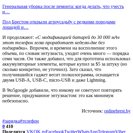
Генеральная уборка после ремонта: когда делать, что учесть
и…
Под Брестом открыли агроусадьбу с редкими породами
лошадей и…
И продолжают:
«С модификацией батарей до 30 000 мАч
этот телефон легко проработает неделю-две без
подзарядки».
Впрочем, и времени на восполнение этого
объема, по словам энтузиаста, уходит очень много — порядка
семи часов. Он также добавил, что для прототипа использовал
аккумуляторные элементы, которые купил за $5 за штуку (но
сколько конкретно, не уточнил). Зато сказал, что
получившийся гаджет весит полкилограмма, оснащается
двумя USB-A, USB-C, micro-USB и даже Lightning.
В 9to5google добавили, что никому не советуют повторять
решение, придуманное энтузиастом: это как минимум
небезопасно.
Источник:
onlinebrest.by
#зарядка
#телефон
0
410
Поделится
VK
OK.ru
Facebook
Twitter
WhatsApp
Telegram
Viber