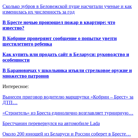
Сколько зубров в Беловежской пуще насчитали ученые и как
изменилась их численность за год
В Бресте ночью произошел пожар в квартире: что
известно?
В Кобрине проверяют сообщение о попытке увезти
шестилетнего ребенка
Как купить или продать сайт в Беларуси: руководство и
особенности
В Барановичах у школьника изъяли стрелковое оружие и
множество патронов
Интересное:
Вынесен приговор водителю маршрутки «Кобрин – Брест» за
ДТП…
«Строитель» из Бреста единолично возглавляет турнирную…
Брестчанин перевернулся на автомобиле Lada
Около 200 юношей из Беларуси и России соберет в Бресте…