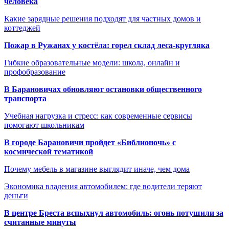
человека
Какие зарядные решения подходят для частных домов и
коттеджей
Пожар в Ружанах у костёла: горел склад леса-кругляка
Гибкие образовательные модели: школа, онлайн и
профобразование
В Барановичах обновляют остановки общественного
транспорта
Учебная нагрузка и стресс: как современные сервисы
помогают школьникам
В городе Барановичи пройдет «Библионочь» с
космической тематикой
Почему мебель в магазине выглядит иначе, чем дома
Экономика владения автомобилем: где водители теряют
деньги
В центре Бреста вспыхнул автомобиль: огонь потушили за
считанные минуты