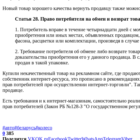
Новый товар хорошего качества вернуть продавцу также можно,
Статья 28. Право потребителя на обмен и возврат тов
1. Потребитель вправе в течение четырнадцати дней с мо
приобретения или иных местах, объявленных продавцом, 
фасона, расцветки или комплектации, произведя в случа
2. Требование потребителя об обмене либо возврате това
доказательства приобретения его у данного продавца. В с
продан в такой упаковке.
Купили некачественный товар на рекламном сайте, где продают
собственник интернет-ресурса, это прописано в рекомендациях
прав потребителей при осуществлении интернет-торговли". Та
продавце.
Есть требования и к интернет-магазинам, самостоятельно реал
прав потребителей (Закон РБ №128-З "О государственном регу
#авто
#беларусь
#колесо
0
385
Поделится
VK
OK.ru
Facebook
Twitter
WhatsApp
Telegram
Viber