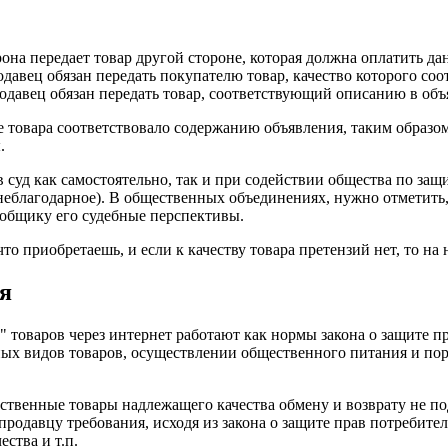
на передает товар другой стороне, которая должна оплатить дан
давец обязан передать покупателю товар, качество которого соо
родавец обязан передать товар, соответствующий описанию в объя
ие товара соответствовало содержанию объявления, таким образ
.
в суд как самостоятельно, так и при содействии общества по за
 неблагодарное). В общественных объединениях, нужно отметить,
лобщику его судебные перспективы.
о приобретаешь, и если к качеству товара претензий нет, то на н
я
 товаров через интернет работают как нормы закона о защите п
ьных видов товаров, осуществлении общественного питания и по
венные товары надлежащего качества обмену и возврату не подл
продавцу требования, исходя из закона о защите прав потребител
ства и т.п.