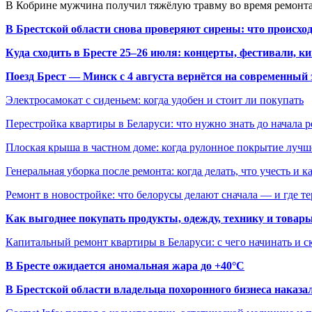
В Кобрине мужчина получил тяжёлую травму во время ремонта
В Брестской области снова проверяют сирены: что происхо
Куда сходить в Бресте 25–26 июля: концерты, фестивали, ки
Поезд Брест — Минск с 4 августа вернётся на современный 
Электросамокат с сиденьем: когда удобен и стоит ли покупать
Перестройка квартиры в Беларуси: что нужно знать до начала 
Плоская крыша в частном доме: когда рулонное покрытие луч
Генеральная уборка после ремонта: когда делать, что учесть и 
Ремонт в новостройке: что белорусы делают сначала — и где т
Как выгоднее покупать продукты, одежду, технику и товары
Капитальный ремонт квартиры в Беларуси: с чего начинать и с
В Бресте ожидается аномальная жара до +40°C
В Брестской области владельца похоронного бизнеса наказ