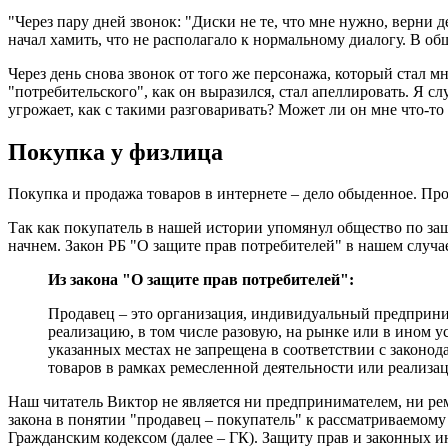
"Через пару дней звонок: "Диски не те, что мне нужно, верни д
начал хамить, что не располагало к нормальному диалогу. В об
Через день снова звонок от того же персонажа, который стал 
"потребительского", как он выразился, стал апеллировать. Я с
угрожает, как с такими разговаривать? Может ли он мне что-то 
Покупка у физлица
Покупка и продажа товаров в интернете – дело обыденное. Про
Так как покупатель в нашей истории упомянул общество по защ
начнем. Закон РБ "О защите прав потребителей" в нашем случае 
Из закона "О защите прав потребителей":
Продавец – это организация, индивидуальный предприни
реализацию, в том числе разовую, на рынке или в ином
указанных местах не запрещена в соответствии с законо
товаров в рамках ремесленной деятельности или реализа
Наш читатель Виктор не является ни предпринимателем, ни рем
закона в понятии "продавец – покупатель" к рассматриваемом
Гражданским кодексом (далее – ГК). Защиту прав и законных ин