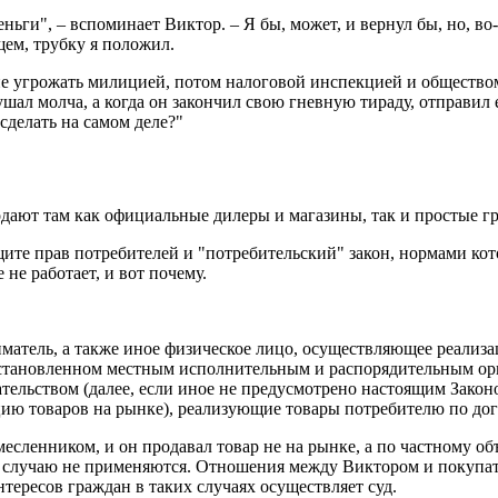
еньги", – вспоминает Виктор. – Я бы, может, и вернул бы, но, в
щем, трубку я положил.
мне угрожать милицией, потом налоговой инспекцией и общество
лушал молча, а когда он закончил свою гневную тираду, отправил
сделать на самом деле?"
дают там как официальные дилеры и магазины, так и простые гр
ите прав потребителей и "потребительский" закон, нормами кото
не работает, и вот почему.
матель, а также иное физическое лицо, осуществляющее реализа
 установленном местным исполнительным и распорядительным орг
дательством (далее, если иное не предусмотрено настоящим Зако
цию товаров на рынке), реализующие товары потребителю по дог
есленником, и он продавал товар не на рынке, а по частному об
у случаю не применяются. Отношения между Виктором и покупат
тересов граждан в таких случаях осуществляет суд.