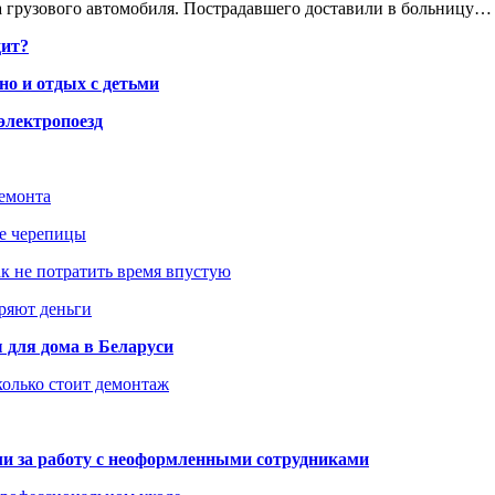
 грузового автомобиля. Пострадавшего доставили в больницу…
дит?
но и отдых с детьми
электропоезд
ремонта
ше черепицы
как не потратить время впустую
еряют деньги
 для дома в Беларуси
колько стоит демонтаж
али за работу с неоформленными сотрудниками