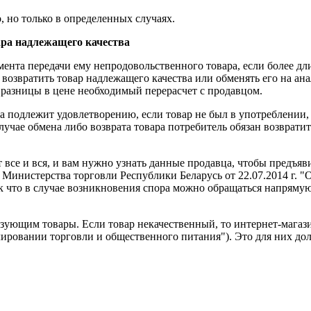
 но только в определенных случаях.
ара надлежащего качества
мента передачи ему непродовольственного товара, если более дл
возвратить товар надлежащего качества или обменять его на ана
е разницы в цене необходимый перерасчет с продавцом.
ра подлежит удовлетворению, если товар не был в употреблении
лучае обмена либо возврата товара потребитель обязан возвратит
 все и вся, и вам нужно узнать данные продавца, чтобы предъя
 Министерства торговли Республики Беларусь от 22.07.2014 г. "
к что в случае возникновения спора можно обращаться напрямую
изующим товары. Если товар некачественный, то интернет-магази
лировании торговли и общественного питания"). Это для них до