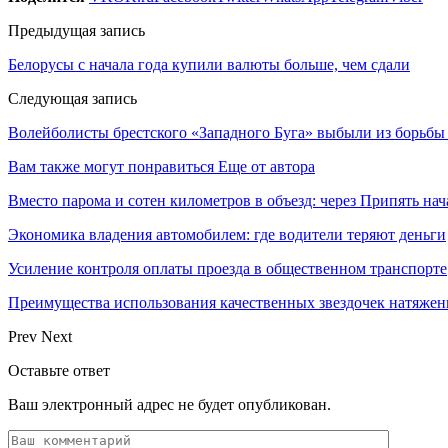
Предыдущая запись
Белорусы с начала года купили валюты больше, чем сдали
Следующая запись
Волейболисты брестского «Западного Буга» выбыли из борьбы 
Вам также могут понравиться
Еще от автора
Вместо парома и сотен километров в объезд: через Припять н
Экономика владения автомобилем: где водители теряют деньги
Усиление контроля оплаты проезда в общественном транспорте
Преимущества использования качественных звездочек натяжен
Prev
Next
Оставьте ответ
Ваш электронный адрес не будет опубликован.