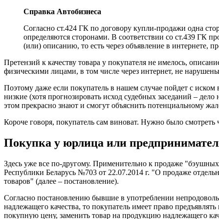
Справка Автобизнеса
Согласно ст.424 ГК по договору купли-продажи одна сторо
определяются сторонами. В соответствии со ст.439 ГК про
(или) описанию, то есть через объявление в интернете, п
Претензий к качеству товара у покупателя не имелось, описан
физическими лицами, в том числе через интернет, не нарушены
Поэтому даже если покупатель в нашем случае пойдет с иском 
низкие (хотя прогнозировать исход судебных заседаний – дело
этом прекрасно знают и смогут объяснить потенциальному жа
Короче говоря, покупатель сам виноват. Нужно было смотреть чт
Покупка у юрлица или предпринимател
Здесь уже все по-другому. Применительно к продаже "бэушных"
Республики Беларусь №703 от 22.07.2014 г. "О продаже отдел
товаров" (далее – постановление).
Согласно постановлению бывшие в употреблении непродовольст
надлежащего качества, то покупатель имеет право предъявлять 
покупную цену, заменить товар на продукцию надлежащего каче