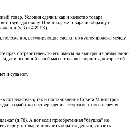
ный товар. Условия сделки, как и качество товара,
тветствует договору. При продаже товара по образцу и
влении (ч.3 ст.439 ГК).
ом, положения, регулирующие сделки по купле-продаже между
щите прав потребителей, то его шансы на выигрыш чрезвычайно
 сидят в основной своей массе толковые юристы, которые об
ет и суда нет.
рав потребителей, так и постановление Совета Министров
рядке разработки и утверждения ассортиментного перечня
ежат (п.78). А вот если приобретенная "бэушка" не
ей: вернуть товар и получить обратно деньги, снизить