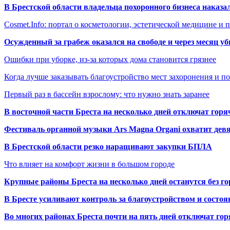
В Брестской области владельца похоронного бизнеса наказ
Cosmet.Info: портал о косметологии, эстетической медицине и
Осужденный за грабеж оказался на свободе и через месяц у
Ошибки при уборке, из-за которых дома становится грязнее
Когда лучше заказывать благоустройство мест захоронения и п
Первый раз в бассейн взрослому: что нужно знать заранее
В восточной части Бреста на несколько дней отключат горя
Фестиваль органной музыки Ars Magna Organi охватит девя
В Брестской области резко наращивают закупки БПЛА
Что влияет на комфорт жизни в большом городе
Крупные районы Бреста на несколько дней останутся без г
В Бресте усиливают контроль за благоустройством и состо
Во многих районах Бреста почти на пять дней отключат го