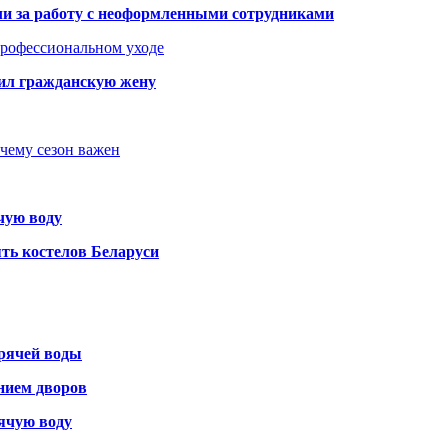
али за работу с неоформленными сотрудниками
 профессиональном уходе
бил гражданскую жену
очему сезон важен
чую воду
ть костелов Беларуси
орячей воды
янием дворов
рячую воду