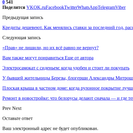
0
541
Поделится
VK
OK.ru
Facebook
Twitter
WhatsApp
Telegram
Viber
Предыдущая запись
Кредиты дешевеют. Как менялись ставки за последний год, рас
Следующая запись
«Прав» не лишили, но их всё равно не вернут?
Вам также могут понравиться
Еще от автора
Электросамокат с сиденьем: когда удобен и стоит ли покупать
У бывшей жительницы Березы, блогерши Александры Митрош
Плоская крыша в частном доме: когда рулонное покрытие луч
Ремонт в новостройке: что белорусы делают сначала — и где т
Prev
Next
Оставьте ответ
Ваш электронный адрес не будет опубликован.