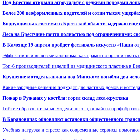
Под Брестом открыли агроусадьбу с редкими породами лош
Более 200 неоформленных водителей и сотни тысяч ущерба:
Коррупция как система: в Брестской области задержан еще
Леса на Брестчине почти полностью под ограничениями: св
В Каменце 19 апреля пройдет фестиваль искусств «Наши о
Эффективный вывоз металлолома: как грамотно организовать 
Топ-6 производителей изделий из медицинского пластика в Бе
Крушение мотодельтаплана под Минском: погибли два чело
Какие зарядные решения подходят для частных домов и коттед
Пожар в Ружанах у костёла: горел склад леса-кругляка
Гибкие образовательные модели: школа, онлайн и профобразов
В Барановичах обновляют остановки общественного транс
Учебная нагрузка и стресс: как современные сервисы помогаю