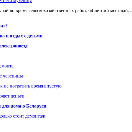
етнего мужчину
чай во время сельскохозяйственных работ. 64-летний местный
дит?
но и отдых с детьми
электропоезд
ремонта
ше черепицы
как не потратить время впустую
еряют деньги
 для дома в Беларуси
колько стоит демонтаж