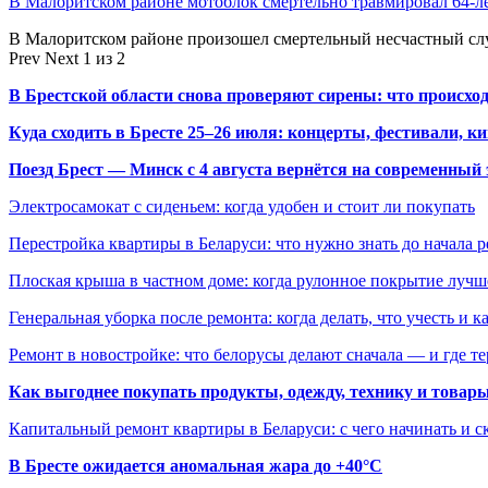
В Малоритском районе мотоблок смертельно травмировал 64-л
В Малоритском районе произошел смертельный несчастный слу
Prev
Next
1 из 2
В Брестской области снова проверяют сирены: что происхо
Куда сходить в Бресте 25–26 июля: концерты, фестивали, ки
Поезд Брест — Минск с 4 августа вернётся на современный 
Электросамокат с сиденьем: когда удобен и стоит ли покупать
Перестройка квартиры в Беларуси: что нужно знать до начала 
Плоская крыша в частном доме: когда рулонное покрытие луч
Генеральная уборка после ремонта: когда делать, что учесть и 
Ремонт в новостройке: что белорусы делают сначала — и где т
Как выгоднее покупать продукты, одежду, технику и товары
Капитальный ремонт квартиры в Беларуси: с чего начинать и с
В Бресте ожидается аномальная жара до +40°C