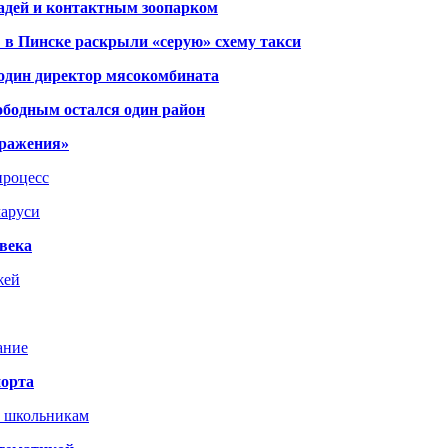
адей и контактным зоопарком
 в Пинске раскрыли «серую» схему такси
 один директор мясокомбината
ободным остался один район
тражения»
процесс
ларуси
века
жей
ание
порта
т школьникам