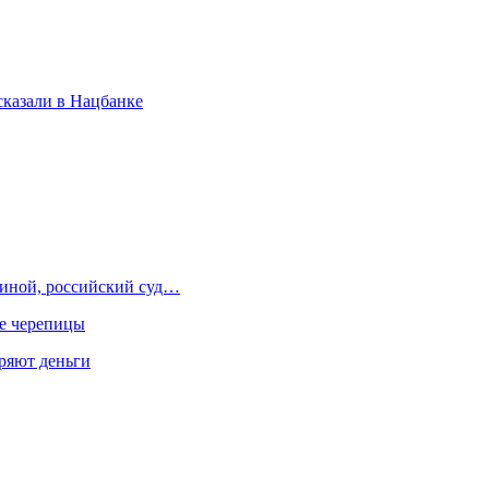
сказали в Нацбанке
иной, российский суд…
ше черепицы
еряют деньги