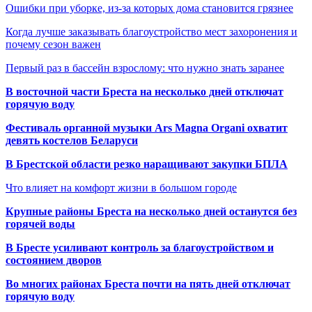
Ошибки при уборке, из-за которых дома становится грязнее
Когда лучше заказывать благоустройство мест захоронения и
почему сезон важен
Первый раз в бассейн взрослому: что нужно знать заранее
В восточной части Бреста на несколько дней отключат
горячую воду
Фестиваль органной музыки Ars Magna Organi охватит
девять костелов Беларуси
В Брестской области резко наращивают закупки БПЛА
Что влияет на комфорт жизни в большом городе
Крупные районы Бреста на несколько дней останутся без
горячей воды
В Бресте усиливают контроль за благоустройством и
состоянием дворов
Во многих районах Бреста почти на пять дней отключат
горячую воду