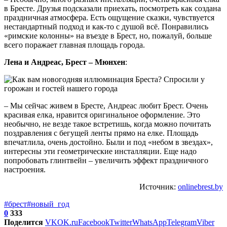
в Бресте. Друзья подсказали приехать, посмотреть как создана
праздничная атмосфера. Есть ощущение сказки, чувствуется
нестандартный подход и как-то с душой всё. Понравились
«римские колонны» на въезде в Брест, но, пожалуй, больше
всего поражает главная площадь города.
Лена и Андреас, Брест – Мюнхен
:
– Мы сейчас живем в Бресте, Андреас любит Брест. Очень
красивая елка, нравится оригинальное оформление. Это
необычно, не везде такое встретишь, когда можно почитать
поздравления с бегущей ленты прямо на елке. Площадь
впечатлила, очень достойно. Были и под «небом в звездах»,
интересны эти геометрические инсталляции. Еще надо
попробовать глинтвейн – увеличить эффект праздничного
настроения.
Источник:
onlinebrest.by
#брест
#новый_год
0
333
Поделится
VK
OK.ru
Facebook
Twitter
WhatsApp
Telegram
Viber