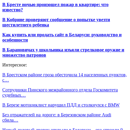
В Бресте ночью произошел пожар в квартире: что
известно?
В Кобрине проверяют сообщение о попытке увезти
шестилетнего ребенка
Как купить или продать сайт в Беларуси: руководство и
особенности
В Барановичах у школьника изъяли стрелковое оружие и
множество патронов
Интересное:
В Брестском районе гроза обесточила 14 населенных пунктов,
с…
Сотрудники Пинского межрайонного отдела Госкомитета
судебных…
В Березе мотоциклист нарушил ПДД и столкнулся с BMW
Без отражателей на дороге: в Березовском районе Audi
сбила…
Новый ледовый дворец открыли в Беларуси – его строили 9