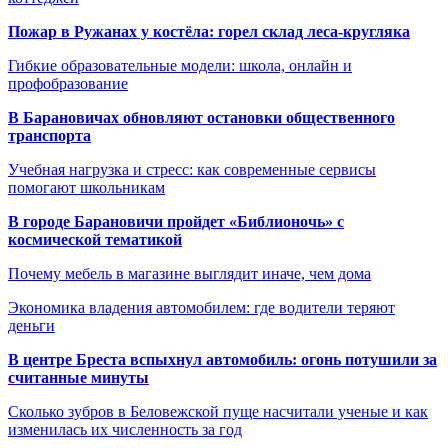
Пожар в Ружанах у костёла: горел склад леса-кругляка
Гибкие образовательные модели: школа, онлайн и
профобразование
В Барановичах обновляют остановки общественного
транспорта
Учебная нагрузка и стресс: как современные сервисы
помогают школьникам
В городе Барановичи пройдет «Библионочь» с
космической тематикой
Почему мебель в магазине выглядит иначе, чем дома
Экономика владения автомобилем: где водители теряют
деньги
В центре Бреста вспыхнул автомобиль: огонь потушили за
считанные минуты
Сколько зубров в Беловежской пуще насчитали ученые и как
изменилась их численность за год