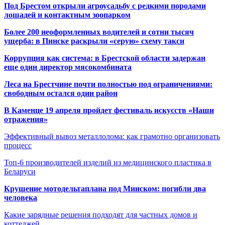
Под Брестом открыли агроусадьбу с редкими породами
лошадей и контактным зоопарком
Более 200 неоформленных водителей и сотни тысяч
ущерба: в Пинске раскрыли «серую» схему такси
Коррупция как система: в Брестской области задержан
еще один директор мясокомбината
Леса на Брестчине почти полностью под ограничениями:
свободным остался один район
В Каменце 19 апреля пройдет фестиваль искусств «Наши
отражения»
Эффективный вывоз металлолома: как грамотно организовать
процесс
Топ-6 производителей изделий из медицинского пластика в
Беларуси
Крушение мотодельтаплана под Минском: погибли два
человека
Какие зарядные решения подходят для частных домов и
коттеджей