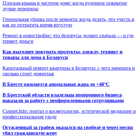
Плоская крыша в частном доме: когда рулонное покрытие
лучше черепицы
Генеральная уборка после ремонта: когда делать, что учесть и
как не потратить время впустую
Ремонт в новостройке: что белорусы делают сначала — и где
теряют деньги
Как выгоднее покупать продукты, одежду, технику и
товары для дома в Беларуси
Капитальный ремонт квартиры в Беларуси: с чего начинать и
сколько стоит демонтаж
В Бресте ожидается аномальная жара до +40°C
В Брестской области владельца похоронного бизнеса
наказали за работу с неоформленными сотрудниками
Cosmet.Info: портал о косметологии, эстетической медицине и
профессиональном уходе
Осужденный за грабеж оказался на свободе и через месяц
убил гражданскую жену