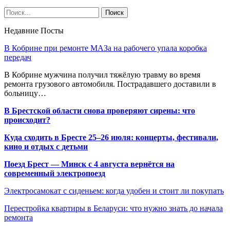
Недавние Посты
В Кобрине при ремонте МАЗа на рабочего упала коробка
передач
В Кобрине мужчина получил тяжёлую травму во время
ремонта грузового автомобиля. Пострадавшего доставили в
больницу…
В Брестской области снова проверяют сирены: что
происходит?
Куда сходить в Бресте 25–26 июля: концерты, фестивали,
кино и отдых с детьми
Поезд Брест — Минск с 4 августа вернётся на
современный электропоезд
Электросамокат с сиденьем: когда удобен и стоит ли покупать
Перестройка квартиры в Беларуси: что нужно знать до начала
ремонта