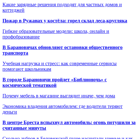
Какие зарядные решения подходят для частных домов и
коттеджей
Пожар в Ружанах у костёла: горел склад леса-кругляка
Гибкие образовательные модели: школа, онлайн и
профобразование
В Барановичах обновляют остановки общественного
транспорта
Учебная нагрузка и стресс: как современные сервисы
помогают школьникам
В городе Барановичи пройдет «Библионочь» с
космической тематикой
Почему мебель в магазине выглядит иначе, чем дома
Экономика владения автомобилем: где водители теряют
деньги
В центре Бреста вспыхнул автомобиль: огонь потушили за
считанные минуты
Сколько зубров в Беловежской пуще насчитали ученые и как