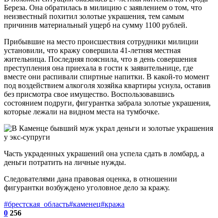
Береза. Она обратилась в милицию с заявлением о том, что
неизвестный похитил золотые украшения, тем самым
причинив материальный ущерб на сумму 1100 рублей.
Прибывшие на место происшествия сотрудники милиции
установили, что кражу совершила 41-летняя местная
жительница. Последняя пояснила, что в день совершения
преступления она приехала в гости к заявительнице, где
вместе они распивали спиртные напитки. В какой-то момент
под воздействием алкоголя хозяйка квартиры уснула, оставив
без присмотра свое имущество. Воспользовавшись
состоянием подруги, фигурантка забрала золотые украшения,
которые лежали на видном места на тумбочке.
Часть украденных украшений она успела сдать в ломбард, а
деньги потратить на личные нужды.
Следователями дана правовая оценка, в отношении
фигурантки возбуждено уголовное дело за кражу.
#брестская_область
#каменец
#кража
0
256