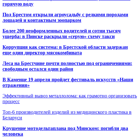
горячую воду
Под Брестом открыли агроусадьбу с редкими породами
лошадей и контактным зоопарком
Более 200 неоформленных водителей и сотни тысяч
ущерба: в Пинске раскрыли «серую» схему такси
Коррупция как система: в Брестской области задержан
еще один директор мясокомбината
Леса на Брестчине почти полностью под ограничениями:
свободным остался один район
В Каменце 19 апреля пройдет фестиваль искусств «Наши
отражения»
Эффективный вывоз металлолома: как грамотно организовать
процесс
Топ-6 производителей изделий из медицинского пластика в
Беларуси
Крушение мотодельтаплана под Минском: погибли два
человека