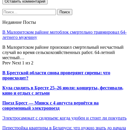
Недавние Посты
В Малоритском районе мотоблок смертельно травмировал 64-
летнего мужчину
В Малоритском районе произошел смертельный несчастный
случай во время сельскохозяйственных работ. 64-летний
местный…
Prev
Next
1 из 2
В Брестской области снова проверяют сирены: что
происходит?
Куда сходить в Бресте 25–26 июля: концерты, фестивали,
кино и отдых с детьми
Поезд Брест — Минск с 4 августа вернётся на
современный электропоезд
Электросамокат с сиденьем: когда удобен и стоит ли покупать
Перестройка квартиры в Беларуси: что нужно знать до начала