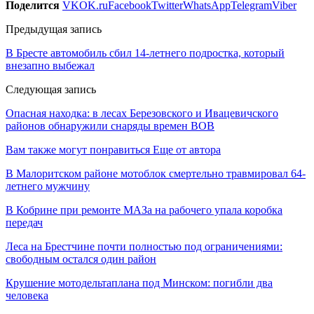
Поделится
VK
OK.ru
Facebook
Twitter
WhatsApp
Telegram
Viber
Предыдущая запись
В Бресте автомобиль сбил 14-летнего подростка, который
внезапно выбежал
Следующая запись
Опасная находка: в лесах Березовского и Ивацевичского
районов обнаружили снаряды времен ВОВ
Вам также могут понравиться
Еще от автора
В Малоритском районе мотоблок смертельно травмировал 64-
летнего мужчину
В Кобрине при ремонте МАЗа на рабочего упала коробка
передач
Леса на Брестчине почти полностью под ограничениями:
свободным остался один район
Крушение мотодельтаплана под Минском: погибли два
человека