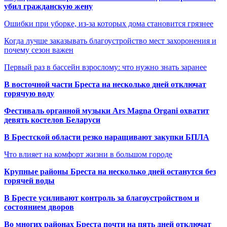
убил гражданскую жену
Ошибки при уборке, из-за которых дома становится грязнее
Когда лучше заказывать благоустройство мест захоронения и
почему сезон важен
Первый раз в бассейн взрослому: что нужно знать заранее
В восточной части Бреста на несколько дней отключат
горячую воду
Фестиваль органной музыки Ars Magna Organi охватит
девять костелов Беларуси
В Брестской области резко наращивают закупки БПЛА
Что влияет на комфорт жизни в большом городе
Крупные районы Бреста на несколько дней останутся без
горячей воды
В Бресте усиливают контроль за благоустройством и
состоянием дворов
Во многих районах Бреста почти на пять дней отключат