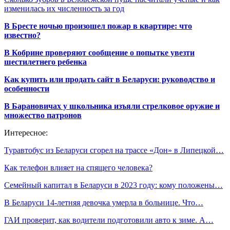
изменилась их численность за год
В Бресте ночью произошел пожар в квартире: что
известно?
В Кобрине проверяют сообщение о попытке увезти
шестилетнего ребенка
Как купить или продать сайт в Беларуси: руководство и
особенности
В Барановичах у школьника изъяли стрелковое оружие и
множество патронов
Интересное:
Туравтобус из Беларуси сгорел на трассе «Дон» в Липецкой…
Как телефон влияет на спящего человека?
Семейный капитал в Беларуси в 2023 году: кому положены…
В Беларуси 14-летняя девочка умерла в больнице. Что…
ГАИ проверит, как водители подготовили авто к зиме. А…