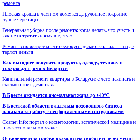
ремонта
Плоская крыша в частном доме: когда рулонное покрытие
лучше черепицы
Генеральная уборка после ремонта: когда делать, что учесть и
как не потратить время впустую
Ремонт в новостройке: что белорусы делают сначала — и где
теряют деньги
Как выгоднее покупать продукты, одежду, технику и
товары для дома в Беларуси
Капитальный ремонт квартиры в Беларуси: с чего начинать и
сколько стоит демонтаж
В Бресте ожидается аномальная жара до +40°C
В Брестской области владельца похоронного бизнеса
наказали за работу с неоформленными сотрудниками
Cosmet.Info: портал о косметологии, эстетической медицине и
профессиональном уходе
Осужденный за грабеж оказался на свободе и через месяц