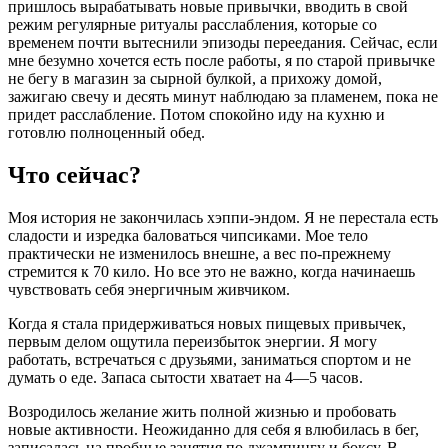
пришлось вырабатывать новые привычки, вводить в свой
режим регулярные ритуалы расслабления, которые со
временем почти вытеснили эпизоды переедания. Сейчас, если
мне безумно хочется есть после работы, я по старой привычке
не бегу в магазин за сырной булкой, а прихожу домой,
зажигаю свечу и десять минут наблюдаю за пламенем, пока не
придет расслабление. Потом спокойно иду на кухню и
готовлю полноценный обед.
Что сейчас?
Моя история не закончилась хэппи-эндом. Я не перестала есть
сладости и изредка баловаться чипсиками. Мое тело
практически не изменилось внешне, а вес по-прежнему
стремится к 70 кило. Но все это не важно, когда начинаешь
чувствовать себя энергичным живчиком.
Когда я стала придерживаться новых пищевых привычек,
первым делом ощутила переизбыток энергии. Я могу
работать, встречаться с друзьями, заниматься спортом и не
думать о еде. Запаса сытости хватает на 4—5 часов.
Возродилось желание жить полной жизнью и пробовать
новые активности. Неожиданно для себя я влюбилась в бег,
записалась на пробные занятия по джампингу и боксу. В