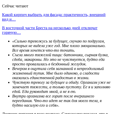
Сейчас читают
Какой кирпич выбрать для фасада: практичность, внешний
вид и…
В восточной части Бреста на несколько дней отключат
горячую…
«Сильно тревожусь за будущее, скучаю по подругам,
которых не видела уже год. Мне плохо эмоционально.
Все время хочется что-то точить.
Съела много тяжелой пищи: батончики, сырная булка,
сдоба, макароны. Но это не чувствуется, будто еда
просто провалилась в бездонный желудок.
Вечером я ощутила себя загнанной в непреодолимый
жизненный тупик. Мне было одиноко, а сладости
оказались единственной радостью в жизни.
Чувствую тревогу за будущее и обиду. Организм уже не
замечает тяжести, а только пустоту. Ее я и заполняю
едой. Еда руководит мной, а не я ею.
Внутри организма все горит после вчерашнего
переедания. Что-то идет не так для моего тела, я
будто насилую его и себя».
Дневник питания я вела полгода. Самоанализ показал, что я