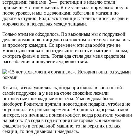
эстрадными танцами. 3—4 репетиции в неделю стали
привычным стилем жизни. Я не успевала нормально поесть
после уроков, и мы с девчонками забегали в магазин по
дороге в студию. Родилась традиция: точить чипсы, вафли и
мороженое в перерывах между танцами.
Только этим не обходилось. По выходным мы с подружкой
делали домашнюю пиццулю на толстом тесте и усаживались
за просмотр комедии. Со временем эти два хобби уже не
могли существовать по отдельности: есть и смотреть фильм,
смотреть фильм и есть. Тогда еда стала для меня средством
расслабления и получения удовольствия.
Кстати, всегда удивлялась, когда приходила в гости к той
самой подружке, а у нее на столе спокойно лежали
нетронутые шоколадные конфеты. У меня дома было
наоборот. Родители прятали новогодние подарки, чтобы я не
опустошила их раньше времени. Это лишь подогревало мой
интерес, и я начинала поиски конфет, когда родители уходили
на работу. Из года в год история повторялась: я находила
сладости то в стиральной машине, то на верхних полках
секции, то под диваном и наедалась.