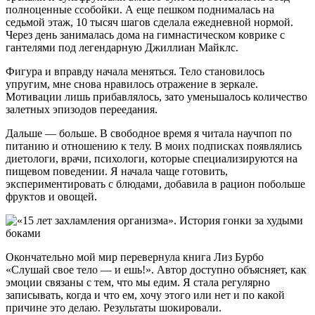
полноценные ссобойки. А еще пешком поднималась на
седьмой этаж, 10 тысяч шагов сделала ежедневной нормой.
Через день занималась дома на гимнастическом коврике с
гантелями под легендарную Джиллиан Майклс.
Фигура и вправду начала меняться. Тело становилось
упругим, мне снова нравилось отражение в зеркале.
Мотивации лишь прибавлялось, зато уменьшалось количество
залетных эпизодов переедания.
Дальше — больше. В свободное время я читала научпоп по
питанию и отношению к телу. В моих подписках появлялись
диетологи, врачи, психологи, которые специализируются на
пищевом поведении. Я начала чаще готовить,
экспериментировать с блюдами, добавила в рацион побольше
фруктов и овощей.
Окончательно мой мир перевернула книга Лиз Бурбо
«Слушай свое тело — и ешь!». Автор доступно объясняет, как
эмоции связаны с тем, что мы едим. Я стала регулярно
записывать, когда и что ем, хочу этого или нет и по какой
причине это делаю. Результаты шокировали.