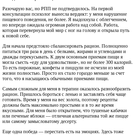
Разочарую вас, но РПП не подтвердилось. На первой
консультации психолог вынесла вердикт: у меня нарушение
пищевого поведения, не более. Я выдохнула с облегчением,
но впереди ожидала огромная работа над собой. Работа,
которая перевернула мой мир с ног на голову и открыла путь
к новой себе.
Для начала предстояло сбалансировать рацион. Полноценно
питаться три раза в день с белками, жирами и углеводами и
дважды перекусывать. К двум основным приемам пищи я
могла съесть «еду для удовольствия», но не более 300 калорий.
То есть пирожные, конфеты и пиццули не исчезли из моей
жизни полностью. Просто их стало гораздо меньше за счет
того, что я насыщаюсь обычными приемами пищи.
Самым сложным для меня в терапии оказалось разнообразить
рацион. Пришлось бороться с ленью и заставлять себя чаще
готовить. Время у меня на вес золота, поэтому рецепты
должны быть максимально простыми и в то же время
вкусными. Для меня было открытием, что тушеные кабачки
или печеные яблоки — отличная альтернатива той же пицце
или самому замысловатому десерту.
Еще одна победа — перестать есть на эмоциях. Здесь тоже