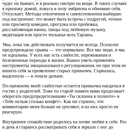
чудес не бывает, и я реально смотрю на вещи. В таких случаях
я прихожу домой, ложусь в позу эмбриона и обнимаю себя.
Отпускает. Методы отвлечения и самоуспокоения выбираю
под настроение: это может быть встреча с подругой, чтение
или просмотр комедии, прогулка или пробежка,
расслабляющая ванна, танцы под любимую музыку,
медитация или просто тисканье кота Тарзана.
Увы, пока так действовать получается не всегда. Психолог
предупреждала: срывы — это нормально. Все мы люди, и мы
не идеальны. У всех нас есть слабости, переживания и
болезненные периоды в жизни. Важно уметь применять
инструменты эмоционального регулирования, но при этом не
винить себя за проявление старых привычек. Сорвалась,
выдохнула — и пошла дальше.
По-прежнему моей слабостью остается привычка наедаться в
гостях у родителей. Тоже по старой памяти мама продолжает
оберегать предупредительными «Ты склонна к полноте» и
«Тебе нельзя столько конфет». Как ни странно, эти
комментарии меня больше не цепляют, я на них просто не
реагирую.
Внутреннее спокойствие родилось на почве любви к себе. Раз
в день я стараюсь рассматривать себя в зеркале с ног до