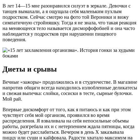
В лет 14—15 мне разонравился силуэт в зеркале. Девочки с
танцев вымахали, а я ощущала себя маленьким пухлым
подростком. Сейчас смотрю на фото той Вероники и вижу
симпатичную стройняшку. Тогда я не знала, что такая реакция
на меняющееся тело называется дисморфофобией и она часто
наблюдается у подростков при нарушении пищевого
поведения.
Диеты и срывы
Вечные «зажоры» продолжились и в студенчестве. В магазине
напротив общаги всегда находились излюбленные деликатесы
и свежая выпечка: слойки, сосиски в тесте, сырные булочки.
Мой рай.
Впервые дискомфорт от того, как я питаюсь и как при этом
чувствует себя мой организм, проявился во время
распределения. Я взваливала на себя непосильные объемы
работы, разгребала их и с нетерпением ждала пятницы, когда
можно будет расслабиться. Вечером в день Х заказывала
пиццу или суши и кайфовала. Радости хватало максимум на