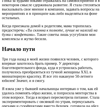
Гонка за худыми боками отражалась на самовосприятии и в
некотором смысле сдерживала развитие. Я стала стесняться
высказывать свое мнение в компании, задавать вопросы на
мероприятиях и в принципе как-либо выделяться на фоне
остальных.
Когда приезжала домой к родителям, мама торопилась
предостеречь:
«Ты склонна к полноте, лучше не налегай на
булки с конфетами».
Такие советы лишь усугубляли мои
комплексы и жутко бесили.
Начало пути
Три года назад в моей жизни появился человек, с которого
впервые захотелось брать пример. У директора
благотворительного фонда, куда я устроилась работать,
получилось преобразиться из тучной женщины XXL в
миниатюрную красотку. И все это накануне 50-летнего
юбилея! Значит, и я смогу.
Я взяла уже у бывшей начальницы интервью о том, как ей
удалось поменять образ жизни, и попросила менторства в
этом вопросе. Тогда я всерьез пересмотрела питание. Стала
экспериментировать с овсянкой по утрам, перекусывать
орехами и сухофруктами вместо булочек, готовила на обед