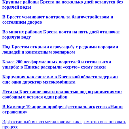
Крупные районы Бреста на несколько дней останутся без
горячей воды
В Бресте усиливают контроль за благоустройством и
состоянием дворов
Во многих районах Бреста почти на пять дней отключат
горячую воду
Под Брестом открыли агроусадьбу с редкими породами
лошадей и контактным зоопарком
Более 200 неоформленных водителей и сотни тысяч
ущерба: в Пинске раскрыли «серую» схему такси
Коррупция как система: в Брестской области задержан
еще один директор мясокомбината
Леса на Брестчине почти полностью под ограничениями:
свободным остался один район
В Каменце 19 апреля пройдет фестиваль искусств «Наши
отражения»
Эффективный вывоз металлолома: как грамотно организовать
процесс