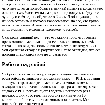
совершенно не слышу свои потребности: голодна или нет,
чего мне хочется попробовать в данный момент и когда нужно
остановиться. Часто ем на эмоциях — тревожусь за будущее,
чувствую себя одинокой, чего-то боюсь. Я обнаружила, что
ленюсь готовить и поэтому набрасываюсь на все, что криво
лежит в магазине. А еще люблю поесть за компанию с кем-то:
с подружками, с молодым человеком, с семьей.
Оказалось, лишний вес — это отражение того, что годами
происходило в моей жизни ранее и как я отношусь к себе
сейчас. Я поняла, что больше так не хочу. Я не хочу, чтобы
мой организм страдал и разрушался. Стало очевидно, что без
помощи специалиста мне не справиться.
Работа над собой
Я обратилась к психологу, который специализируется на
расстройствах пищевого поведения (далее — РПП). Терапия
— штука затратная: один час с таким специалистом мне
обходился в 130 рублей. Занималась два раза в месяц, хотя в
случаях с РПП рекомендуется ходить к психологу раз в
неделю. Один курс терапии состоит минимум из 10
консультаций, все зависит от конкретного случая. Мне
понадобилось три месяца.