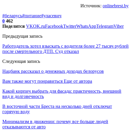
Источник:
onlinebrest.by
#беларусь
#питание
#уласевич
0
462
Поделится
VK
OK.ru
Facebook
Twitter
WhatsApp
Telegram
Viber
Предыдущая запись
Работодатель хотел взыскать с водителя более 27 тысяч рублей
после смертельного ДТП. Суд отказал
Следующая запись
Нацбанк рассказал о денежных доходах белорусов
Вам также могут понравиться
Еще от автора
Какой кирпич выбрать для фасада: практичность, внешний
вид и долговечность
В восточной части Бреста на несколько дней отключат
горячую воду
Минимализм в движении: почему все больше людей
отказываются от авто