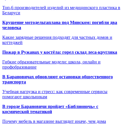
Топ-6 производителей изделий из медицинского пластика в
Беларуси
Крушение мотодельтаплана под Минском: погибли два
человека
Какие зарядные решения подходят для частных домов и
коттеджей
Пожар в Ружанах у костёла: горел склад леса-кругляка
Гибкие образовательные модели: школа, онлайн и
профобразование
В Барановичах обновляют остановки общественного
транспорта
Учебная нагрузка и стресс: как современные сервисы
помогают школьникам
В городе Барановичи пройдет «Библионочь» с
космической тематикой
Почему мебель в магазине выглядит иначе, чем дома