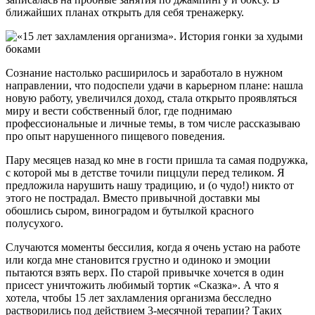
ближайших планах открыть для себя тренажерку.
Сознание настолько расширилось и заработало в нужном
направлении, что подоспели удачи в карьерном плане: нашла
новую работу, увеличился доход, стала открыто проявляться
миру и вести собственный блог, где поднимаю
профессиональные и личные темы, в том числе рассказываю
про опыт нарушенного пищевого поведения.
Пару месяцев назад ко мне в гости пришла та самая подружка,
с которой мы в детстве точили пиццули перед теликом. Я
предложила нарушить нашу традицию, и (о чудо!) никто от
этого не пострадал. Вместо привычной доставки мы
обошлись сыром, виноградом и бутылкой красного
полусухого.
Случаются моменты бессилия, когда я очень устаю на работе
или когда мне становится грустно и одиноко и эмоции
пытаются взять верх. По старой привычке хочется в один
присест уничтожить любимый тортик «Сказка». А что я
хотела, чтобы 15 лет захламления организма бесследно
растворились под действием 3-месячной терапии? Таких