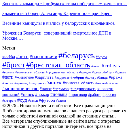
Брестская команда «Прибужье» стала победителем женского…
Знаменитый борец Александр Карелин посещает Брест
Весенние каникулы начались у белорусских школьников
Уроженец Беларуси, совершивший смертельное ДТП в
Москве,…
Метки
#беларусь
#авто
#барановичи
#tochka
#берёза
#брест
#брестская_область
#гибель
#вело
#гродненская_область
#гомель
#гомельская_область
#гродно
#дальнобойщик
#деньга
#дети
#зарплата
#животное
#кража
#кобрин
#контрабанда
#здоровье
#минск
#минская_область
#литва
#мото
#лунинец
#медицина
#могилёв
#мошенничество
#новости
#налог
#недвижимость
#наркотик
#польша
#пинск
#пожар
компаний
#приговор
#работа
#россия
#суд
#футбол
#такси
#сигарета
#школа
© 2026 - Новости Бреста и области. Все права защищены.
Любое копирование материалов с нашего ресурса разрешается
только с обратной активной ссылкой на страницу статьи.
Все материалы опубликованные на сайте взяты с открытых
источников и других порталов интернета, все права на