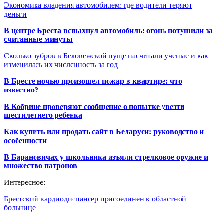
Экономика владения автомобилем: где водители теряют
деньги
В центре Бреста вспыхнул автомобиль: огонь потушили за
считанные минуты
Сколько зубров в Беловежской пуще насчитали ученые и как
изменилась их численность за год
В Бресте ночью произошел пожар в квартире: что
известно?
В Кобрине проверяют сообщение о попытке увезти
шестилетнего ребенка
Как купить или продать сайт в Беларуси: руководство и
особенности
В Барановичах у школьника изъяли стрелковое оружие и
множество патронов
Интересное:
Брестский кардиодиспансер присоединен к областной
больнице