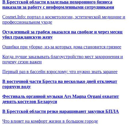
В Брестской области владельца похоронного бизнеса
наказали за работу с неоформленными сотрудниками
Cosmet.Info: портал о косметологии, эстетической медицине и
профессиональном уходе
Осужденный за грабеж оказался на свободе и через месяц
убил гражданскую жену
Ошибки при уборке, из-за которых дома становится грязнее
Когда лучше заказывать благоустройство мест захоронения и
почему сезон важен
Первый раз в бассейн взрослому: что нужно знать заранее
В восточной части Бреста на несколько дней отключат
горячую воду
Фестиваль органной музыки Ars Magna Organi охватит
девять костелов Беларуси
В Брестской области резко наращивают закупки БПЛА
Что влияет на комфорт жизни в большом городе