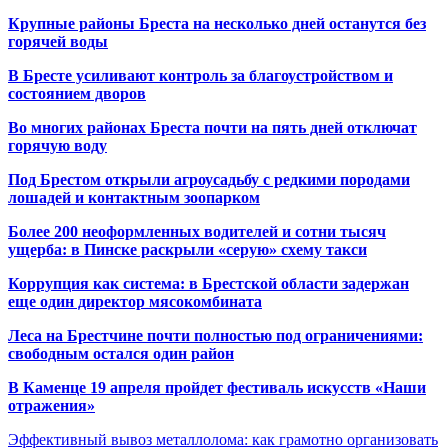
Крупные районы Бреста на несколько дней останутся без
горячей воды
В Бресте усиливают контроль за благоустройством и
состоянием дворов
Во многих районах Бреста почти на пять дней отключат
горячую воду
Под Брестом открыли агроусадьбу с редкими породами
лошадей и контактным зоопарком
Более 200 неоформленных водителей и сотни тысяч
ущерба: в Пинске раскрыли «серую» схему такси
Коррупция как система: в Брестской области задержан
еще один директор мясокомбината
Леса на Брестчине почти полностью под ограничениями:
свободным остался один район
В Каменце 19 апреля пройдет фестиваль искусств «Наши
отражения»
Эффективный вывоз металлолома: как грамотно организовать