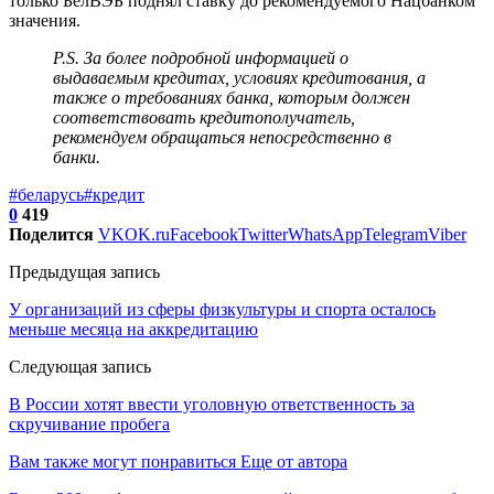
только БелВЭБ поднял ставку до рекомендуемого Нацбанком
значения.
P.S. За более подробной информацией о
выдаваемым кредитах, условиях кредитования, а
также о требованиях банка, которым должен
соответствовать кредитополучатель,
рекомендуем обращаться непосредственно в
банки.
#беларусь
#кредит
0
419
Поделится
VK
OK.ru
Facebook
Twitter
WhatsApp
Telegram
Viber
Предыдущая запись
У организаций из сферы физкультуры и спорта осталось
меньше месяца на аккредитацию
Следующая запись
В России хотят ввести уголовную ответственность за
скручивание пробега
Вам также могут понравиться
Еще от автора