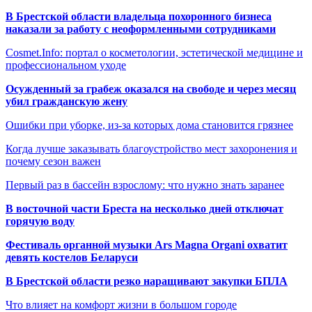
В Брестской области владельца похоронного бизнеса
наказали за работу с неоформленными сотрудниками
Cosmet.Info: портал о косметологии, эстетической медицине и
профессиональном уходе
Осужденный за грабеж оказался на свободе и через месяц
убил гражданскую жену
Ошибки при уборке, из-за которых дома становится грязнее
Когда лучше заказывать благоустройство мест захоронения и
почему сезон важен
Первый раз в бассейн взрослому: что нужно знать заранее
В восточной части Бреста на несколько дней отключат
горячую воду
Фестиваль органной музыки Ars Magna Organi охватит
девять костелов Беларуси
В Брестской области резко наращивают закупки БПЛА
Что влияет на комфорт жизни в большом городе