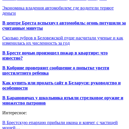
Экономика владения автомобилем: где водители теряют
деньги
В центре Бреста вспыхнул автомобиль: огонь потушили за
считанные минуты
Сколько зубров в Беловежской пуще насчитали ученые и как
изменилась их численность за год
В Бресте ночью произошел пожар в квартире: что
известно?
В Кобрине проверяют сообщение о попытке увезти
шестилетнего ребенка
Как купить или продать сайт в Беларуси: руководство и
особенности
В Барановичах у школьника изъяли стрелковое оружие и
множество патронов
Интересное:
В Брестскую епархию прибыли икона и ковчег с частицей
мощей…