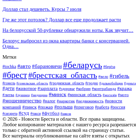
Доллар стал дешеветь. Курсы 7 июля
Где же этот потолок? Доллар все еще продолжает расти
На белорусской 50-рублевке обнаружили ноты. Как звучит…
Белорус выбросил из окна квартиры банки с консервацией.
Одна…
Метки
#беларусь
#авто
#барановичи
#tochka
#берёза
#брест
#брестская_область
#гибель
#вело
#гродненская_область
#гомель
#гомельская_область
#гродно
#дальнобойщик
#деньга
#дети
#зарплата
#животное
#кража
#кобрин
#контрабанда
#здоровье
#минск
#минская_область
#литва
#мото
#лунинец
#медицина
#могилёв
#мошенничество
#новости
#налог
#недвижимость
#наркотик
#польша
#пинск
#пожар
компаний
#приговор
#работа
#россия
#суд
#футбол
#такси
#сигарета
#школа
© 2026 - Новости Бреста и области. Все права защищены.
Любое копирование материалов с нашего ресурса разрешается
только с обратной активной ссылкой на страницу статьи.
Все материалы опубликованные на сайте взяты с открытых