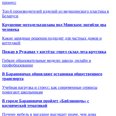
процесс
Топ-6 производителей изделий из медицинского пластика в
Беларуси
Крушение мотодельтаплана под Минском: погибли два
человека
Какие зарядные решения подходят для частных домов и
коттеджей
Пожар в Ружанах у костёла: горел склад леса-кругляка
Гибкие образовательные модели: школа, онлайн и
профобразование
В Барановичах обновляют остановки общественного
транспорта
Учебная нагрузка и стресс: как современные сервисы
помогают школьникам
В городе Барановичи пройдет «Библионочь» с
космической тематикой
Почему мебель в магазине выглядит иначе, чем дома