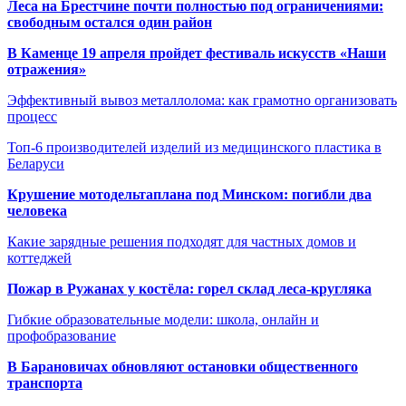
Леса на Брестчине почти полностью под ограничениями:
свободным остался один район
В Каменце 19 апреля пройдет фестиваль искусств «Наши
отражения»
Эффективный вывоз металлолома: как грамотно организовать
процесс
Топ-6 производителей изделий из медицинского пластика в
Беларуси
Крушение мотодельтаплана под Минском: погибли два
человека
Какие зарядные решения подходят для частных домов и
коттеджей
Пожар в Ружанах у костёла: горел склад леса-кругляка
Гибкие образовательные модели: школа, онлайн и
профобразование
В Барановичах обновляют остановки общественного
транспорта