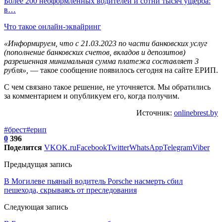
Более 200 неоформленных водителей и сотни тысяч ущерба:
в…
Что такое онлайн-эквайринг
«Информируем, что с 21.03.2023 по части банковских услуг
(пополнение банковских счетов, вкладов и депозитов)
разрешенная минимальная сумма платежа составляет 3
рубля»,
— такое сообщение появилось сегодня на сайте ЕРИП.
С чем связано такое решение, не уточняется. Мы обратились
за комментарием и опубликуем его, когда получим.
Источник:
onlinebrest.by
#брест
#ерип
0
396
Поделится
VK
OK.ru
Facebook
Twitter
WhatsApp
Telegram
Viber
Предыдущая запись
В Могилеве пьяный водитель Porsche насмерть сбил
пешехода, скрываясь от преследования
Следующая запись