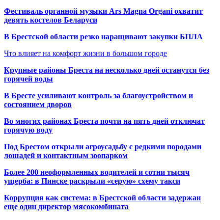
Фестиваль органной музыки Ars Magna Organi охватит
девять костелов Беларуси
В Брестской области резко наращивают закупки БПЛА
Что влияет на комфорт жизни в большом городе
Крупные районы Бреста на несколько дней останутся без
горячей воды
В Бресте усиливают контроль за благоустройством и
состоянием дворов
Во многих районах Бреста почти на пять дней отключат
горячую воду
Под Брестом открыли агроусадьбу с редкими породами
лошадей и контактным зоопарком
Более 200 неоформленных водителей и сотни тысяч
ущерба: в Пинске раскрыли «серую» схему такси
Коррупция как система: в Брестской области задержан
еще один директор мясокомбината