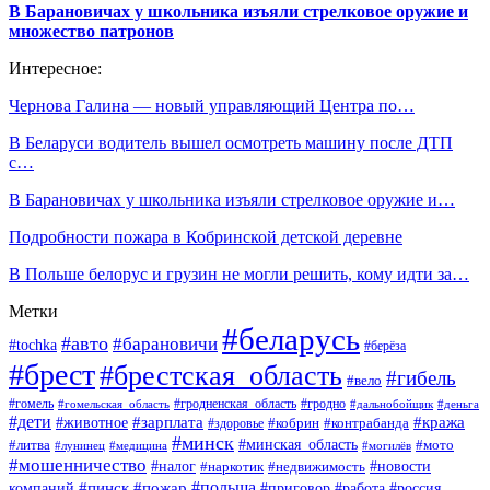
В Барановичах у школьника изъяли стрелковое оружие и
множество патронов
Интересное:
Чернова Галина — новый управляющий Центра по…
В Беларуси водитель вышел осмотреть машину после ДТП
с…
В Барановичах у школьника изъяли стрелковое оружие и…
Подробности пожара в Кобринской детской деревне
В Польше белорус и грузин не могли решить, кому идти за…
Метки
#беларусь
#авто
#барановичи
#tochka
#берёза
#брест
#брестская_область
#гибель
#вело
#гродненская_область
#гомель
#гомельская_область
#гродно
#дальнобойщик
#деньга
#дети
#зарплата
#животное
#кража
#кобрин
#контрабанда
#здоровье
#минск
#минская_область
#литва
#мото
#лунинец
#медицина
#могилёв
#мошенничество
#новости
#налог
#недвижимость
#наркотик
#польша
#пинск
#пожар
компаний
#приговор
#работа
#россия