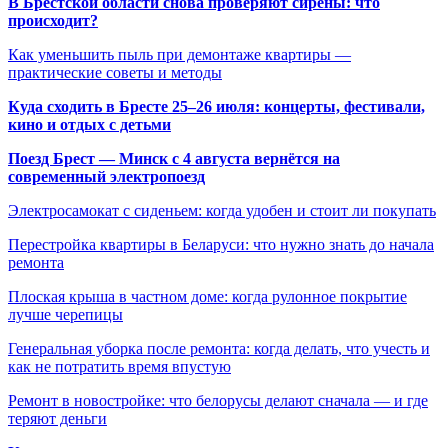
В Брестской области снова проверяют сирены: что
происходит?
Как уменьшить пыль при демонтаже квартиры —
практические советы и методы
Куда сходить в Бресте 25–26 июля: концерты, фестивали,
кино и отдых с детьми
Поезд Брест — Минск с 4 августа вернётся на
современный электропоезд
Электросамокат с сиденьем: когда удобен и стоит ли покупать
Перестройка квартиры в Беларуси: что нужно знать до начала
ремонта
Плоская крыша в частном доме: когда рулонное покрытие
лучше черепицы
Генеральная уборка после ремонта: когда делать, что учесть и
как не потратить время впустую
Ремонт в новостройке: что белорусы делают сначала — и где
теряют деньги