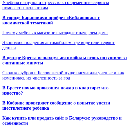
Учебная нагрузка и стресс: как современные сервисы
помогают школьникам
В городе Барановичи пройдет «Библионочь» с
космической тематикой
Почему мебель в магазине выглядит иначе, чем дома
Экономика владения автомобилем: где водители теряют
деньги
В центре Бреста вспыхнул автомобиль: огонь потушили за
считанные минуты
Сколько зубров в Беловежской пуще насчитали ученые и как
изменилась их численность за год
В Бресте ночью произошел пожар в квартире: что
известно?
В Кобрине проверяют сообщение о попытке увезти
шестилетнего ребенка
Как купить или продать сайт в Беларуси: руководство и
особенности