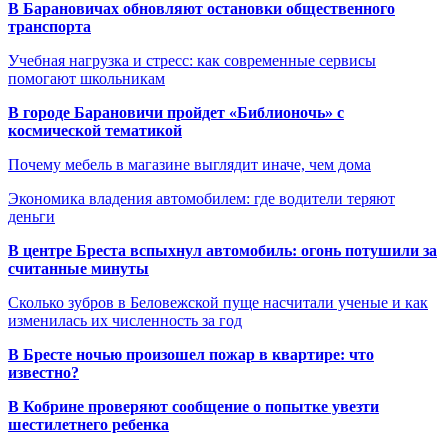
В Барановичах обновляют остановки общественного
транспорта
Учебная нагрузка и стресс: как современные сервисы
помогают школьникам
В городе Барановичи пройдет «Библионочь» с
космической тематикой
Почему мебель в магазине выглядит иначе, чем дома
Экономика владения автомобилем: где водители теряют
деньги
В центре Бреста вспыхнул автомобиль: огонь потушили за
считанные минуты
Сколько зубров в Беловежской пуще насчитали ученые и как
изменилась их численность за год
В Бресте ночью произошел пожар в квартире: что
известно?
В Кобрине проверяют сообщение о попытке увезти
шестилетнего ребенка