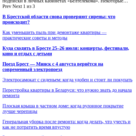
подписки в личных кабинетах «Белтелекома». Некоторые…
Prev
Next
1 из 3
В Брестской области снова проверяют сирены: что
происходит?
Как уменьшить пыль при демонтаже квартиры —
практические советы и методы
Куда сходить в Бресте 25–26 июля: концерты, фестивали,
кино и отдых с детьми
Поезд Брест — Минск с 4 августа вернётся на
современный электропоезд
Электросамокат с сиденьем: когда удобен и стоит ли покупать
Перестройка квартиры в Беларуси: что нужно знать до начала
ремонта
Плоская крыша в частном доме: когда рулонное покрытие
лучше черепицы
Генеральная уборка после ремонта: когда делать, что учесть и
как не потратить время впустую