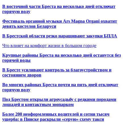
В восточной части Бреста на несколько дней отключат
горячую воду
Фестиваль органной музыки Ars Magna Organi охватит
девять костелов Беларуси
В Брестской области резко наращивают закупки БПЛА
Что влияет на комфорт жизни в большом городе
Крупные районы Бреста на несколько дней останутся без
горячей воды
В Бресте усиливают контроль за благоустройством и
состоянием дворов
Во многих районах Бреста почти на пять дней отключат
горячую воду
Под Брестом открыли агроусадьбу с редкими породами
лошадей и контактным зоопарком
Более 200 неоформленных водителей и сотни тысяч
ущерба: в Пинске раскрыли «серую» схему такси