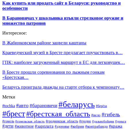
Как купить или продать сайт в Беларуси: руководство и
особенности
В Барановичах у школьника изъяли стрелковое оружие и
множество патронов
Интересное:
В Жабинковском районе зацвели каштаны
Краеведческий музей в Бресте предлагает поучаствовать в…
ГПК: наиболее загруженный маршрут в ЕС для легковушек…
В Бресте прошли соревнования по лыжным гонкам
«Брестская…
Беларусь проиграла дважды на старте отбора к чемпионату…
Метки
#беларусь
#авто
#барановичи
#tochka
#берёза
#брест
#брестская_область
#гибель
#вело
#гродненская_область
#гомель
#гомельская_область
#гродно
#дальнобойщик
#деньга
#дети
#зарплата
#животное
#кража
#кобрин
#контрабанда
#здоровье