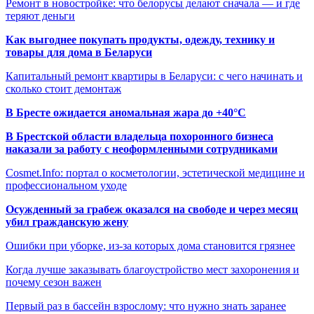
Ремонт в новостройке: что белорусы делают сначала — и где
теряют деньги
Как выгоднее покупать продукты, одежду, технику и
товары для дома в Беларуси
Капитальный ремонт квартиры в Беларуси: с чего начинать и
сколько стоит демонтаж
В Бресте ожидается аномальная жара до +40°C
В Брестской области владельца похоронного бизнеса
наказали за работу с неоформленными сотрудниками
Cosmet.Info: портал о косметологии, эстетической медицине и
профессиональном уходе
Осужденный за грабеж оказался на свободе и через месяц
убил гражданскую жену
Ошибки при уборке, из-за которых дома становится грязнее
Когда лучше заказывать благоустройство мест захоронения и
почему сезон важен
Первый раз в бассейн взрослому: что нужно знать заранее