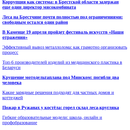
Коррупция как система: в Брестской области задержан
еще один директор мясокомбината
Леса на Брестчине почти полностью под ограничениями:
свободным остался один район
В Каменце 19 апреля пройдет фестиваль искусств «Наши
отражения»
Эффективный вывоз металлолома: как грамотно организовать
процесс
Топ-6 производителей изделий из медицинского пластика в
Беларуси
Крушение мотодельтаплана под Минском: погибли два
человека
Какие зарядные решения подходят для частных домов и
коттеджей
Пожар в Ружанах у костёла: горел склад леса-кругляка
Гибкие образовательные модели: школа, онлайн и
профобразование