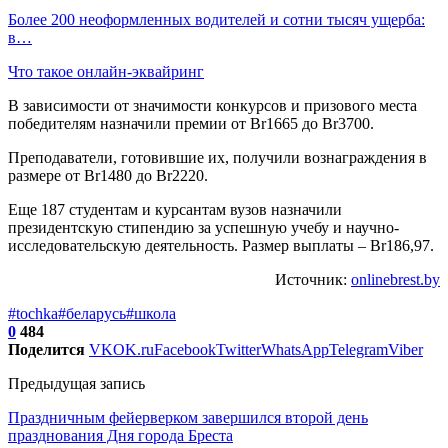
Более 200 неоформленных водителей и сотни тысяч ущерба:
в…
Что такое онлайн-эквайринг
В зависимости от значимости конкурсов и призового места
победителям назначили премии от Br1665 до Br3700.
Преподаватели, готовившие их, получили вознаграждения в
размере от Br1480 до Br2220.
Еще 187 студентам и курсантам вузов назначили
президентскую стипендию за успешную учебу и научно-
исследовательскую деятельность. Размер выплаты – Br186,97.
Источник:
onlinebrest.by
#tochka
#беларусь
#школа
0
484
Поделится
VK
OK.ru
Facebook
Twitter
WhatsApp
Telegram
Viber
Предыдущая запись
Праздничным фейерверком завершился второй день
празднования Дня города Бреста