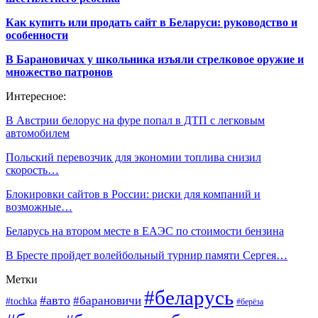
Как купить или продать сайт в Беларуси: руководство и
особенности
В Барановичах у школьника изъяли стрелковое оружие и
множество патронов
Интересное:
В Австрии белорус на фуре попал в ДТП с легковым
автомобилем
Польский перевозчик для экономии топлива снизил
скорость…
Блокировки сайтов в России: риски для компаний и
возможные…
Беларусь на втором месте в ЕАЭС по стоимости бензина
В Бресте пройдет волейбольный турнир памяти Сергея…
Метки
#беларусь
#авто
#барановичи
#tochka
#берёза