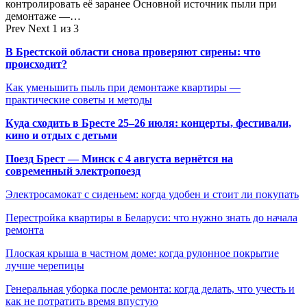
контролировать её заранее Основной источник пыли при
демонтаже —…
Prev
Next
1 из 3
В Брестской области снова проверяют сирены: что
происходит?
Как уменьшить пыль при демонтаже квартиры —
практические советы и методы
Куда сходить в Бресте 25–26 июля: концерты, фестивали,
кино и отдых с детьми
Поезд Брест — Минск с 4 августа вернётся на
современный электропоезд
Электросамокат с сиденьем: когда удобен и стоит ли покупать
Перестройка квартиры в Беларуси: что нужно знать до начала
ремонта
Плоская крыша в частном доме: когда рулонное покрытие
лучше черепицы
Генеральная уборка после ремонта: когда делать, что учесть и
как не потратить время впустую