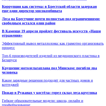
Коррупция как система: в Брестской области задержан
еще один директор мясокомбината
Леса на Брестчине почти полностью под ограничениями:
свободным остался один район
В Каменце 19 апреля пройдет фестиваль искусств «Наши
отражения»
Эффективный вывоз металлолома: как грамотно организовать
процесс
Топ-6 производителей изделий из медицинского пластика в
Беларуси
Крушение мотодельтаплана под Минском: погибли два
человека
Какие зарядные решения подходят для частных домов и
коттеджей
Пожар в Ружанах у костёла: горел склад леса-кругляка
Гибкие образовательные модели: школа, онлайн и
профобразование