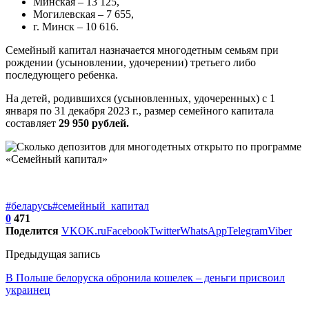
Минская – 13 125,
Могилевская – 7 655,
г. Минск – 10 616.
Семейный капитал назначается многодетным семьям при
рождении (усыновлении, удочерении) третьего либо
последующего ребенка.
На детей, родившихся (усыновленных, удочеренных) с 1
января по 31 декабря 2023 г., размер семейного капитала
составляет
29 950 рублей.
#беларусь
#семейный_капитал
0
471
Поделится
VK
OK.ru
Facebook
Twitter
WhatsApp
Telegram
Viber
Предыдущая запись
В Польше белоруска обронила кошелек – деньги присвоил
украинец