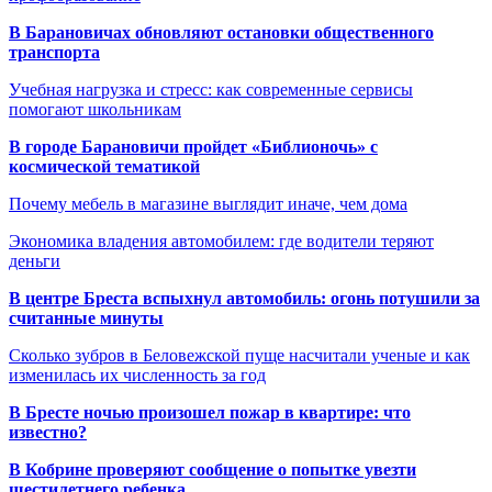
В Барановичах обновляют остановки общественного
транспорта
Учебная нагрузка и стресс: как современные сервисы
помогают школьникам
В городе Барановичи пройдет «Библионочь» с
космической тематикой
Почему мебель в магазине выглядит иначе, чем дома
Экономика владения автомобилем: где водители теряют
деньги
В центре Бреста вспыхнул автомобиль: огонь потушили за
считанные минуты
Сколько зубров в Беловежской пуще насчитали ученые и как
изменилась их численность за год
В Бресте ночью произошел пожар в квартире: что
известно?
В Кобрине проверяют сообщение о попытке увезти
шестилетнего ребенка