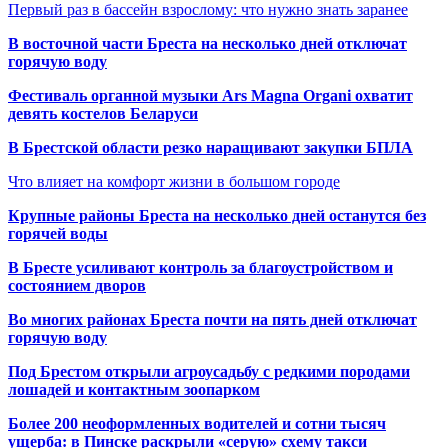
Первый раз в бассейн взрослому: что нужно знать заранее
В восточной части Бреста на несколько дней отключат
горячую воду
Фестиваль органной музыки Ars Magna Organi охватит
девять костелов Беларуси
В Брестской области резко наращивают закупки БПЛА
Что влияет на комфорт жизни в большом городе
Крупные районы Бреста на несколько дней останутся без
горячей воды
В Бресте усиливают контроль за благоустройством и
состоянием дворов
Во многих районах Бреста почти на пять дней отключат
горячую воду
Под Брестом открыли агроусадьбу с редкими породами
лошадей и контактным зоопарком
Более 200 неоформленных водителей и сотни тысяч
ущерба: в Пинске раскрыли «серую» схему такси