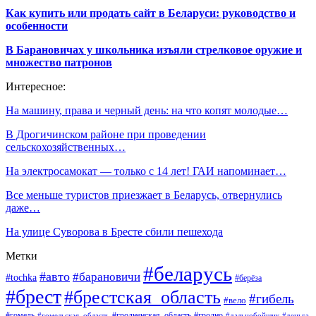
Как купить или продать сайт в Беларуси: руководство и
особенности
В Барановичах у школьника изъяли стрелковое оружие и
множество патронов
Интересное:
На машину, права и черный день: на что копят молодые…
В Дрогичинском районе при проведении
сельскохозяйственных…
На электросамокат — только с 14 лет! ГАИ напоминает…
Все меньше туристов приезжает в Беларусь, отвернулись
даже…
На улице Суворова в Бресте сбили пешехода
Метки
#беларусь
#авто
#барановичи
#tochka
#берёза
#брест
#брестская_область
#гибель
#вело
#гродненская_область
#гомель
#гомельская_область
#гродно
#дальнобойщик
#деньга