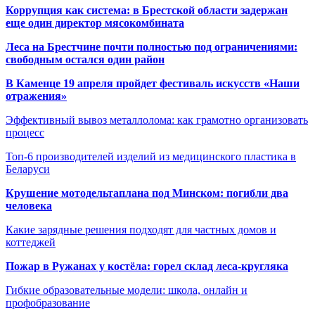
Коррупция как система: в Брестской области задержан
еще один директор мясокомбината
Леса на Брестчине почти полностью под ограничениями:
свободным остался один район
В Каменце 19 апреля пройдет фестиваль искусств «Наши
отражения»
Эффективный вывоз металлолома: как грамотно организовать
процесс
Топ-6 производителей изделий из медицинского пластика в
Беларуси
Крушение мотодельтаплана под Минском: погибли два
человека
Какие зарядные решения подходят для частных домов и
коттеджей
Пожар в Ружанах у костёла: горел склад леса-кругляка
Гибкие образовательные модели: школа, онлайн и
профобразование