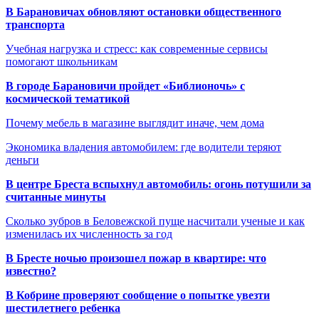
В Барановичах обновляют остановки общественного
транспорта
Учебная нагрузка и стресс: как современные сервисы
помогают школьникам
В городе Барановичи пройдет «Библионочь» с
космической тематикой
Почему мебель в магазине выглядит иначе, чем дома
Экономика владения автомобилем: где водители теряют
деньги
В центре Бреста вспыхнул автомобиль: огонь потушили за
считанные минуты
Сколько зубров в Беловежской пуще насчитали ученые и как
изменилась их численность за год
В Бресте ночью произошел пожар в квартире: что
известно?
В Кобрине проверяют сообщение о попытке увезти
шестилетнего ребенка