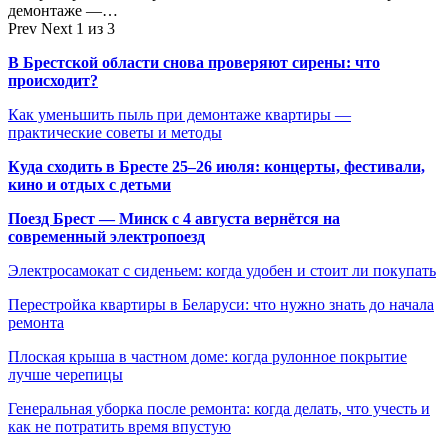
демонтаже —…
Prev
Next
1 из 3
В Брестской области снова проверяют сирены: что
происходит?
Как уменьшить пыль при демонтаже квартиры —
практические советы и методы
Куда сходить в Бресте 25–26 июля: концерты, фестивали,
кино и отдых с детьми
Поезд Брест — Минск с 4 августа вернётся на
современный электропоезд
Электросамокат с сиденьем: когда удобен и стоит ли покупать
Перестройка квартиры в Беларуси: что нужно знать до начала
ремонта
Плоская крыша в частном доме: когда рулонное покрытие
лучше черепицы
Генеральная уборка после ремонта: когда делать, что учесть и
как не потратить время впустую