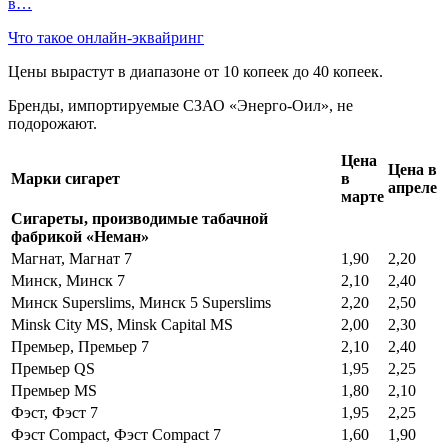
в…
Что такое онлайн-эквайринг
Цены вырастут в диапазоне от 10 копеек до 40 копеек.
Бренды, импортируемые СЗАО «Энерго-Оил», не
подорожают.
Цена
Цена в
Марки сигарет
в
апреле
марте
Сигареты, производимые табачной
фабрикой «Неман»
Магнат, Магнат 7
1,90
2,20
Минск, Минск 7
2,10
2,40
Минск Superslims, Минск 5 Superslims
2,20
2,50
Minsk City MS, Minsk Capital MS
2,00
2,30
Премьер, Премьер 7
2,10
2,40
Премьер QS
1,95
2,25
Премьер MS
1,80
2,10
Фэст, Фэст 7
1,95
2,25
Фэст Compact, Фэст Compact 7
1,60
1,90