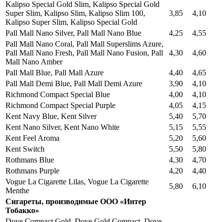
Kalipso Special Gold Slim, Kalipso Special Gold
Super Slim, Kalipso Slim, Kalipso Slim 100,
3,85
4,10
Kalipso Super Slim, Kalipso Special Gold
Pall Mall Nano Silver, Pall Mall Nano Blue
4,25
4,55
Pall Mall Nano Coral, Pall Mall Superslims Azure,
Pall Mall Nano Fresh, Pall Mall Nano Fusion, Pall
4,30
4,60
Mall Nano Amber
Pall Mall Blue, Pall Mall Azure
4,40
4,65
Pall Mall Demi Blue, Pall Mall Demi Azure
3,90
4,10
Richmond Compact Special Blue
4,00
4,10
Richmond Compact Special Purple
4,05
4,15
Kent Navy Blue, Kent Silver
5,40
5,70
Kent Nano Silver, Kent Nano White
5,15
5,55
Kent Feel Aroma
5,20
5,60
Kent Switch
5,50
5,80
Rothmans Blue
4,30
4,70
Rothmans Purple
4,20
4,40
Vogue La Cigarette Lilas, Vogue La Cigarette
5,80
6,10
Menthe
Сигареты, производимые ООО «Интер
Тобакко»
Dove Compact Gold, Dove Gold Compact, Dove