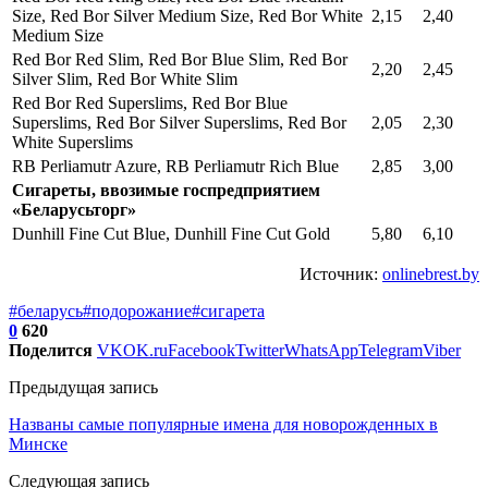
Size, Red Bor Silver Medium Size, Red Bor White
2,15
2,40
Medium Size
Red Bor Red Slim, Red Bor Blue Slim, Red Bor
2,20
2,45
Silver Slim, Red Bor White Slim
Red Bor Red Superslims, Red Bor Blue
Superslims, Red Bor Silver Superslims, Red Bor
2,05
2,30
White Superslims
RB Perliamutr Azure, RB Perliamutr Rich Blue
2,85
3,00
Сигареты, ввозимые госпредприятием
«Беларусьторг»
Dunhill Fine Cut Blue, Dunhill Fine Cut Gold
5,80
6,10
Источник:
onlinebrest.by
#беларусь
#подорожание
#сигарета
0
620
Поделится
VK
OK.ru
Facebook
Twitter
WhatsApp
Telegram
Viber
Предыдущая запись
Названы самые популярные имена для новорожденных в
Минске
Следующая запись