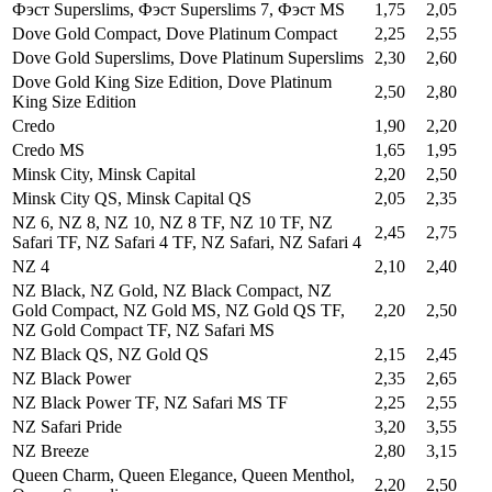
Фэст Superslims, Фэст Superslims 7, Фэст MS
1,75
2,05
Dove Gold Compact, Dove Platinum Compact
2,25
2,55
Dove Gold Superslims, Dove Platinum Superslims
2,30
2,60
Dove Gold King Size Edition, Dove Platinum
2,50
2,80
King Size Edition
Credo
1,90
2,20
Credo MS
1,65
1,95
Minsk City, Minsk Capital
2,20
2,50
Minsk City QS, Minsk Capital QS
2,05
2,35
NZ 6, NZ 8, NZ 10, NZ 8 TF, NZ 10 TF, NZ
2,45
2,75
Safari TF, NZ Safari 4 TF, NZ Safari, NZ Safari 4
NZ 4
2,10
2,40
NZ Black, NZ Gold, NZ Black Compact, NZ
Gold Compact, NZ Gold MS, NZ Gold QS TF,
2,20
2,50
NZ Gold Compact TF, NZ Safari MS
NZ Black QS, NZ Gold QS
2,15
2,45
NZ Black Power
2,35
2,65
NZ Black Power TF, NZ Safari MS TF
2,25
2,55
NZ Safari Pride
3,20
3,55
NZ Breeze
2,80
3,15
Queen Charm, Queen Elegance, Queen Menthol,
2,20
2,50