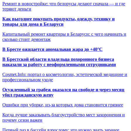
Ремонт в новостройке: что белорусы делают сначала — и где
теряют деньги
Как выгоднее покупать продукты, одежду, технику и
товары для дома в Беларуси
Капитальный ремонт квартиры в Беларуси: с чего начинать и
сколько стоит демонтаж
В Бресте ожидается аномальная жара до +40°C
В Брестской области владельца похоронного бизнеса
наказали за работу с неоформленными сотрудниками
Cosmet.Info: портал о косметологии, эстетической медицине и
профессиональном уходе
Осужденный за грабеж оказался на свободе и через месяц
убил гражданскую жену
Ошибки при уборке, из-за которых дома становится грязнее
Когда лучше заказывать благоустройство мест захоронения и
почему сезон важен
Первый раз в бассейн взрослому: что нужно знать заранее