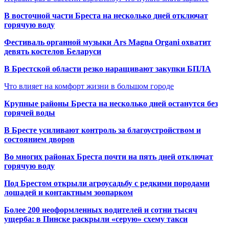
В восточной части Бреста на несколько дней отключат
горячую воду
Фестиваль органной музыки Ars Magna Organi охватит
девять костелов Беларуси
В Брестской области резко наращивают закупки БПЛА
Что влияет на комфорт жизни в большом городе
Крупные районы Бреста на несколько дней останутся без
горячей воды
В Бресте усиливают контроль за благоустройством и
состоянием дворов
Во многих районах Бреста почти на пять дней отключат
горячую воду
Под Брестом открыли агроусадьбу с редкими породами
лошадей и контактным зоопарком
Более 200 неоформленных водителей и сотни тысяч
ущерба: в Пинске раскрыли «серую» схему такси