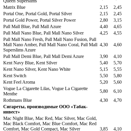
Queen Superslims
Matrix Blue
2,15
2,45
Portal One, Portal Gold, Portal Silver
2,15
2,45
Portal Gold Power, Portal Silver Power
2,80
3,15
Pall Mall Blue, Pall Mall Azure
4,40
4,65
Pall Mall Nano Blue, Pall Mall Nano Silver
4,25
4,55
Pall Mall Nano Fresh, Pall Mall Nano Fusion, Pall
Mall Nano Amber, Pall Mall Nano Coral, Pall Mall
4,30
4,60
Superslims Azure
Pall Mall Demi Blue, Pall Mall Demi Azure
3,90
4,10
Kent Navy Blue, Kent Silver
5,40
5,70
Kent Nano Silver, Kent Nano White
5,15
5,55
Kent Switch
5,50
5,80
Kent Feel Aroma
5,20
5,60
Vogue La Cigarette Lilas, Vogue La Cigarette
5,80
6,10
Menthe
Rothmans Blue
4,30
4,70
Сигареты, производимые ООО «Табак-
инвест»
Mac Night Blue, Mac Red, Mac Silver, Mac Gold,
Mac Black Comfort, Mac Blue Comfort, Mac Red
Comfort, Mac Gold Compact, Mac Silver
3,85
4,10