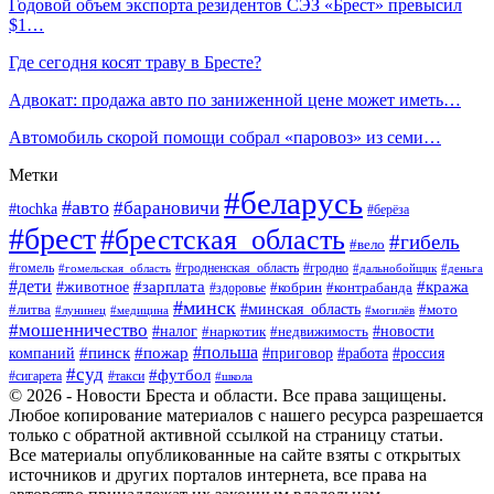
Годовой объем экспорта резидентов СЭЗ «Брест» превысил
$1…
Где сегодня косят траву в Бресте?
Адвокат: продажа авто по заниженной цене может иметь…
Автомобиль скорой помощи собрал «паровоз» из семи…
Метки
#беларусь
#авто
#барановичи
#tochka
#берёза
#брест
#брестская_область
#гибель
#вело
#гродненская_область
#гомель
#гомельская_область
#гродно
#дальнобойщик
#деньга
#дети
#зарплата
#животное
#кража
#кобрин
#контрабанда
#здоровье
#минск
#минская_область
#литва
#мото
#лунинец
#медицина
#могилёв
#мошенничество
#новости
#налог
#недвижимость
#наркотик
#польша
#пинск
#пожар
компаний
#приговор
#работа
#россия
#суд
#футбол
#такси
#сигарета
#школа
© 2026 - Новости Бреста и области. Все права защищены.
Любое копирование материалов с нашего ресурса разрешается
только с обратной активной ссылкой на страницу статьи.
Все материалы опубликованные на сайте взяты с открытых
источников и других порталов интернета, все права на