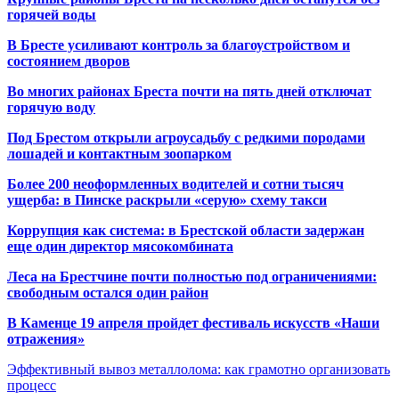
горячей воды
В Бресте усиливают контроль за благоустройством и
состоянием дворов
Во многих районах Бреста почти на пять дней отключат
горячую воду
Под Брестом открыли агроусадьбу с редкими породами
лошадей и контактным зоопарком
Более 200 неоформленных водителей и сотни тысяч
ущерба: в Пинске раскрыли «серую» схему такси
Коррупция как система: в Брестской области задержан
еще один директор мясокомбината
Леса на Брестчине почти полностью под ограничениями:
свободным остался один район
В Каменце 19 апреля пройдет фестиваль искусств «Наши
отражения»
Эффективный вывоз металлолома: как грамотно организовать
процесс