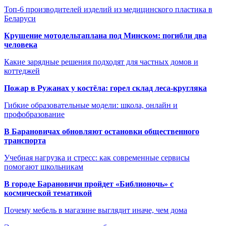
Топ-6 производителей изделий из медицинского пластика в
Беларуси
Крушение мотодельтаплана под Минском: погибли два
человека
Какие зарядные решения подходят для частных домов и
коттеджей
Пожар в Ружанах у костёла: горел склад леса-кругляка
Гибкие образовательные модели: школа, онлайн и
профобразование
В Барановичах обновляют остановки общественного
транспорта
Учебная нагрузка и стресс: как современные сервисы
помогают школьникам
В городе Барановичи пройдет «Библионочь» с
космической тематикой
Почему мебель в магазине выглядит иначе, чем дома