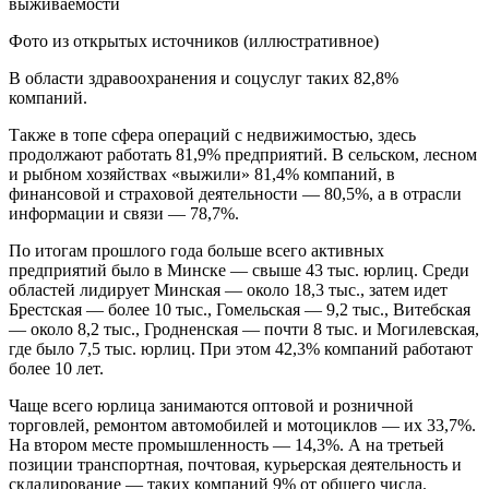
Фото из открытых источников (иллюстративное)
В области здравоохранения и соцуслуг таких 82,8%
компаний.
Также в топе сфера операций с недвижимостью, здесь
продолжают работать 81,9% предприятий. В сельском, лесном
и рыбном хозяйствах «выжили» 81,4% компаний, в
финансовой и страховой деятельности — 80,5%, а в отрасли
информации и связи — 78,7%.
По итогам прошлого года больше всего активных
предприятий было в Минске — свыше 43 тыс. юрлиц. Среди
областей лидирует Минская — около 18,3 тыс., затем идет
Брестская — более 10 тыс., Гомельская — 9,2 тыс., Витебская
— около 8,2 тыс., Гродненская — почти 8 тыс. и Могилевская,
где было 7,5 тыс. юрлиц. При этом 42,3% компаний работают
более 10 лет.
Чаще всего юрлица занимаются оптовой и розничной
торговлей, ремонтом автомобилей и мотоциклов — их 33,7%.
На втором месте промышленность — 14,3%. А на третьей
позиции транспортная, почтовая, курьерская деятельность и
складирование — таких компаний 9% от общего числа.