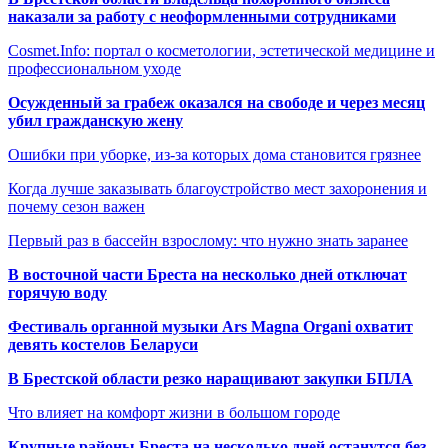
наказали за работу с неоформленными сотрудниками
Cosmet.Info: портал о косметологии, эстетической медицине и
профессиональном уходе
Осужденный за грабеж оказался на свободе и через месяц
убил гражданскую жену
Ошибки при уборке, из-за которых дома становится грязнее
Когда лучше заказывать благоустройство мест захоронения и
почему сезон важен
Первый раз в бассейн взрослому: что нужно знать заранее
В восточной части Бреста на несколько дней отключат
горячую воду
Фестиваль органной музыки Ars Magna Organi охватит
девять костелов Беларуси
В Брестской области резко наращивают закупки БПЛА
Что влияет на комфорт жизни в большом городе
Крупные районы Бреста на несколько дней останутся без