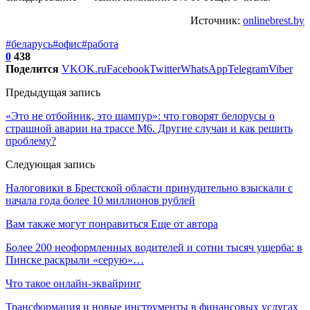
Источник:
onlinebrest.by
#беларусь
#офис
#работа
0
438
Поделится
VK
OK.ru
Facebook
Twitter
WhatsApp
Telegram
Viber
Предыдущая запись
«Это не отбойник, это шампур»: что говорят белорусы о
страшной аварии на трассе М6. Другие случаи и как решить
проблему?
Следующая запись
Налоговики в Брестской области принудительно взыскали с
начала года более 10 миллионов рублей
Вам также могут понравиться
Еще от автора
Более 200 неоформленных водителей и сотни тысяч ущерба: в
Пинске раскрыли «серую»…
Что такое онлайн-эквайринг
Трансформация и новые инструменты в финансовых услугах