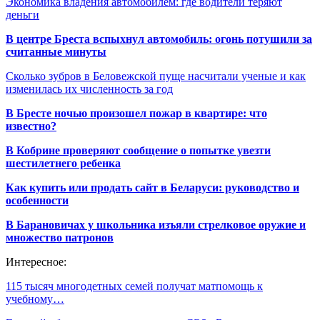
Экономика владения автомобилем: где водители теряют
деньги
В центре Бреста вспыхнул автомобиль: огонь потушили за
считанные минуты
Сколько зубров в Беловежской пуще насчитали ученые и как
изменилась их численность за год
В Бресте ночью произошел пожар в квартире: что
известно?
В Кобрине проверяют сообщение о попытке увезти
шестилетнего ребенка
Как купить или продать сайт в Беларуси: руководство и
особенности
В Барановичах у школьника изъяли стрелковое оружие и
множество патронов
Интересное:
115 тысяч многодетных семей получат матпомощь к
учебному…