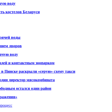
чую воду
ть костелов Беларуси
орячей воды
янием дворов
рячую воду
адей и контактным зоопарком
 в Пинске раскрыли «серую» схему такси
 один директор мясокомбината
ободным остался один район
тражения»
процесс