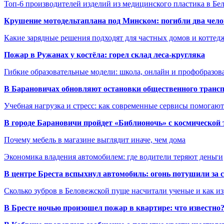
Топ-6 производителей изделий из медицинского пластика в Бе
Крушение мотодельтаплана под Минском: погибли два чело
Какие зарядные решения подходят для частных домов и коттед
Пожар в Ружанах у костёла: горел склад леса-кругляка
Гибкие образовательные модели: школа, онлайн и профобразов
В Барановичах обновляют остановки общественного транс
Учебная нагрузка и стресс: как современные сервисы помогаю
В городе Барановичи пройдет «Библионочь» с космической
Почему мебель в магазине выглядит иначе, чем дома
Экономика владения автомобилем: где водители теряют деньги
В центре Бреста вспыхнул автомобиль: огонь потушили за
Сколько зубров в Беловежской пуще насчитали ученые и как из
В Бресте ночью произошел пожар в квартире: что известно