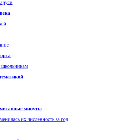
ларуси
века
жей
ание
порта
т школьникам
 тематикой
 считанные минуты
менилась их численность за год
?