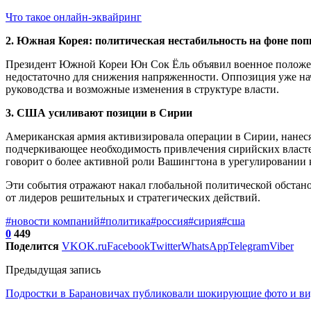
Что такое онлайн-эквайринг
2. Южная Корея: политическая нестабильность на фоне по
Президент Южной Кореи Юн Сок Ёль объявил военное положение
недостаточно для снижения напряженности. Оппозиция уже нач
руководства и возможные изменения в структуре власти.
3. США усиливают позиции в Сирии
Американская армия активизировала операции в Сирии, нанес
подчеркивающее необходимость привлечения сирийских властей
говорит о более активной роли Вашингтона в урегулировании 
Эти события отражают накал глобальной политической обстано
от лидеров решительных и стратегических действий.
#новости компаний
#политика
#россия
#сирия
#сша
0
449
Поделится
VK
OK.ru
Facebook
Twitter
WhatsApp
Telegram
Viber
Предыдущая запись
Подростки в Барановичах публиковали шокирующие фото и вид