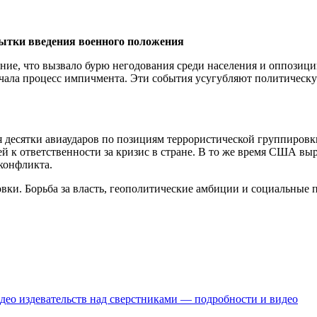
пытки введения военного положения
, что вызвало бурю негодования среди населения и оппозиции.
ала процесс импичмента. Эти события усугубляют политическую
я десятки авиаударов по позициям террористической группиро
 к ответственности за кризис в стране. В то же время США вы
конфликта.
вки. Борьба за власть, геополитические амбиции и социальные
ео издевательств над сверстниками — подробности и видео