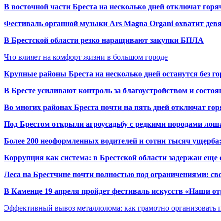
В восточной части Бреста на несколько дней отключат горя
Фестиваль органной музыки Ars Magna Organi охватит девя
В Брестской области резко наращивают закупки БПЛА
Что влияет на комфорт жизни в большом городе
Крупные районы Бреста на несколько дней останутся без г
В Бресте усиливают контроль за благоустройством и состо
Во многих районах Бреста почти на пять дней отключат го
Под Брестом открыли агроусадьбу с редкими породами лош
Более 200 неоформленных водителей и сотни тысяч ущерба:
Коррупция как система: в Брестской области задержан еще
Леса на Брестчине почти полностью под ограничениями: св
В Каменце 19 апреля пройдет фестиваль искусств «Наши о
Эффективный вывоз металлолома: как грамотно организовать 