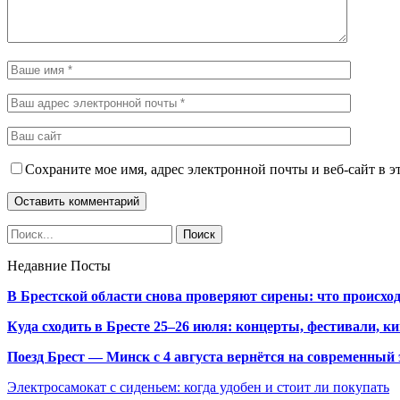
Сохраните мое имя, адрес электронной почты и веб-сайт в э
Недавние Посты
В Брестской области снова проверяют сирены: что происхо
Куда сходить в Бресте 25–26 июля: концерты, фестивали, ки
Поезд Брест — Минск с 4 августа вернётся на современный 
Электросамокат с сиденьем: когда удобен и стоит ли покупать