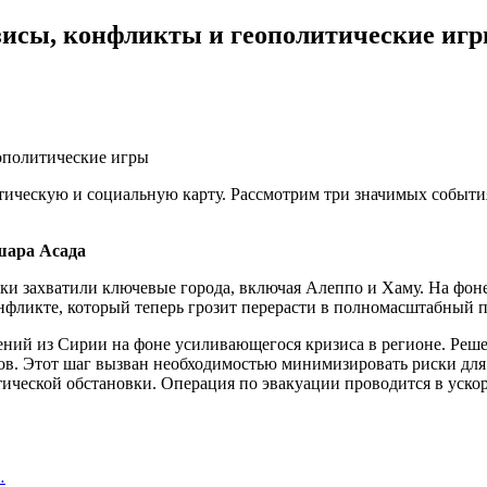
зисы, конфликты и геополитические иг
тическую и социальную карту. Рассмотрим три значимых событ
шара Асада
ки захватили ключевые города, включая Алеппо и Хаму. На фоне
нфликте, который теперь грозит перерасти в полномасштабный 
ений из Сирии на фоне усиливающегося кризиса в регионе. Реш
ов. Этот шаг вызван необходимостью минимизировать риски для
ической обстановки. Операция по эвакуации проводится в уско
…