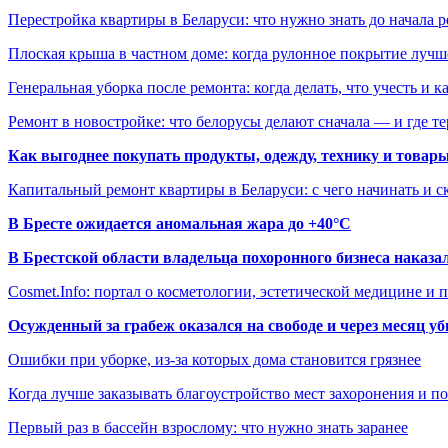
Перестройка квартиры в Беларуси: что нужно знать до начала 
Плоская крыша в частном доме: когда рулонное покрытие луч
Генеральная уборка после ремонта: когда делать, что учесть и 
Ремонт в новостройке: что белорусы делают сначала — и где т
Как выгоднее покупать продукты, одежду, технику и товары
Капитальный ремонт квартиры в Беларуси: с чего начинать и с
В Бресте ожидается аномальная жара до +40°C
В Брестской области владельца похоронного бизнеса наказ
Cosmet.Info: портал о косметологии, эстетической медицине и
Осужденный за грабеж оказался на свободе и через месяц у
Ошибки при уборке, из-за которых дома становится грязнее
Когда лучше заказывать благоустройство мест захоронения и п
Первый раз в бассейн взрослому: что нужно знать заранее