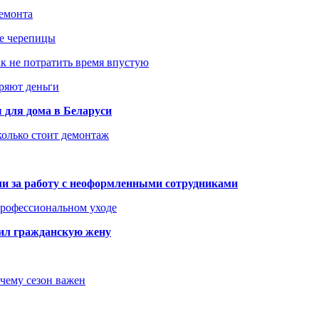
ремонта
ше черепицы
как не потратить время впустую
еряют деньги
 для дома в Беларуси
колько стоит демонтаж
али за работу с неоформленными сотрудниками
 профессиональном уходе
бил гражданскую жену
очему сезон важен