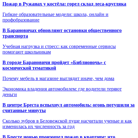
Пожар в Ружанах у костёла: горел склад леса-кругляка
Гибкие образовательные модели: школа, онлайн и
профобразование
В Барановичах обновляют остановки общественного
транспорта
Учебная нагрузка и стресс: как современные сервисы
помогают школьникам
В городе Барановичи пройдет «Библионочь» с
космической тематикой
Почему мебель в магазине выглядит иначе, чем дома
Экономика владения автомобилем: где водители теряют
деньги
В центре Бреста вспыхнул автомобиль: огонь потушили за
считанные минуты
Сколько зубров в Беловежской пуще насчитали ученые и как
изменилась их численность за год
В Бресте ночью произошел пожар в квартире: что