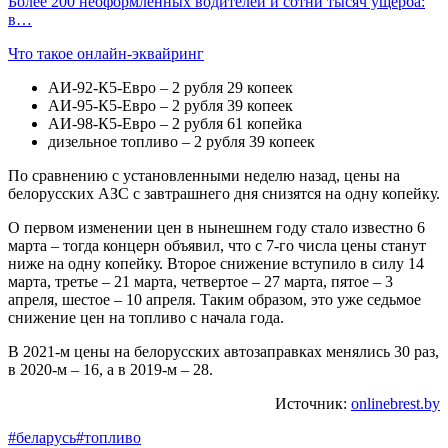
Более 200 неоформленных водителей и сотни тысяч ущерба:
в…
Что такое онлайн-эквайринг
АИ-92-К5-Евро – 2 рубля 29 копеек
АИ-95-К5-Евро – 2 рубля 39 копеек
АИ-98-К5-Евро – 2 рубля 61 копейка
дизельное топливо – 2 рубля 39 копеек
По сравнению с установленными неделю назад, цены на
белорусских АЗС с завтрашнего дня снизятся на одну копейку.
О первом изменении цен в нынешнем году стало известно 6
марта – тогда концерн объявил, что с 7-го числа цены станут
ниже на одну копейку. Второе снижение вступило в силу 14
марта, третье – 21 марта, четвертое – 27 марта, пятое – 3
апреля, шестое – 10 апреля. Таким образом, это уже седьмое
снижение цен на топливо с начала года.
В 2021-м цены на белорусских автозаправках менялись 30 раз,
в 2020-м – 16, а в 2019-м – 28.
Источник:
onlinebrest.by
#беларусь
#топливо