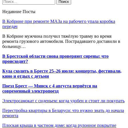
Недавние Посты
В Кобрине при ремонте МАЗа на рабочего упала коробка
передач
В Кобрине мужчина получил тяжёлую травму во время
ремонта грузового автомобиля. Пострадавшего доставили в
больницу…
В Брестской области снова проверяют сирены: что
происходит?
Куда сходить в Бресте 25–26 июля: концерты, фестивали,
кино и отдых с детьми
Поезд Брест — Минск с 4 августа вернётся на
современный электропоезд
Электросамокат с сиденьем: когда удобен и стоит ли покупать
Перестройка квартиры в Беларуси: что нужно знать до начала
ремонта
Плоская крыша в частном доме: когда рулонное покрытие