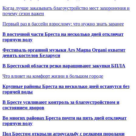
Когда лучше заказывать благоустройство мест захоронения и
почему сезон важен
Первый раз в бассейн взрослому: что нужно знать заранее
В восточной части Бреста на несколько дней отключат
горячую воду
Фестиваль органной музыки Ars Magna Organi охватит
девять костелов Беларуси
В Брестской области резко наращивают закупки БПЛА
Что влияет на комфорт жизни в большом городе
Крупные районы Бреста на несколько дней останутся без
горячей воды
В Бресте усиливают контроль за благоустройством и
состоянием дворов
Во многих районах Бреста почти на пять дней отключат
горячую воду
Под Брестом открыли агроусадьбу с редкими породами