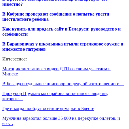
известно?
В Кобрине проверяют сообщение о попытке увезти
шестилетнего ребенка
Как купить или продать сайт в Беларуси: руководство и
особенности
В Барановичах у школьника изъяли стрелковое оружие и
множество патронов
Интересное:
Мотоциклист записал видео ДТП со своим участием в
Минске
В Беларуси суд вынес приговор по делу об изготовлении и…
Прокурор Пружанского района встретился с людьми,
которые…
Где и когда пройдут осенние ярмарки в Бресте
Мужчина заработал больше 35 000 на перекупке билетов, и
его…