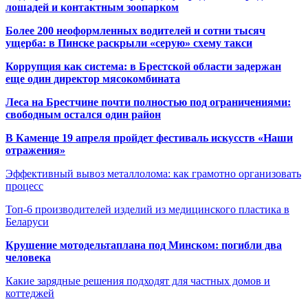
лошадей и контактным зоопарком
Более 200 неоформленных водителей и сотни тысяч
ущерба: в Пинске раскрыли «серую» схему такси
Коррупция как система: в Брестской области задержан
еще один директор мясокомбината
Леса на Брестчине почти полностью под ограничениями:
свободным остался один район
В Каменце 19 апреля пройдет фестиваль искусств «Наши
отражения»
Эффективный вывоз металлолома: как грамотно организовать
процесс
Топ-6 производителей изделий из медицинского пластика в
Беларуси
Крушение мотодельтаплана под Минском: погибли два
человека
Какие зарядные решения подходят для частных домов и
коттеджей