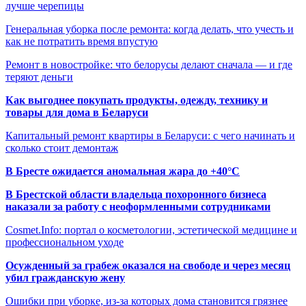
лучше черепицы
Генеральная уборка после ремонта: когда делать, что учесть и
как не потратить время впустую
Ремонт в новостройке: что белорусы делают сначала — и где
теряют деньги
Как выгоднее покупать продукты, одежду, технику и
товары для дома в Беларуси
Капитальный ремонт квартиры в Беларуси: с чего начинать и
сколько стоит демонтаж
В Бресте ожидается аномальная жара до +40°C
В Брестской области владельца похоронного бизнеса
наказали за работу с неоформленными сотрудниками
Cosmet.Info: портал о косметологии, эстетической медицине и
профессиональном уходе
Осужденный за грабеж оказался на свободе и через месяц
убил гражданскую жену
Ошибки при уборке, из-за которых дома становится грязнее