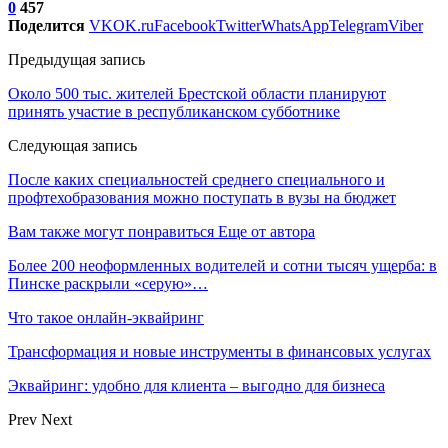
0
457
Поделится
VK
OK.ru
Facebook
Twitter
WhatsApp
Telegram
Viber
Предыдущая запись
Около 500 тыс. жителей Брестской области планируют
принять участие в республиканском субботнике
Следующая запись
После каких специальностей среднего специального и
профтехобразования можно поступать в вузы на бюджет
Вам также могут понравиться
Еще от автора
Более 200 неоформленных водителей и сотни тысяч ущерба: в
Пинске раскрыли «серую»…
Что такое онлайн-эквайринг
Трансформация и новые инструменты в финансовых услугах
Эквайринг: удобно для клиента – выгодно для бизнеса
Prev
Next