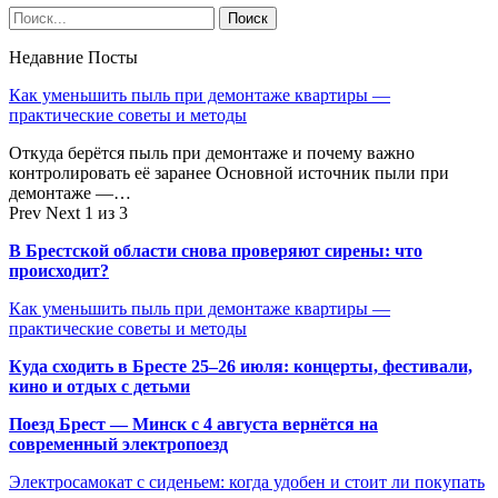
Недавние Посты
Как уменьшить пыль при демонтаже квартиры —
практические советы и методы
Откуда берётся пыль при демонтаже и почему важно
контролировать её заранее Основной источник пыли при
демонтаже —…
Prev
Next
1 из 3
В Брестской области снова проверяют сирены: что
происходит?
Как уменьшить пыль при демонтаже квартиры —
практические советы и методы
Куда сходить в Бресте 25–26 июля: концерты, фестивали,
кино и отдых с детьми
Поезд Брест — Минск с 4 августа вернётся на
современный электропоезд
Электросамокат с сиденьем: когда удобен и стоит ли покупать