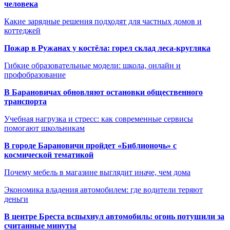
человека
Какие зарядные решения подходят для частных домов и
коттеджей
Пожар в Ружанах у костёла: горел склад леса-кругляка
Гибкие образовательные модели: школа, онлайн и
профобразование
В Барановичах обновляют остановки общественного
транспорта
Учебная нагрузка и стресс: как современные сервисы
помогают школьникам
В городе Барановичи пройдет «Библионочь» с
космической тематикой
Почему мебель в магазине выглядит иначе, чем дома
Экономика владения автомобилем: где водители теряют
деньги
В центре Бреста вспыхнул автомобиль: огонь потушили за
считанные минуты