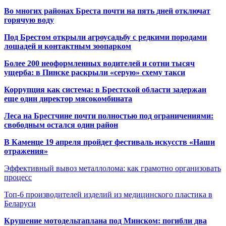
Во многих районах Бреста почти на пять дней отключат
горячую воду
Под Брестом открыли агроусадьбу с редкими породами
лошадей и контактным зоопарком
Более 200 неоформленных водителей и сотни тысяч
ущерба: в Пинске раскрыли «серую» схему такси
Коррупция как система: в Брестской области задержан
еще один директор мясокомбината
Леса на Брестчине почти полностью под ограничениями:
свободным остался один район
В Каменце 19 апреля пройдет фестиваль искусств «Наши
отражения»
Эффективный вывоз металлолома: как грамотно организовать
процесс
Топ-6 производителей изделий из медицинского пластика в
Беларуси
Крушение мотодельтаплана под Минском: погибли два