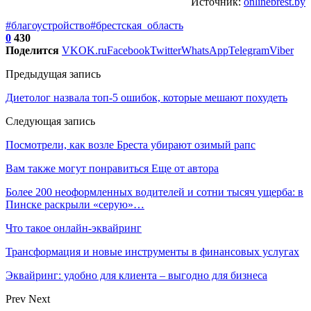
Источник:
onlinebrest.by
#благоустройство
#брестская_область
0
430
Поделится
VK
OK.ru
Facebook
Twitter
WhatsApp
Telegram
Viber
Предыдущая запись
Диетолог назвала топ-5 ошибок, которые мешают похудеть
Следующая запись
Посмотрели, как возле Бреста убирают озимый рапс
Вам также могут понравиться
Еще от автора
Более 200 неоформленных водителей и сотни тысяч ущерба: в
Пинске раскрыли «серую»…
Что такое онлайн-эквайринг
Трансформация и новые инструменты в финансовых услугах
Эквайринг: удобно для клиента – выгодно для бизнеса
Prev
Next