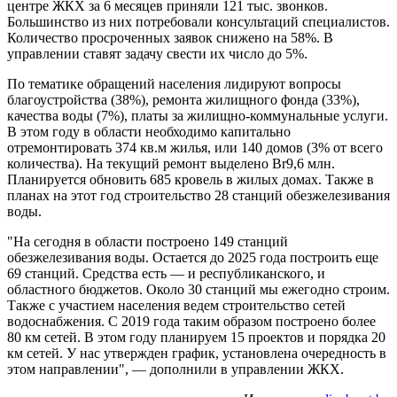
центре ЖКХ за 6 месяцев приняли 121 тыс. звонков.
Большинство из них потребовали консультаций специалистов.
Количество просроченных заявок снижено на 58%. В
управлении ставят задачу свести их число до 5%.
По тематике обращений населения лидируют вопросы
благоустройства (38%), ремонта жилищного фонда (33%),
качества воды (7%), платы за жилищно-коммунальные услуги.
В этом году в области необходимо капитально
отремонтировать 374 кв.м жилья, или 140 домов (3% от всего
количества). На текущий ремонт выделено Br9,6 млн.
Планируется обновить 685 кровель в жилых домах. Также в
планах на этот год строительство 28 станций обезжелезивания
воды.
"На сегодня в области построено 149 станций
обезжелезивания воды. Остается до 2025 года построить еще
69 станций. Средства есть — и республиканского, и
областного бюджетов. Около 30 станций мы ежегодно строим.
Также с участием населения ведем строительство сетей
водоснабжения. С 2019 года таким образом построено более
80 км сетей. В этом году планируем 15 проектов и порядка 20
км сетей. У нас утвержден график, установлена очередность в
этом направлении", — дополнили в управлении ЖКХ.