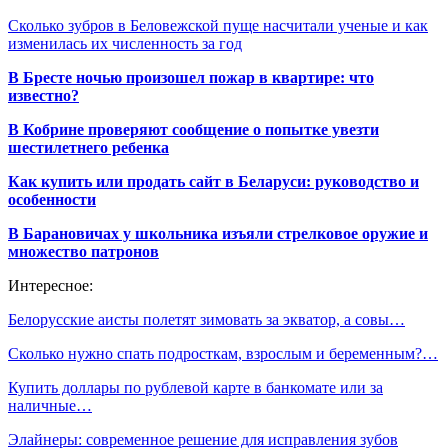
Сколько зубров в Беловежской пуще насчитали ученые и как
изменилась их численность за год
В Бресте ночью произошел пожар в квартире: что
известно?
В Кобрине проверяют сообщение о попытке увезти
шестилетнего ребенка
Как купить или продать сайт в Беларуси: руководство и
особенности
В Барановичах у школьника изъяли стрелковое оружие и
множество патронов
Интересное:
Белорусские аисты полетят зимовать за экватор, а совы…
Сколько нужно спать подросткам, взрослым и беременным?…
Купить доллары по рублевой карте в банкомате или за
наличные…
Элайнеры: современное решение для исправления зубов