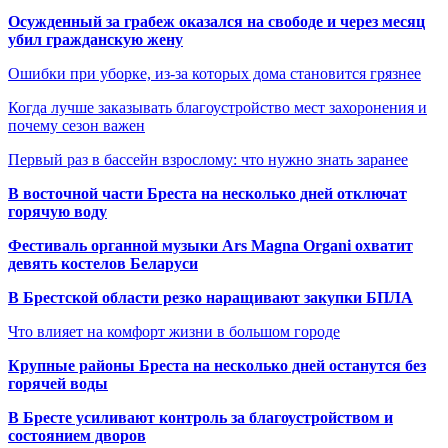
Осужденный за грабеж оказался на свободе и через месяц
убил гражданскую жену
Ошибки при уборке, из-за которых дома становится грязнее
Когда лучше заказывать благоустройство мест захоронения и
почему сезон важен
Первый раз в бассейн взрослому: что нужно знать заранее
В восточной части Бреста на несколько дней отключат
горячую воду
Фестиваль органной музыки Ars Magna Organi охватит
девять костелов Беларуси
В Брестской области резко наращивают закупки БПЛА
Что влияет на комфорт жизни в большом городе
Крупные районы Бреста на несколько дней останутся без
горячей воды
В Бресте усиливают контроль за благоустройством и
состоянием дворов