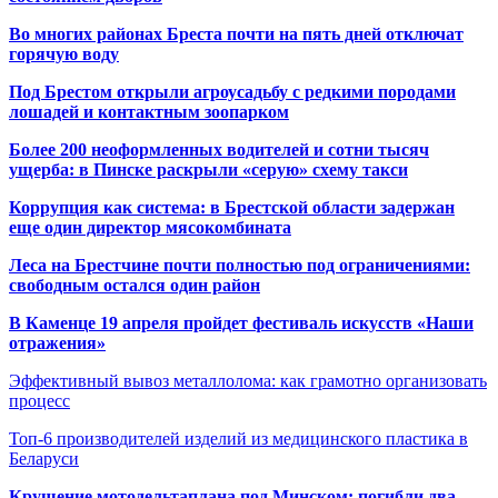
Во многих районах Бреста почти на пять дней отключат
горячую воду
Под Брестом открыли агроусадьбу с редкими породами
лошадей и контактным зоопарком
Более 200 неоформленных водителей и сотни тысяч
ущерба: в Пинске раскрыли «серую» схему такси
Коррупция как система: в Брестской области задержан
еще один директор мясокомбината
Леса на Брестчине почти полностью под ограничениями:
свободным остался один район
В Каменце 19 апреля пройдет фестиваль искусств «Наши
отражения»
Эффективный вывоз металлолома: как грамотно организовать
процесс
Топ-6 производителей изделий из медицинского пластика в
Беларуси
Крушение мотодельтаплана под Минском: погибли два