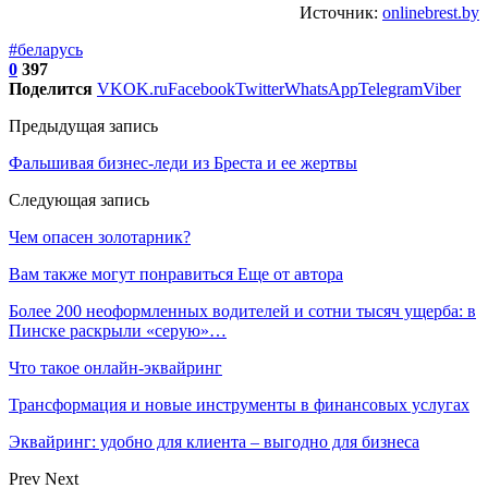
Источник:
onlinebrest.by
#беларусь
0
397
Поделится
VK
OK.ru
Facebook
Twitter
WhatsApp
Telegram
Viber
Предыдущая запись
Фальшивая бизнес-леди из Бреста и ее жертвы
Следующая запись
Чем опасен золотарник?
Вам также могут понравиться
Еще от автора
Более 200 неоформленных водителей и сотни тысяч ущерба: в
Пинске раскрыли «серую»…
Что такое онлайн-эквайринг
Трансформация и новые инструменты в финансовых услугах
Эквайринг: удобно для клиента – выгодно для бизнеса
Prev
Next