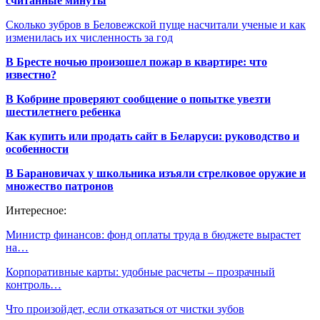
считанные минуты
Сколько зубров в Беловежской пуще насчитали ученые и как
изменилась их численность за год
В Бресте ночью произошел пожар в квартире: что
известно?
В Кобрине проверяют сообщение о попытке увезти
шестилетнего ребенка
Как купить или продать сайт в Беларуси: руководство и
особенности
В Барановичах у школьника изъяли стрелковое оружие и
множество патронов
Интересное:
Министр финансов: фонд оплаты труда в бюджете вырастет
на…
Корпоративные карты: удобные расчеты – прозрачный
контроль…
Что произойдет, если отказаться от чистки зубов