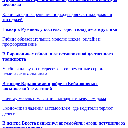
человека
Какие зарядные решения подходят для частных домов и
коттеджей
Пожар в Ружанах у костёла: горел склад леса-кругляка
Гибкие образовательные модели: школа, онлайн и
профобразование
В Барановичах обновляют остановки общественного
транспорта
Учебная нагрузка и стресс: как современные сервисы
помогают школьникам
В городе Барановичи пройдет «Библионочь» с
космической тематикой
Почему мебель в магазине выглядит иначе, чем дома
Экономика владения автомобилем: где водители теряют
деньги
В центре Бреста вспыхнул автомобиль: огонь потушили за