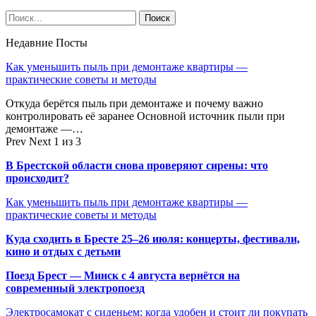
Недавние Посты
Как уменьшить пыль при демонтаже квартиры —
практические советы и методы
Откуда берётся пыль при демонтаже и почему важно
контролировать её заранее Основной источник пыли при
демонтаже —…
Prev
Next
1 из 3
В Брестской области снова проверяют сирены: что
происходит?
Как уменьшить пыль при демонтаже квартиры —
практические советы и методы
Куда сходить в Бресте 25–26 июля: концерты, фестивали,
кино и отдых с детьми
Поезд Брест — Минск с 4 августа вернётся на
современный электропоезд
Электросамокат с сиденьем: когда удобен и стоит ли покупать