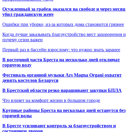
Осужденный за грабеж оказался на свободе и через месяц
убил гражданскую жену
Ошибки при уборке, из-за которых дома становится грязнее
Когда лучше заказывать благоустройство мест захоронения и
почему сезон важен
Первый раз в бассейн взрослому: что нужно знать заранее
В восточной части Бреста на несколько дней отключат
горячую воду
Фестиваль органной музыки Ars Magna Organi охватит
девять костелов Беларуси
В Брестской области резко наращивают закупки БПЛА
Что влияет на комфорт жизни в большом городе
Крупные районы Бреста на несколько дней останутся без
горячей воды
В Бресте усиливают контроль за благоустройством и
состоянием дворов