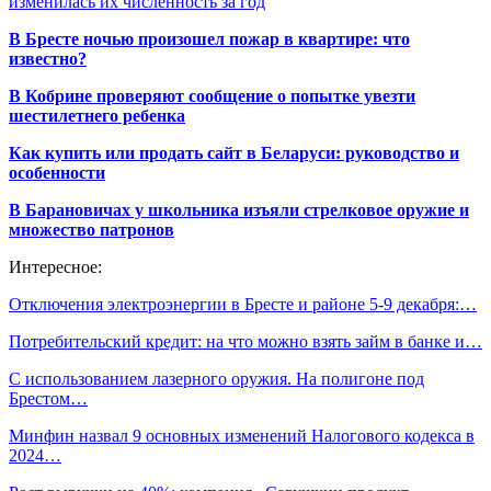
изменилась их численность за год
В Бресте ночью произошел пожар в квартире: что
известно?
В Кобрине проверяют сообщение о попытке увезти
шестилетнего ребенка
Как купить или продать сайт в Беларуси: руководство и
особенности
В Барановичах у школьника изъяли стрелковое оружие и
множество патронов
Интересное:
Отключения электроэнергии в Бресте и районе 5-9 декабря:…
Потребительский кредит: на что можно взять займ в банке и…
С использованием лазерного оружия. На полигоне под
Брестом…
Минфин назвал 9 основных изменений Налогового кодекса в
2024…