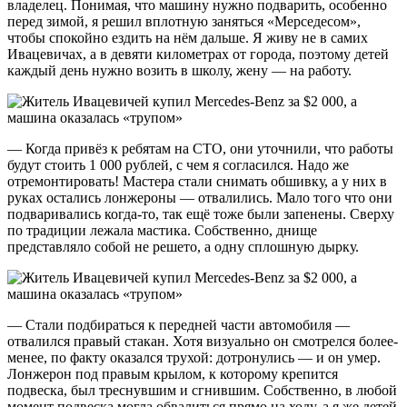
владелец. Понимая, что машину нужно подварить, особенно
перед зимой, я решил вплотную заняться «Мерседесом»,
чтобы спокойно ездить на нём дальше. Я живу не в самих
Ивацевичах, а в девяти километрах от города, поэтому детей
каждый день нужно возить в школу, жену — на работу.
— Когда привёз к ребятам на СТО, они уточнили, что работы
будут стоить 1 000 рублей, с чем я согласился. Надо же
отремонтировать! Мастера стали снимать обшивку, а у них в
руках остались лонжероны — отвалились. Мало того что они
подваривались когда-то, так ещё тоже были запенены. Сверху
по традиции лежала мастика. Собственно, днище
представляло собой не решето, а одну сплошную дырку.
— Стали подбираться к передней части автомобиля —
отвалился правый стакан. Хотя визуально он смотрелся более-
менее, по факту оказался трухой: дотронулись — и он умер.
Лонжерон под правым крылом, к которому крепится
подвеска, был треснувшим и сгнившим. Собственно, в любой
момент подвеска могла обвалиться прямо на ходу, а я же детей