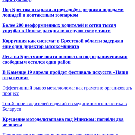
Под Брестом открыли агроусадьбу с редкими породами
лошадей и контактным зоопарком
Более 200 неоформленных водителей и сотни тысяч
ущерба: в Пинске раскрыли «серую» схему такси
Коррупция как система: в Брестской области задержан
еще один директор мясокомбината
Леса на Брестчине почти полностью под ограничениями:
свободным остался один район
В Каменце 19 апреля пройдет фестиваль искусств «Наши
отражения»
Эффективный вывоз металлолома: как грамотно организовать
процесс
Топ-6 производителей изделий из медицинского пластика в
Беларуси
Крушение мотодельтаплана под Минском: погибли два
человека
Какие зарядные решения подходят для частных домов и