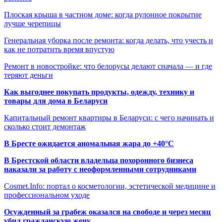
Плоская крыша в частном доме: когда рулонное покрытие
лучше черепицы
Генеральная уборка после ремонта: когда делать, что учесть и
как не потратить время впустую
Ремонт в новостройке: что белорусы делают сначала — и где
теряют деньги
Как выгоднее покупать продукты, одежду, технику и
товары для дома в Беларуси
Капитальный ремонт квартиры в Беларуси: с чего начинать и
сколько стоит демонтаж
В Бресте ожидается аномальная жара до +40°C
В Брестской области владельца похоронного бизнеса
наказали за работу с неоформленными сотрудниками
Cosmet.Info: портал о косметологии, эстетической медицине и
профессиональном уходе
Осужденный за грабеж оказался на свободе и через месяц
убил гражданскую жену