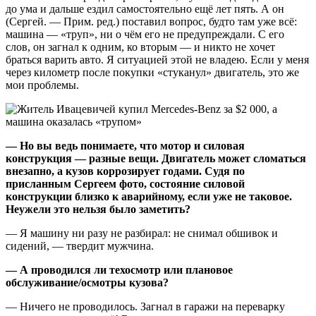
до ума и дальше ездил самостоятельно ещё лет пять. А он
(Сергей. — Прим. ред.) поставил вопрос, будто там уже всё:
машина — «труп», ни о чём его не предупреждали. С его
слов, он загнал к одним, ко вторым — и никто не хочет
браться варить авто. Я ситуацией этой не владею. Если у меня
через километр после покупки «стуканул» двигатель, это же
мои проблемы.
— Но вы ведь понимаете, что мотор и силовая
конструкция — разные вещи. Двигатель может сломаться
внезапно, а кузов коррозирует годами. Судя по
присланным Сергеем фото, состояние силовой
конструкции близко к аварийному, если уже не таковое.
Неужели это нельзя было заметить?
— Я машину ни разу не разбирал: не снимал обшивок и
сидений, — твердит мужчина.
— А проводился ли техосмотр или плановое
обслуживание/осмотры кузова?
— Ничего не проводилось. Загнал в гаражи на переварку