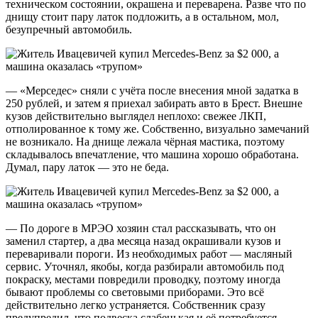
техническом состоянии, окрашена и переварена. Разве что по
днищу стоит пару латок подложить, а в остальном, мол,
безупречный автомобиль.
— «Мерседес» сняли с учёта после внесения мной задатка в
250 рублей, и затем я приехал забирать авто в Брест. Внешне
кузов действительно выглядел неплохо: свежее ЛКП,
отполированное к тому же. Собственно, визуально замечаний
не возникало. На днище лежала чёрная мастика, поэтому
складывалось впечатление, что машина хорошо обработана.
Думал, пару латок — это не беда.
— По дороге в МРЭО хозяин стал рассказывать, что он
заменил стартер, а два месяца назад окрашивали кузов и
переваривали пороги. Из необходимых работ — масляный
сервис. Уточнял, якобы, когда разбирали автомобиль под
покраску, местами повредили проводку, поэтому иногда
бывают проблемы со световыми приборами. Это всё
действительно легко устраняется. Собственник сразу
предупредил, что подвеска слабенькая и её потребуется