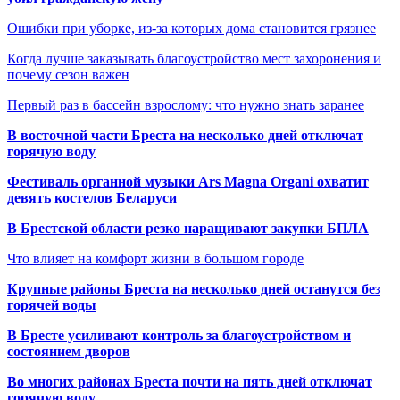
Ошибки при уборке, из-за которых дома становится грязнее
Когда лучше заказывать благоустройство мест захоронения и
почему сезон важен
Первый раз в бассейн взрослому: что нужно знать заранее
В восточной части Бреста на несколько дней отключат
горячую воду
Фестиваль органной музыки Ars Magna Organi охватит
девять костелов Беларуси
В Брестской области резко наращивают закупки БПЛА
Что влияет на комфорт жизни в большом городе
Крупные районы Бреста на несколько дней останутся без
горячей воды
В Бресте усиливают контроль за благоустройством и
состоянием дворов
Во многих районах Бреста почти на пять дней отключат
горячую воду