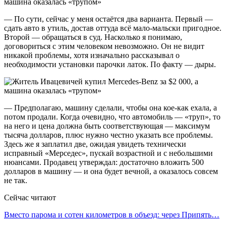
— По сути, сейчас у меня остаётся два варианта. Первый —
сдать авто в утиль, достав оттуда всё мало-мальски пригодное.
Второй — обращаться в суд. Насколько я понимаю,
договориться с этим человеком невозможно. Он не видит
никакой проблемы, хотя изначально рассказывал о
необходимости установки парочки латок. По факту — дыры.
— Предполагаю, машину сделали, чтобы она кое-как ехала, а
потом продали. Когда очевидно, что автомобиль — «труп», то
на него и цена должна быть соответствующая — максимум
тысяча долларов, плюс нужно честно указать все проблемы.
Здесь же я заплатил две, ожидая увидеть технически
исправный «Мерседес», пускай возрастной и с небольшими
нюансами. Продавец утверждал: достаточно вложить 500
долларов в машину — и она будет вечной, а оказалось совсем
не так.
Сейчас читают
Вместо парома и сотен километров в объезд: через Припять…