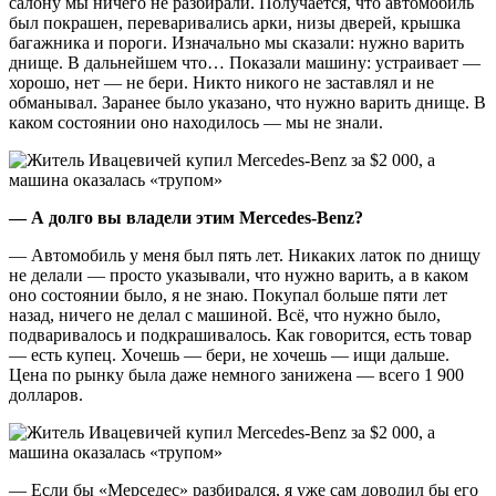
салону мы ничего не разбирали. Получается, что автомобиль
был покрашен, переваривались арки, низы дверей, крышка
багажника и пороги. Изначально мы сказали: нужно варить
днище. В дальнейшем что… Показали машину: устраивает —
хорошо, нет — не бери. Никто никого не заставлял и не
обманывал. Заранее было указано, что нужно варить днище. В
каком состоянии оно находилось — мы не знали.
— А долго вы владели этим
Mercedes-
Benz?
— Автомобиль у меня был пять лет. Никаких латок по днищу
не делали — просто указывали, что нужно варить, а в каком
оно состоянии было, я не знаю. Покупал больше пяти лет
назад, ничего не делал с машиной. Всё, что нужно было,
подваривалось и подкрашивалось. Как говорится, есть товар
— есть купец. Хочешь — бери, не хочешь — ищи дальше.
Цена по рынку была даже немного занижена — всего 1 900
долларов.
— Если бы «Мерседес» разбирался, я уже сам доводил бы его