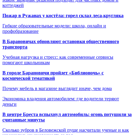
коттеджей
Пожар в Ружанах у костёла: горел склад леса-кругляка
Гибкие образовательные модели: школа, онлайн и
профобразование
В Барановичах обновляют остановки общественного
транспорта
Учебная нагрузка и стресс: как современные сервисы
помогают школьникам
В городе Барановичи пройдет «Библионочь» с
космической тематикой
Почему мебель в магазине выглядит иначе, чем дома
Экономика владения автомобилем: где водители теряют
деньги
В центре Бреста вспыхнул автомобиль: огонь потушили за
считанные минуты
Сколько зубров в Беловежской пуще насчитали ученые и как