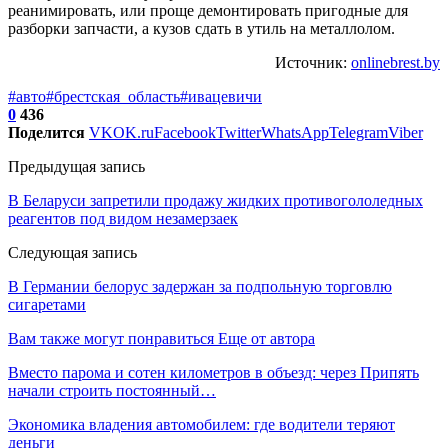
реанимировать, или проще демонтировать пригодные для
разборки запчасти, а кузов сдать в утиль на металлолом.
Источник:
onlinebrest.by
#авто
#брестская_область
#ивацевичи
0
436
Поделится
VK
OK.ru
Facebook
Twitter
WhatsApp
Telegram
Viber
Предыдущая запись
В Беларуси запретили продажу жидких противогололедных
реагентов под видом незамерзаек
Следующая запись
В Германии белорус задержан за подпольную торговлю
сигаретами
Вам также могут понравиться
Еще от автора
Вместо парома и сотен километров в объезд: через Припять
начали строить постоянный…
Экономика владения автомобилем: где водители теряют
деньги