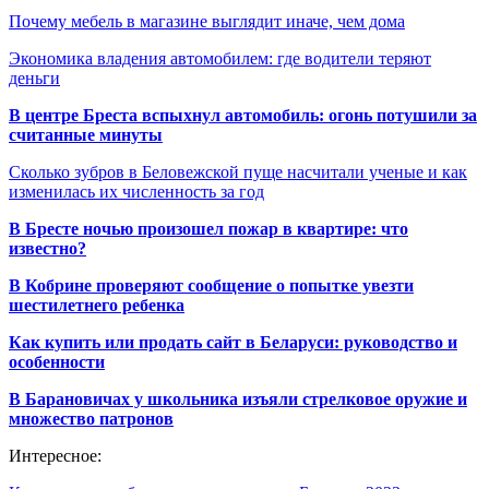
Почему мебель в магазине выглядит иначе, чем дома
Экономика владения автомобилем: где водители теряют
деньги
В центре Бреста вспыхнул автомобиль: огонь потушили за
считанные минуты
Сколько зубров в Беловежской пуще насчитали ученые и как
изменилась их численность за год
В Бресте ночью произошел пожар в квартире: что
известно?
В Кобрине проверяют сообщение о попытке увезти
шестилетнего ребенка
Как купить или продать сайт в Беларуси: руководство и
особенности
В Барановичах у школьника изъяли стрелковое оружие и
множество патронов
Интересное: