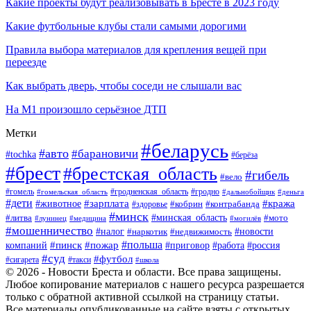
Какие проекты будут реализовывать в Бресте в 2023 году
Какие футбольные клубы стали самыми дорогими
Правила выбора материалов для крепления вещей при
переезде
Как выбрать дверь, чтобы соседи не слышали вас
На М1 произошло серьёзное ДТП
Метки
#беларусь
#авто
#барановичи
#tochka
#берёза
#брест
#брестская_область
#гибель
#вело
#гродненская_область
#гомель
#гомельская_область
#гродно
#дальнобойщик
#деньга
#дети
#зарплата
#животное
#кража
#кобрин
#контрабанда
#здоровье
#минск
#минская_область
#литва
#мото
#лунинец
#медицина
#могилёв
#мошенничество
#новости
#налог
#недвижимость
#наркотик
#польша
#пинск
#пожар
компаний
#приговор
#работа
#россия
#суд
#футбол
#такси
#сигарета
#школа
© 2026 - Новости Бреста и области. Все права защищены.
Любое копирование материалов с нашего ресурса разрешается
только с обратной активной ссылкой на страницу статьи.
Все материалы опубликованные на сайте взяты с открытых