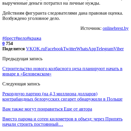
вырученные деньги потратил на личные нужды.
Действиям фигуранта следователями дана правовая оценка.
Возбуждено уголовное дело.
Источник:
onlinebrest.by
#брест
#вело
#кража
0
754
Поделится
VK
OK.ru
Facebook
Twitter
WhatsApp
Telegram
Viber
Предыдущая запись
Строительство нового колбасного цеха планируют начать в
январе в «Беловежском»
Следующая запись
Рекордную партию (на 4,3 миллиона долларов)
контрабандных белорусских сигарет обнаружили в Польше
Вам также могут понравиться
Еще от автора
Вместо парома и сотен километров в объезд: через Припять
начали строить постоянный…