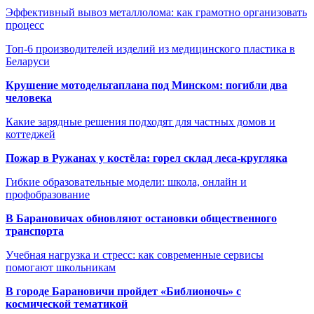
Эффективный вывоз металлолома: как грамотно организовать
процесс
Топ-6 производителей изделий из медицинского пластика в
Беларуси
Крушение мотодельтаплана под Минском: погибли два
человека
Какие зарядные решения подходят для частных домов и
коттеджей
Пожар в Ружанах у костёла: горел склад леса-кругляка
Гибкие образовательные модели: школа, онлайн и
профобразование
В Барановичах обновляют остановки общественного
транспорта
Учебная нагрузка и стресс: как современные сервисы
помогают школьникам
В городе Барановичи пройдет «Библионочь» с
космической тематикой