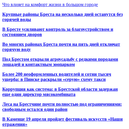
Что влияет на комфорт жизни в большом городе
Крупные районы Бреста на несколько дней останутся без
горячей воды
В Бресте усиливают контроль за благоустройством и
состоянием дворов
Во многих районах Бреста почти на пять дней отключат
горячую воду
Под Брестом открыли агроусадьбу с редкими породами
лошадей и контактным зоопарком
Более 200 неоформленных водителей и сотни тысяч
ущерба: в Пинске раскрыли «серую» схему такси
Коррупция как система: в Брестской области задержан
еще один директор мясокомбината
Леса на Брестчине почти полностью под ограничениями:
свободным остался один район
В Каменце 19 апреля пройдет фестиваль искусств «Наши
отражения»