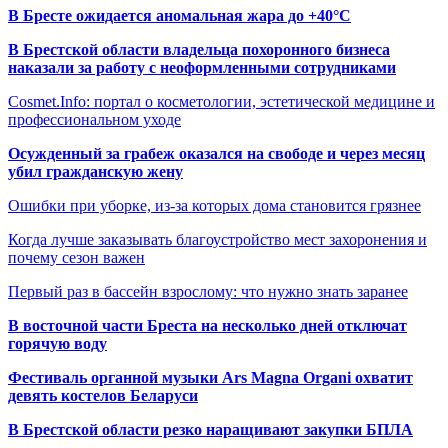
В Бресте ожидается аномальная жара до +40°C
В Брестской области владельца похоронного бизнеса
наказали за работу с неоформленными сотрудниками
Cosmet.Info: портал о косметологии, эстетической медицине и
профессиональном уходе
Осужденный за грабеж оказался на свободе и через месяц
убил гражданскую жену
Ошибки при уборке, из-за которых дома становится грязнее
Когда лучше заказывать благоустройство мест захоронения и
почему сезон важен
Первый раз в бассейн взрослому: что нужно знать заранее
В восточной части Бреста на несколько дней отключат
горячую воду
Фестиваль органной музыки Ars Magna Organi охватит
девять костелов Беларуси
В Брестской области резко наращивают закупки БПЛА