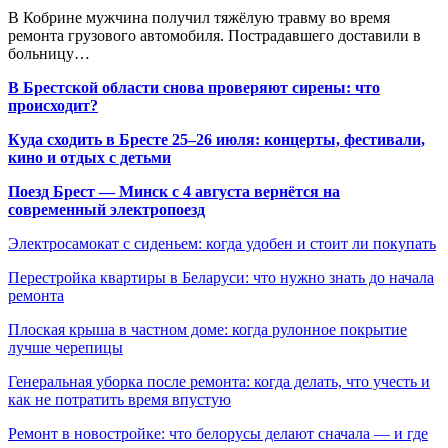
В Кобрине мужчина получил тяжёлую травму во время
ремонта грузового автомобиля. Пострадавшего доставили в
больницу…
В Брестской области снова проверяют сирены: что
происходит?
Куда сходить в Бресте 25–26 июля: концерты, фестивали,
кино и отдых с детьми
Поезд Брест — Минск с 4 августа вернётся на
современный электропоезд
Электросамокат с сиденьем: когда удобен и стоит ли покупать
Перестройка квартиры в Беларуси: что нужно знать до начала
ремонта
Плоская крыша в частном доме: когда рулонное покрытие
лучше черепицы
Генеральная уборка после ремонта: когда делать, что учесть и
как не потратить время впустую
Ремонт в новостройке: что белорусы делают сначала — и где