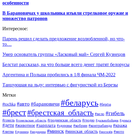
особенности
В Барановичах у школьника изъяли стрелковое оружие и
множество патронов
Интересное:
Парень решил сделать предложение возлюбленной, но что-
то…
Умер основатель группы «Ласковый май» Сергей Кузнецов
Белстат рассказал, на что больше всего денег тратят белорусы
Аргентина и Польша пробились в 1/8 финала ЧМ-2022
Танцующая на льду: интервью с фигуристкой из Березы
Метки
#беларусь
#авто
#барановичи
#tochka
#берёза
#брест
#брестская_область
#гибель
#вело
#гродненская_область
#гомель
#гомельская_область
#гродно
#дальнобойщик
#деньга
#дети
#зарплата
#животное
#кража
#кобрин
#контрабанда
#здоровье
#минск
#минская_область
#литва
#мото
#лунинец
#медицина
#могилёв