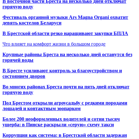
В восточной части Бреста на несколько дней отключат
горячую воду
Фестиваль органной музыки Ars Magna Organi охватит
девять костелов Беларуси
В Брестской области резко наращивают закупки БПЛА
Что влияет на комфорт жизни в большом городе
Крупные районы Бреста на несколько дней останутся без
горячей воды
В Бресте усиливают контроль за благоустройством и
состоянием дворов
Во многих районах Бреста почти на пять дней отключат
горячую воду
Под Брестом открыли агроусадьбу с редкими породами
лошадей и контактным зоопарком
Более 200 неоформленных водителей и сотни тысяч
ущерба: в Пинске раскрыли «серую» схему такси
Коррупция как система: в Брестской области задержан