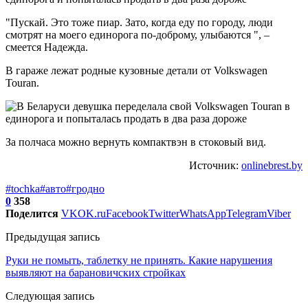
"Пускай. Это тоже пиар. Зато, когда еду по городу, люди
смотрят на моего единорога по-доброму, улыбаются ", –
смеется Надежда.
В гараже лежат родные кузовные детали от Volkswagen
Touran.
За полчаса можно вернуть компактвэн в стоковый вид.
Источник:
onlinebrest.by
#tochka
#авто
#гродно
0
358
Поделится
VK
OK.ru
Facebook
Twitter
WhatsApp
Telegram
Viber
Предыдущая запись
Руки не помыть, таблетку не принять. Какие нарушения
выявляют на барановичских стройках
Следующая запись