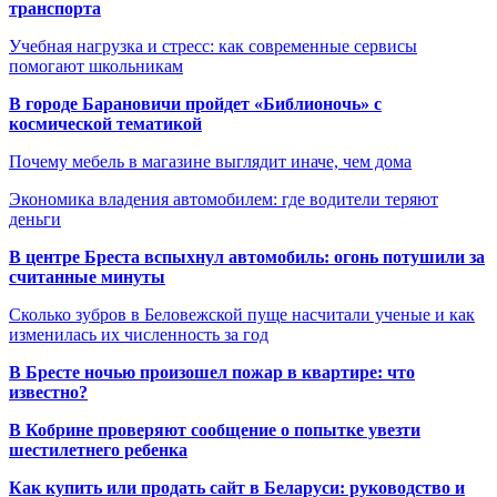
транспорта
Учебная нагрузка и стресс: как современные сервисы
помогают школьникам
В городе Барановичи пройдет «Библионочь» с
космической тематикой
Почему мебель в магазине выглядит иначе, чем дома
Экономика владения автомобилем: где водители теряют
деньги
В центре Бреста вспыхнул автомобиль: огонь потушили за
считанные минуты
Сколько зубров в Беловежской пуще насчитали ученые и как
изменилась их численность за год
В Бресте ночью произошел пожар в квартире: что
известно?
В Кобрине проверяют сообщение о попытке увезти
шестилетнего ребенка
Как купить или продать сайт в Беларуси: руководство и