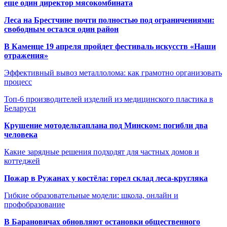
еще один директор мясокомбината
Леса на Брестчине почти полностью под ограничениями:
свободным остался один район
В Каменце 19 апреля пройдет фестиваль искусств «Наши
отражения»
Эффективный вывоз металлолома: как грамотно организовать
процесс
Топ-6 производителей изделий из медицинского пластика в
Беларуси
Крушение мотодельтаплана под Минском: погибли два
человека
Какие зарядные решения подходят для частных домов и
коттеджей
Пожар в Ружанах у костёла: горел склад леса-кругляка
Гибкие образовательные модели: школа, онлайн и
профобразование
В Барановичах обновляют остановки общественного