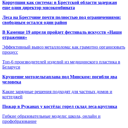
Коррупция как система: в Брестской области задержан
еще один директор мясокомбината
Леса на Брестчине почти полностью под ограничениями:
свободным остался один район
В Каменце 19 апреля пройдет фестиваль искусств «Наши
отражения»
Эффективный вывоз металлолома: как грамотно организовать
процесс
Топ-6 производителей изделий из медицинского пластика в
Беларуси
Крушение мотодельтаплана под Минском: погибли два
человека
Какие зарядные решения подходят для частных домов и
коттеджей
Пожар в Ружанах у костёла: горел склад леса-кругляка
Гибкие образовательные модели: школа, онлайн и
профобразование