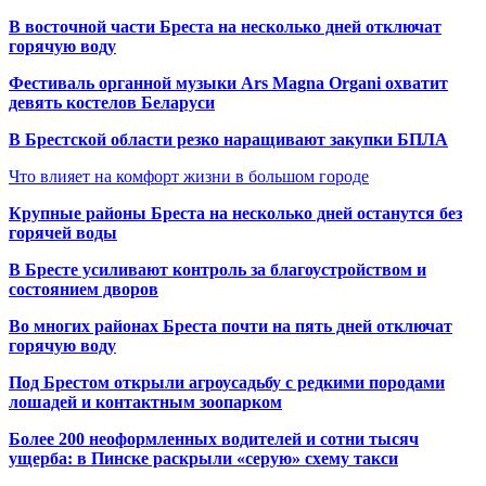
В восточной части Бреста на несколько дней отключат
горячую воду
Фестиваль органной музыки Ars Magna Organi охватит
девять костелов Беларуси
В Брестской области резко наращивают закупки БПЛА
Что влияет на комфорт жизни в большом городе
Крупные районы Бреста на несколько дней останутся без
горячей воды
В Бресте усиливают контроль за благоустройством и
состоянием дворов
Во многих районах Бреста почти на пять дней отключат
горячую воду
Под Брестом открыли агроусадьбу с редкими породами
лошадей и контактным зоопарком
Более 200 неоформленных водителей и сотни тысяч
ущерба: в Пинске раскрыли «серую» схему такси