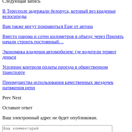
Следующая запись
В Тересполе задержали белоруса, который вез краденые
велосипеды
Вам также могут понравиться
Еще от автора
Вместо парома и сотен километров в объезд: через Припять
начали строить постоянный…
Экономика владения автомобилем: где водители теряют
деньги
Усиление контроля оплаты проезда в общественном
транспорте
Преимущества использования качественных звездочек
натяжения цепи
Prev
Next
Оставьте ответ
Ваш электронный адрес не будет опубликован.