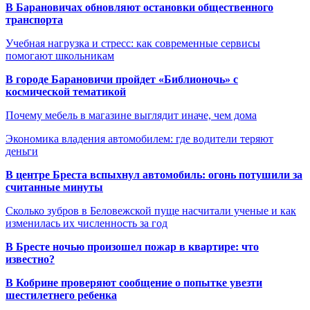
В Барановичах обновляют остановки общественного
транспорта
Учебная нагрузка и стресс: как современные сервисы
помогают школьникам
В городе Барановичи пройдет «Библионочь» с
космической тематикой
Почему мебель в магазине выглядит иначе, чем дома
Экономика владения автомобилем: где водители теряют
деньги
В центре Бреста вспыхнул автомобиль: огонь потушили за
считанные минуты
Сколько зубров в Беловежской пуще насчитали ученые и как
изменилась их численность за год
В Бресте ночью произошел пожар в квартире: что
известно?
В Кобрине проверяют сообщение о попытке увезти
шестилетнего ребенка