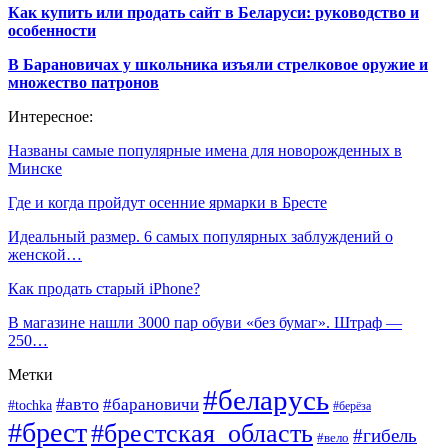
Как купить или продать сайт в Беларуси: руководство и
особенности
В Барановичах у школьника изъяли стрелковое оружие и
множество патронов
Интересное:
Названы самые популярные имена для новорожденных в
Минске
Где и когда пройдут осенние ярмарки в Бресте
Идеальный размер. 6 самых популярных заблуждений о
женской…
Как продать старый iPhone?
В магазине нашли 3000 пар обуви «без бумаг». Штраф —
250…
Метки
#беларусь
#авто
#барановичи
#tochka
#берёза
#брест
#брестская_область
#гибель
#вело