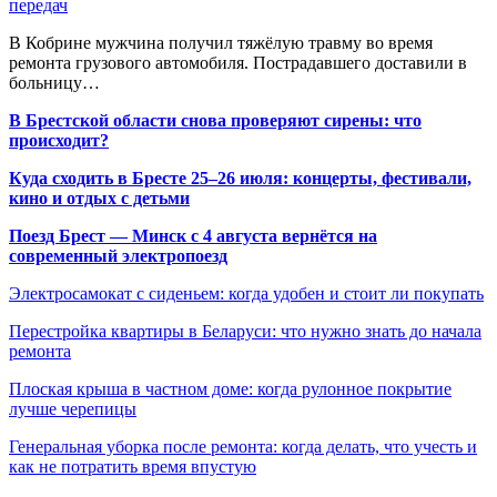
передач
В Кобрине мужчина получил тяжёлую травму во время
ремонта грузового автомобиля. Пострадавшего доставили в
больницу…
В Брестской области снова проверяют сирены: что
происходит?
Куда сходить в Бресте 25–26 июля: концерты, фестивали,
кино и отдых с детьми
Поезд Брест — Минск с 4 августа вернётся на
современный электропоезд
Электросамокат с сиденьем: когда удобен и стоит ли покупать
Перестройка квартиры в Беларуси: что нужно знать до начала
ремонта
Плоская крыша в частном доме: когда рулонное покрытие
лучше черепицы
Генеральная уборка после ремонта: когда делать, что учесть и
как не потратить время впустую