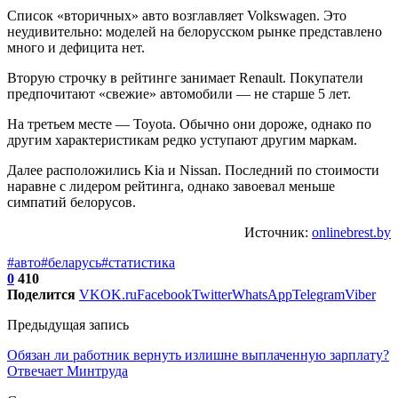
Список «вторичных» авто возглавляет Volkswagen. Это
неудивительно: моделей на белорусском рынке представлено
много и дефицита нет.
Вторую строчку в рейтинге занимает Renault. Покупатели
предпочитают «свежие» автомобили — не старше 5 лет.
На третьем месте — Toyota. Обычно они дороже, однако по
другим характеристикам редко уступают другим маркам.
Далее расположились Kia и Nissan. Последний по стоимости
наравне с лидером рейтинга, однако завоевал меньше
симпатий белорусов.
Источник:
onlinebrest.by
#авто
#беларусь
#статистика
0
410
Поделится
VK
OK.ru
Facebook
Twitter
WhatsApp
Telegram
Viber
Предыдущая запись
Обязан ли работник вернуть излишне выплаченную зарплату?
Отвечает Минтруда