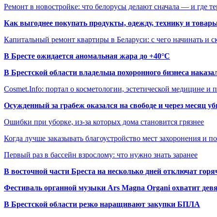
Ремонт в новостройке: что белорусы делают сначала — и где т
Как выгоднее покупать продукты, одежду, технику и товары
Капитальный ремонт квартиры в Беларуси: с чего начинать и с
В Бресте ожидается аномальная жара до +40°C
В Брестской области владельца похоронного бизнеса наказ
Cosmet.Info: портал о косметологии, эстетической медицине и
Осужденный за грабеж оказался на свободе и через месяц у
Ошибки при уборке, из-за которых дома становится грязнее
Когда лучше заказывать благоустройство мест захоронения и п
Первый раз в бассейн взрослому: что нужно знать заранее
В восточной части Бреста на несколько дней отключат горя
Фестиваль органной музыки Ars Magna Organi охватит девя
В Брестской области резко наращивают закупки БПЛА