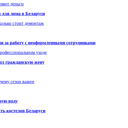
еряют деньги
 для дома в Беларуси
колько стоит демонтаж
али за работу с неоформленными сотрудниками
 профессиональном уходе
бил гражданскую жену
очему сезон важен
чую воду
ть костелов Беларуси