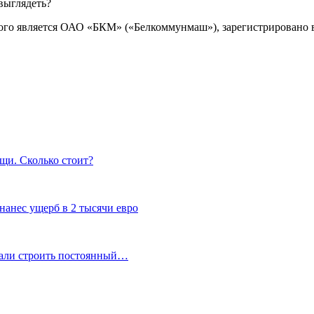
го является ОАО «БКМ» («Белкоммунмаш»), зарегистрировано в 
щи. Сколько стоит?
нанес ущерб в 2 тысячи евро
ачали строить постоянный…