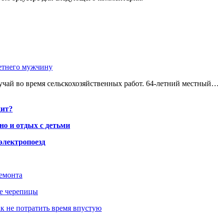
етнего мужчину
чай во время сельскохозяйственных работ. 64-летний местный
дит?
но и отдых с детьми
электропоезд
ремонта
ше черепицы
как не потратить время впустую