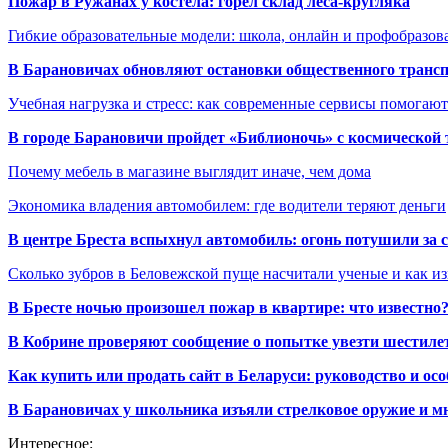
Пожар в Ружанах у костёла: горел склад леса-кругляка
Гибкие образовательные модели: школа, онлайн и профобразов
В Барановичах обновляют остановки общественного транс
Учебная нагрузка и стресс: как современные сервисы помогаю
В городе Барановичи пройдет «Библионочь» с космической
Почему мебель в магазине выглядит иначе, чем дома
Экономика владения автомобилем: где водители теряют деньги
В центре Бреста вспыхнул автомобиль: огонь потушили за
Сколько зубров в Беловежской пуще насчитали ученые и как из
В Бресте ночью произошел пожар в квартире: что известно
В Кобрине проверяют сообщение о попытке увезти шестилет
Как купить или продать сайт в Беларуси: руководство и ос
В Барановичах у школьника изъяли стрелковое оружие и м
Интересное: