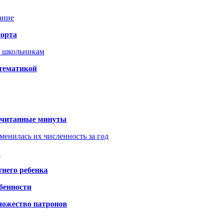
ание
порта
т школьникам
 тематикой
 считанные минуты
менилась их численность за год
?
него ребенка
обенности
ножество патронов