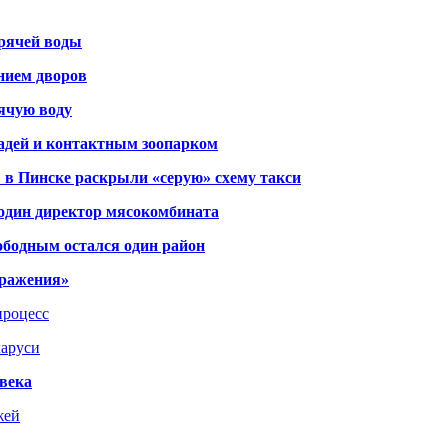
орячей воды
янием дворов
рячую воду
адей и контактным зоопарком
 в Пинске раскрыли «серую» схему такси
 один директор мясокомбината
ободным остался один район
тражения»
процесс
ларуси
века
жей