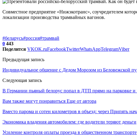
Совместное предприятие «Нижэкотранс», соучредителем которо
локализации производства трамвайных вагонов.
#беларусь
#россия
#трамвай
0
443
Поделится
VK
OK.ru
Facebook
Twitter
WhatsApp
Telegram
Viber
Предыдущая запись
Индивидуальное общение с Дедом Морозом из Беловежской пу
Следующая запись
В Германии пьяный белорус попал в ДТП прямо на парковке и 
Вам также могут понравиться
Еще от автора
Вместо парома и сотен километров в объезд: через Припять н
Экономика владения автомобилем: где водители теряют деньги
Усиление контроля оплаты проезда в общественном транспорте