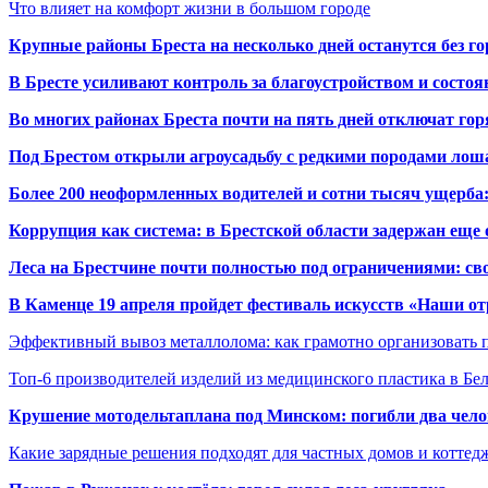
Что влияет на комфорт жизни в большом городе
Крупные районы Бреста на несколько дней останутся без г
В Бресте усиливают контроль за благоустройством и состо
Во многих районах Бреста почти на пять дней отключат го
Под Брестом открыли агроусадьбу с редкими породами лош
Более 200 неоформленных водителей и сотни тысяч ущерба:
Коррупция как система: в Брестской области задержан еще
Леса на Брестчине почти полностью под ограничениями: св
В Каменце 19 апреля пройдет фестиваль искусств «Наши о
Эффективный вывоз металлолома: как грамотно организовать 
Топ-6 производителей изделий из медицинского пластика в Бе
Крушение мотодельтаплана под Минском: погибли два чело
Какие зарядные решения подходят для частных домов и коттед