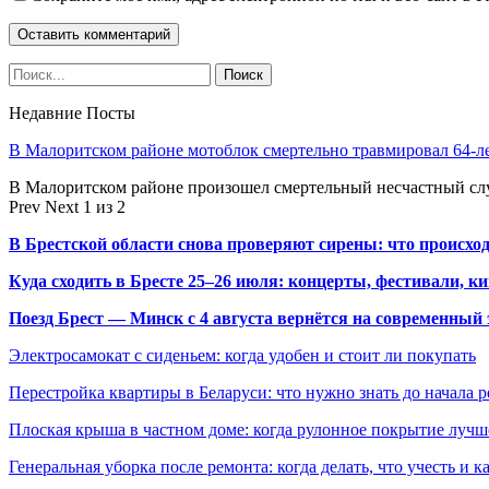
Недавние Посты
В Малоритском районе мотоблок смертельно травмировал 64-л
В Малоритском районе произошел смертельный несчастный слу
Prev
Next
1 из 2
В Брестской области снова проверяют сирены: что происхо
Куда сходить в Бресте 25–26 июля: концерты, фестивали, ки
Поезд Брест — Минск с 4 августа вернётся на современный 
Электросамокат с сиденьем: когда удобен и стоит ли покупать
Перестройка квартиры в Беларуси: что нужно знать до начала 
Плоская крыша в частном доме: когда рулонное покрытие луч
Генеральная уборка после ремонта: когда делать, что учесть и 