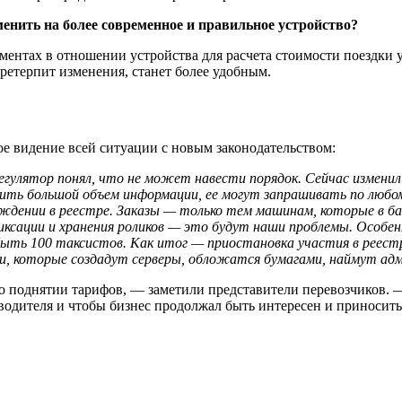
енить на более современное и правильное устройство?
кументах в отношении устройства для расчета стоимости поездк
ретерпит изменения, станет более удобным.
ое видение всей ситуации с новым законодательством:
Регулятор понял, что не может навести порядок. Сейчас измени
ить большой объем информации, ее могут запрашивать по любому
дении в реестре. Заказы — только тем машинам, которые в базе
иксации и хранения роликов — это будут наши проблемы. Особен
ыть 100 таксистов. Как итог — приостановка участия в реестр
ии, которые создадут серверы, обложатся бумагами, наймут а
ь о поднятии тарифов, — заметили представители перевозчиков.
водителя и чтобы бизнес продолжал быть интересен и приносить