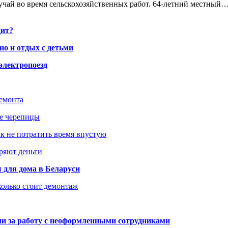
чай во время сельскохозяйственных работ. 64-летний местный
дит?
но и отдых с детьми
электропоезд
ремонта
ше черепицы
как не потратить время впустую
еряют деньги
 для дома в Беларуси
колько стоит демонтаж
али за работу с неоформленными сотрудниками