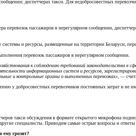
 сообщении; диспетчерах такси. Для недобросовестных перевоз
ра перевозок пассажиров в нерегулярном сообщении, диспетчера
системы и ресурсы, размещенные на территории Беларуси, перед
ыполнения перевозок пассажиров в нерегулярном сообщении.
озяйствования к соблюдению требований законодательства в сф
й деятельности информационных систем и ресурсов, зарегистрир
льные и контрольные органы о выполненных перевозках»,
— счит
ению у добросовестных перевозчиков постоянных затрат и не им
тчеров такси обсуждения в формате открытого микрофона подн
другие специалисты. Приводим самые острые вопросы и ответы 
о ему грозит?