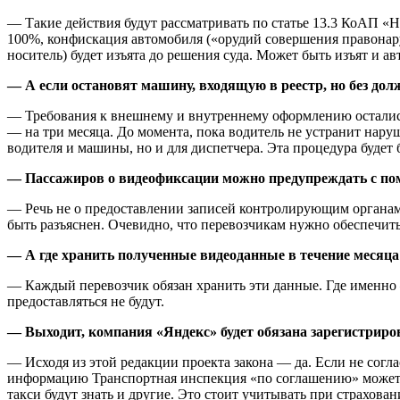
— Такие действия будут рассматривать по статье 13.3 КоАП «Н
100%, конфискация автомобиля («орудий совершения правонару
носитель) будет изъята до решения суда. Может быть изъят и 
— А если остановят машину, входящую в реестр, но без дол
— Требования к внешнему и внутреннему оформлению остались
— на три месяца. До момента, пока водитель не устранит нар
водителя и машины, но и для диспетчера. Эта процедура буде
— Пассажиров о видеофиксации можно предупреждать с пом
— Речь не о предоставлении записей контролирующим органам,
быть разъяснен. Очевидно, что перевозчикам нужно обеспечит
— А где хранить полученные видеоданные в течение месяца?
— Каждый перевозчик обязан хранить эти данные. Где именно 
предоставляться не будут.
— Выходит, компания «Яндекс» будет обязана зарегистриров
— Исходя из этой редакции проекта закона — да. Если не согла
информацию Транспортная инспекция «по соглашению» может п
такси будут знать и другие. Это стоит учитывать при страхов