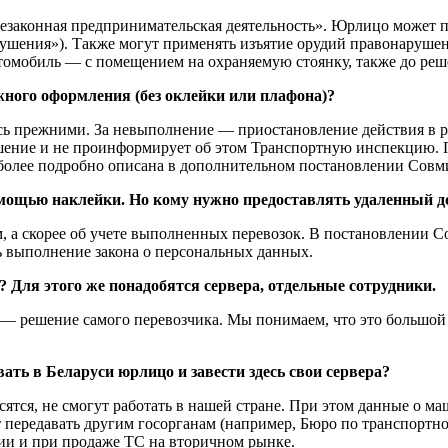
езаконная предпринимательская деятельность». Юрлицо может по
шения»). Также могут применять изъятие орудий правонарушения
автомобиль — с помещением на охраняемую стоянку, также до реш
жного оформления (без оклейки или плафона)?
 прежними. За невыполнение — приостановление действия в ре
ушение и не проинформирует об этом Транспортную инспекцию. П
т более подробно описана в дополнительном постановлении Совм
ощью наклейки. Но кому нужно предоставлять удаленный до
 а скорее об учете выполненных перевозок. В постановлении Со
ь выполнение закона о персональных данных.
 Для этого же понадобятся сервера, отдельные сотрудники.
— решение самого перевозчика. Мы понимаем, что это большой 
ать в Беларуси юрлицо и завести здесь свои сервера?
сятся, не смогут работать в нашей стране. При этом данные о ма
ередавать другим госорганам (например, Бюро по транспортном
ании и при продаже ТС на вторичном рынке.