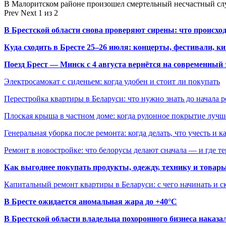
В Малоритском районе произошел смертельный несчастный слу
Prev
Next
1 из 2
В Брестской области снова проверяют сирены: что происхо
Куда сходить в Бресте 25–26 июля: концерты, фестивали, ки
Поезд Брест — Минск с 4 августа вернётся на современный 
Электросамокат с сиденьем: когда удобен и стоит ли покупать
Перестройка квартиры в Беларуси: что нужно знать до начала 
Плоская крыша в частном доме: когда рулонное покрытие луч
Генеральная уборка после ремонта: когда делать, что учесть и 
Ремонт в новостройке: что белорусы делают сначала — и где т
Как выгоднее покупать продукты, одежду, технику и товары
Капитальный ремонт квартиры в Беларуси: с чего начинать и с
В Бресте ожидается аномальная жара до +40°C
В Брестской области владельца похоронного бизнеса наказ