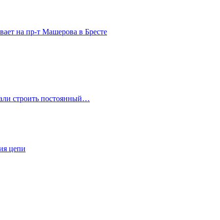
вает на пр-т Машерова в Бресте
ачали строить постоянный…
ия цепи