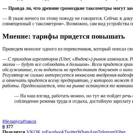
— Правда ли, что древние громоздкие таксометры могут зам
— В указе ничего по этому поводу не говорится. Сейчас в до
совмещенный с таксометром». Возможно, сам вид устройства п
Мнение: тарифы придется повышать
Приведем монолог одного из перевозчиков, который описал св
— С приходом агрегаторов (Uber, «Яндекс») рынок изменился. 
малом — будут все соблюдать в большом». Всем придется хран
обслуживание, если водитель не предоставит документ о нахож
Регулятор не сильно интересуется нюансами внедрения видеоф
а отвечать придется всему предприятию, у которого может б
работы. Предполагается, что на рынке останутся те компан
— На наш взгляд, работать можно, но тут же пойдет реч
соблюдение режима труда и отдыха, достойную зарплату 
#беларусь
#такси
0
377
Поделится
VK
OK.ru
Facebook
Twitter
WhatsApp
Telegram
Viber