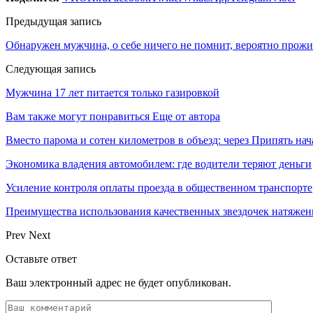
Предыдущая запись
Обнаружен мужчина, о себе ничего не помнит, вероятно прожи
Следующая запись
Мужчина 17 лет питается только газировкой
Вам также могут понравиться
Еще от автора
Вместо парома и сотен километров в объезд: через Припять н
Экономика владения автомобилем: где водители теряют деньги
Усиление контроля оплаты проезда в общественном транспорте
Преимущества использования качественных звездочек натяжен
Prev
Next
Оставьте ответ
Ваш электронный адрес не будет опубликован.