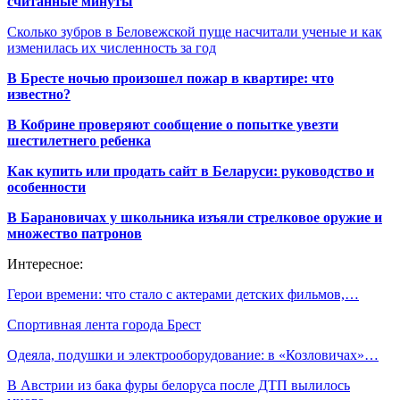
считанные минуты
Сколько зубров в Беловежской пуще насчитали ученые и как
изменилась их численность за год
В Бресте ночью произошел пожар в квартире: что
известно?
В Кобрине проверяют сообщение о попытке увезти
шестилетнего ребенка
Как купить или продать сайт в Беларуси: руководство и
особенности
В Барановичах у школьника изъяли стрелковое оружие и
множество патронов
Интересное:
Герои времени: что стало с актерами детских фильмов,…
Спортивная лента города Брест
Одеяла, подушки и электрооборудование: в «Козловичах»…
В Австрии из бака фуры белоруса после ДТП вылилось