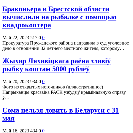
Браконьера в Брестской области
вычислили на рыбалке с помощью
квадрокоптера
Май 22, 2023
517
0
0
Прокуратура Пружанского района направила в суд уголовное
дело в отношении 32-летнего местного жителя, которому…
Жыхар Ляхавіцкага раёна злавіў
рыбку коштам 5000 рублёў
Май 20, 2023
934
0
0
Фото из открытых источников (иллюстративное)
Напрыканцы красавіка РАСК узбудзіў крымінальную справу
ў…
Сома нельзя ловить в Беларуси с 31
мая
Май 16, 2023
434
0
0