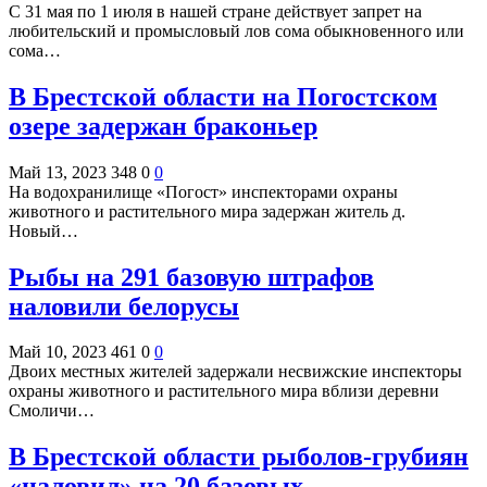
С 31 мая по 1 июля в нашей стране действует запрет на
любительский и промысловый лов сома обыкновенного или
сома…
В Брестской области на Погостском
озере задержан браконьер
Май 13, 2023
348
0
0
На водохранилище «Погост» инспекторами охраны
животного и растительного мира задержан житель д.
Новый…
Рыбы на 291 базовую штрафов
наловили белорусы
Май 10, 2023
461
0
0
Двоих местных жителей задержали несвижские инспекторы
охраны животного и растительного мира вблизи деревни
Смоличи…
В Брестской области рыболов-грубиян
«наловил» на 20 базовых