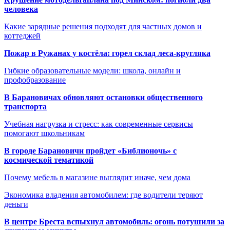
человека
Какие зарядные решения подходят для частных домов и
коттеджей
Пожар в Ружанах у костёла: горел склад леса-кругляка
Гибкие образовательные модели: школа, онлайн и
профобразование
В Барановичах обновляют остановки общественного
транспорта
Учебная нагрузка и стресс: как современные сервисы
помогают школьникам
В городе Барановичи пройдет «Библионочь» с
космической тематикой
Почему мебель в магазине выглядит иначе, чем дома
Экономика владения автомобилем: где водители теряют
деньги
В центре Бреста вспыхнул автомобиль: огонь потушили за