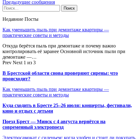
Предыдущие сообщения
Недавние Посты
Как уменьшить пыль при демонтаже квартиры —
практические советы и методы
Откуда берётся пыль при демонтаже и почему важно
контролировать её заранее Основной источник пыли при
демонтаже —…
Prev
Next
1 из 3
В Брестской области снова проверяют сирены: что
происходит?
Как уменьшить пыль при демонтаже квартиры —
практические советы и методы
Куда сходить в Бресте 25–26 июля: концерты, фестивали,
кино и отдых с детьми
Поезд Брест — Минск с 4 августа вернётся на
современный электропоезд
Электросамокат с сиденьем: когда удобен и стоит ли покупать