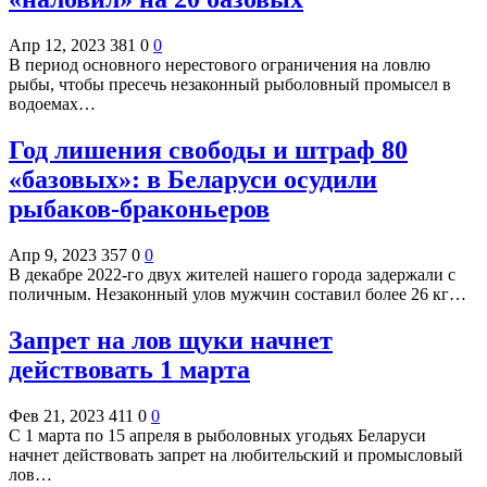
Апр 12, 2023
381
0
0
В период основного нерестового ограничения на ловлю
рыбы, чтобы пресечь незаконный рыболовный промысел в
водоемах…
Год лишения свободы и штраф 80
«базовых»: в Беларуси осудили
рыбаков-браконьеров
Апр 9, 2023
357
0
0
В декабре 2022-го двух жителей нашего города задержали с
поличным. Незаконный улов мужчин составил более 26 кг…
Запрет на лов щуки начнет
действовать 1 марта
Фев 21, 2023
411
0
0
С 1 марта по 15 апреля в рыболовных угодьях Беларуси
начнет действовать запрет на любительский и промысловый
лов…