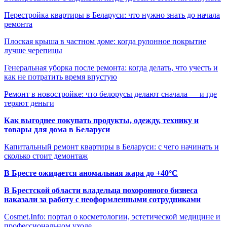
Перестройка квартиры в Беларуси: что нужно знать до начала
ремонта
Плоская крыша в частном доме: когда рулонное покрытие
лучше черепицы
Генеральная уборка после ремонта: когда делать, что учесть и
как не потратить время впустую
Ремонт в новостройке: что белорусы делают сначала — и где
теряют деньги
Как выгоднее покупать продукты, одежду, технику и
товары для дома в Беларуси
Капитальный ремонт квартиры в Беларуси: с чего начинать и
сколько стоит демонтаж
В Бресте ожидается аномальная жара до +40°C
В Брестской области владельца похоронного бизнеса
наказали за работу с неоформленными сотрудниками
Cosmet.Info: портал о косметологии, эстетической медицине и
профессиональном уходе