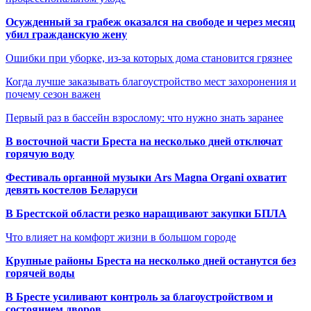
Осужденный за грабеж оказался на свободе и через месяц
убил гражданскую жену
Ошибки при уборке, из-за которых дома становится грязнее
Когда лучше заказывать благоустройство мест захоронения и
почему сезон важен
Первый раз в бассейн взрослому: что нужно знать заранее
В восточной части Бреста на несколько дней отключат
горячую воду
Фестиваль органной музыки Ars Magna Organi охватит
девять костелов Беларуси
В Брестской области резко наращивают закупки БПЛА
Что влияет на комфорт жизни в большом городе
Крупные районы Бреста на несколько дней останутся без
горячей воды
В Бресте усиливают контроль за благоустройством и
состоянием дворов