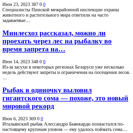
Июн 23, 2023
387
0
0
Специалисты Пинской межрайонной инспекции охраны
животного и растительного мира ответили на часто
задаваемые…
Минлесхоз рассказал, можно ли
проехать через лес на рыбалку во
время запрета на…
Июн 14, 2023
348
0
0
Из-за засухи в некоторых регионах Беларуси уже несколько
недель действуют запреты и ограничения на посещения лесов.
…
Рыбак в одиночку выловил
гигантского сома — похоже, это новый
мировой рекорд
Июн 6, 2023
369
0
0
Итальянский рыбак Алессандро Бьянкарди похвастался по-
настоящему крупным уловом — ему удалось поймать сома…