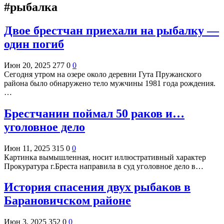
#рыбалка
Двое брестчан приехали на рыбалку —
один погиб
Июн 20, 2025
277
0
0
Сегодня утром на озере около деревни Гута Пружанского
района было обнаружено тело мужчины 1981 года рождения.
…
Брестчанин поймал 50 раков и…
уголовное дело
Июн 11, 2025
315
0
0
Картинка вымышленная, носит иллюстративный характер
Прокуратура г.Бреста направила в суд уголовное дело в…
История спасения двух рыбаков в
Барановичском районе
Июн 3, 2025
352
0
0