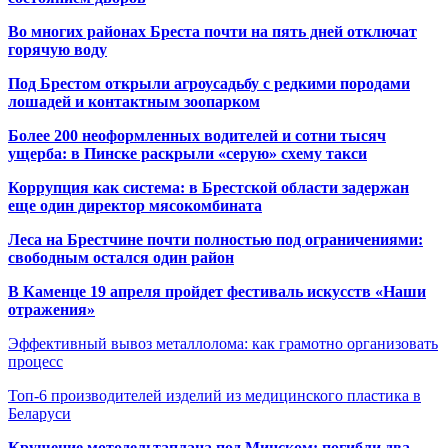
Во многих районах Бреста почти на пять дней отключат
горячую воду
Под Брестом открыли агроусадьбу с редкими породами
лошадей и контактным зоопарком
Более 200 неоформленных водителей и сотни тысяч
ущерба: в Пинске раскрыли «серую» схему такси
Коррупция как система: в Брестской области задержан
еще один директор мясокомбината
Леса на Брестчине почти полностью под ограничениями:
свободным остался один район
В Каменце 19 апреля пройдет фестиваль искусств «Наши
отражения»
Эффективный вывоз металлолома: как грамотно организовать
процесс
Топ-6 производителей изделий из медицинского пластика в
Беларуси
Крушение мотодельтаплана под Минском: погибли два