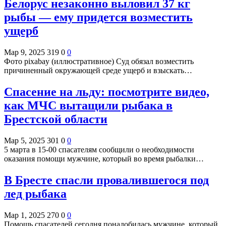
Белорус незаконно выловил 37 кг
рыбы — ему придется возместить
ущерб
Мар 9, 2025
319
0
0
Фото pixabay (иллюстративное) Суд обязал возместить
причиненный окружающей среде ущерб и взыскать…
Спасение на льду: посмотрите видео,
как МЧС вытащили рыбака в
Брестской области
Мар 5, 2025
301
0
0
5 марта в 15-00 спасателям сообщили о необходимости
оказания помощи мужчине, который во время рыбалки…
В Бресте спасли провалившегося под
лед рыбака
Мар 1, 2025
270
0
0
Помощь спасателей сегодня понадобилась мужчине, который