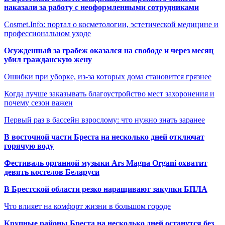
наказали за работу с неоформленными сотрудниками
Cosmet.Info: портал о косметологии, эстетической медицине и
профессиональном уходе
Осужденный за грабеж оказался на свободе и через месяц
убил гражданскую жену
Ошибки при уборке, из-за которых дома становится грязнее
Когда лучше заказывать благоустройство мест захоронения и
почему сезон важен
Первый раз в бассейн взрослому: что нужно знать заранее
В восточной части Бреста на несколько дней отключат
горячую воду
Фестиваль органной музыки Ars Magna Organi охватит
девять костелов Беларуси
В Брестской области резко наращивают закупки БПЛА
Что влияет на комфорт жизни в большом городе
Крупные районы Бреста на несколько дней останутся без