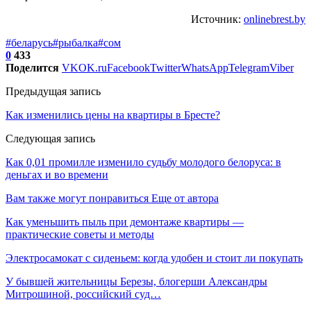
Источник:
onlinebrest.by
#беларусь
#рыбалка
#сом
0
433
Поделится
VK
OK.ru
Facebook
Twitter
WhatsApp
Telegram
Viber
Предыдущая запись
Как изменились цены на квартиры в Бресте?
Следующая запись
Как 0,01 промилле изменило судьбу молодого белоруса: в
деньгах и во времени
Вам также могут понравиться
Еще от автора
Как уменьшить пыль при демонтаже квартиры —
практические советы и методы
Электросамокат с сиденьем: когда удобен и стоит ли покупать
У бывшей жительницы Березы, блогерши Александры
Митрошиной, российский суд…