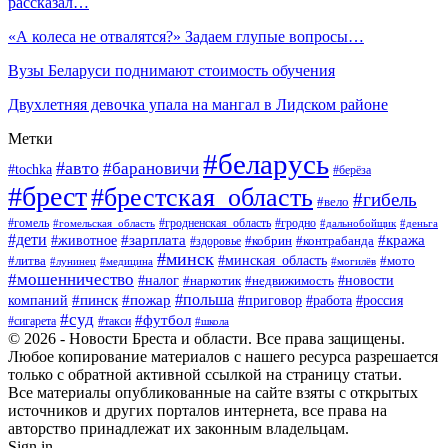
рассказал…
«А колеса не отвалятся?» Задаем глупые вопросы…
Вузы Беларуси поднимают стоимость обучения
Двухлетняя девочка упала на мангал в Лидском районе
Метки
#беларусь
#авто
#барановичи
#tochka
#берёза
#брест
#брестская_область
#гибель
#вело
#гродненская_область
#гомель
#гомельская_область
#гродно
#дальнобойщик
#деньга
#дети
#зарплата
#животное
#кража
#кобрин
#контрабанда
#здоровье
#минск
#минская_область
#литва
#мото
#лунинец
#медицина
#могилёв
#мошенничество
#новости
#налог
#недвижимость
#наркотик
#польша
#пинск
#пожар
компаний
#приговор
#работа
#россия
#суд
#футбол
#такси
#сигарета
#школа
© 2026 - Новости Бреста и области. Все права защищены.
Любое копирование материалов с нашего ресурса разрешается
только с обратной активной ссылкой на страницу статьи.
Все материалы опубликованные на сайте взяты с открытых
источников и других порталов интернета, все права на
авторство принадлежат их законным владельцам.
Sign in