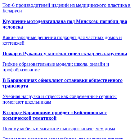
Топ-6 производителей изделий из медицинского пластика в
Беларуси
Крушение мотодельтаплана под Минском: погибли два
человека
Какие зарядные решения подходят для частных домов и
коттеджей
Пожар в Ружанах у костёла: горел склад леса-кругляка
Гибкие образовательные модели: школа, онлайн и
профобразование
В Барановичах обновляют остановки общественного
транспорта
Учебная нагрузка и стресс: как современные сервисы
помогают школьникам
В городе Барановичи пройдет «Библионочь» с
космической тематикой
Почему мебель в магазине выглядит иначе, чем дома