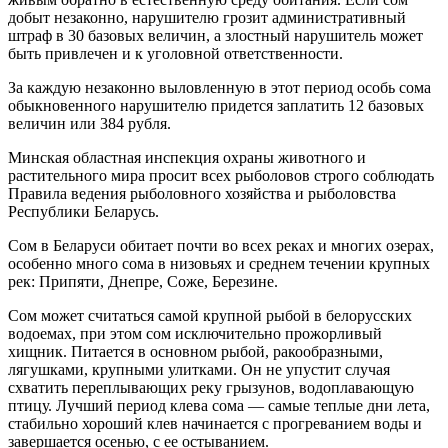
добыт незаконно, нарушителю грозит административный
штраф в 30 базовых величин, а злостный нарушитель может
быть привлечен и к уголовной ответственности.
За каждую незаконно выловленную в этот период особь сома
обыкновенного нарушителю придется заплатить 12 базовых
величин или 384 рубля.
Минская областная инспекция охраны животного и
растительного мира просит всех рыболовов строго соблюдать
Правила ведения рыболовного хозяйства и рыболовства
Республики Беларусь.
Сом в Беларуси обитает почти во всех реках и многих озерах,
особенно много сома в низовьях и среднем течении крупных
рек: Припяти, Днепре, Соже, Березине.
Сом может считаться самой крупной рыбой в белорусских
водоемах, при этом сом исключительно прожорливый
хищник. Питается в основном рыбой, ракообразными,
лягушками, крупными улитками. Он не упустит случая
схватить переплывающих реку грызунов, водоплавающую
птицу. Лучший период клева сома — самые теплые дни лета,
стабильно хороший клев начинается с прогреванием воды и
завершается осенью, с ее остыванием.