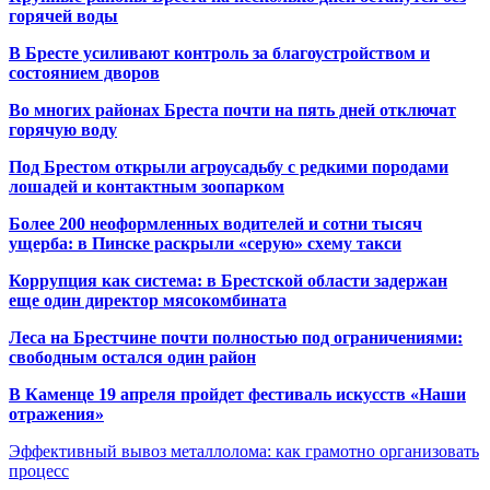
горячей воды
В Бресте усиливают контроль за благоустройством и
состоянием дворов
Во многих районах Бреста почти на пять дней отключат
горячую воду
Под Брестом открыли агроусадьбу с редкими породами
лошадей и контактным зоопарком
Более 200 неоформленных водителей и сотни тысяч
ущерба: в Пинске раскрыли «серую» схему такси
Коррупция как система: в Брестской области задержан
еще один директор мясокомбината
Леса на Брестчине почти полностью под ограничениями:
свободным остался один район
В Каменце 19 апреля пройдет фестиваль искусств «Наши
отражения»
Эффективный вывоз металлолома: как грамотно организовать
процесс