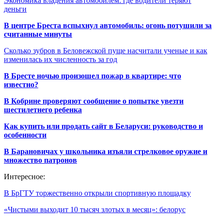
Экономика владения автомобилем: где водители теряют
деньги
В центре Бреста вспыхнул автомобиль: огонь потушили за
считанные минуты
Сколько зубров в Беловежской пуще насчитали ученые и как
изменилась их численность за год
В Бресте ночью произошел пожар в квартире: что
известно?
В Кобрине проверяют сообщение о попытке увезти
шестилетнего ребенка
Как купить или продать сайт в Беларуси: руководство и
особенности
В Барановичах у школьника изъяли стрелковое оружие и
множество патронов
Интересное:
В БрГТУ торжественно открыли спортивную площадку
«Чистыми выходит 10 тысяч злотых в месяц»: белорус