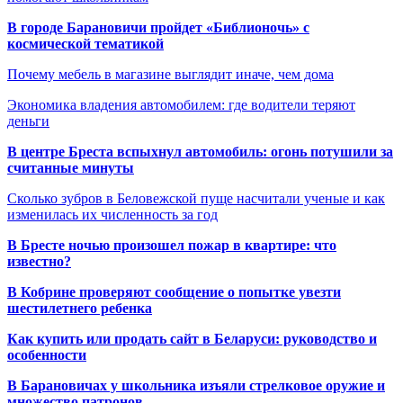
В городе Барановичи пройдет «Библионочь» с
космической тематикой
Почему мебель в магазине выглядит иначе, чем дома
Экономика владения автомобилем: где водители теряют
деньги
В центре Бреста вспыхнул автомобиль: огонь потушили за
считанные минуты
Сколько зубров в Беловежской пуще насчитали ученые и как
изменилась их численность за год
В Бресте ночью произошел пожар в квартире: что
известно?
В Кобрине проверяют сообщение о попытке увезти
шестилетнего ребенка
Как купить или продать сайт в Беларуси: руководство и
особенности
В Барановичах у школьника изъяли стрелковое оружие и
множество патронов