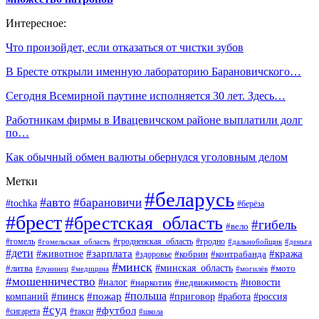
Интересное:
Что произойдет, если отказаться от чистки зубов
В Бресте открыли именную лабораторию Барановичского…
Сегодня Всемирной паутине исполняется 30 лет. Здесь…
Работникам фирмы в Ивацевичском районе выплатили долг
по…
Как обычный обмен валюты обернулся уголовным делом
Метки
#беларусь
#авто
#барановичи
#tochka
#берёза
#брест
#брестская_область
#гибель
#вело
#гродненская_область
#гомель
#гомельская_область
#гродно
#дальнобойщик
#деньга
#дети
#зарплата
#животное
#кража
#кобрин
#контрабанда
#здоровье
#минск
#минская_область
#литва
#мото
#лунинец
#медицина
#могилёв
#мошенничество
#новости
#налог
#недвижимость
#наркотик
#польша
#пинск
#пожар
компаний
#приговор
#работа
#россия
#суд
#футбол
#такси
#сигарета
#школа