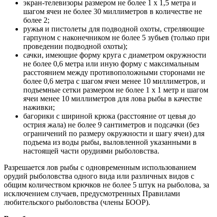
экран-телевизоры размером не более 1 х 1,5 метра и
шагом ячеи не более 30 миллиметров в количестве не
более 2;
ружья и пистолеты для подводной охоты, стреляющие
гарпуном с наконечником не более 5 зубьев (только при
проведении подводной охоты);
сачки, имеющие форму круга с диаметром окружности
не более 0,6 метра или иную форму с максимальным
расстоянием между противоположными сторонами не
более 0,6 метра с шагом ячеи менее 10 миллиметров, и
подъемные сетки размером не более 1 х 1 метр и шагом
ячеи менее 10 миллиметров для лова рыбы в качестве
наживки;
багорики с шириной крюка (расстояние от цевья до
острия жала) не более 9 сантиметров и подсачки (без
ограничений по размеру окружности и шагу ячеи) для
подъема из воды рыбы, выловленной указанными в
настоящей части орудиями рыболовства.
Разрешается лов рыбы с одновременным использованием
орудий рыболовства одного вида или различных видов с
общим количеством крючков не более 5 штук на рыболова, за
исключением случаев, предусмотренных Правилами
любительского рыболовства (члены БООР).