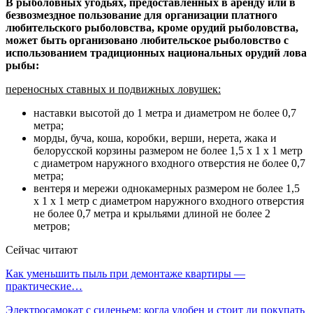
В рыболовных угодьях, предоставленных в аренду или в
безвозмездное пользование для организации платного
любительского рыболовства, кроме орудий рыболовства,
может быть организовано любительское рыболовство с
использованием традиционных национальных орудий лова
рыбы:
переносных ставных и подвижных ловушек:
наставки высотой до 1 метра и диаметром не более 0,7
метра;
морды, буча, коша, коробки, верши, нерета, жака и
белорусской корзины размером не более 1,5 х 1 х 1 метр
с диаметром наружного входного отверстия не более 0,7
метра;
вентеря и мережи однокамерных размером не более 1,5
х 1 х 1 метр с диаметром наружного входного отверстия
не более 0,7 метра и крыльями длиной не более 2
метров;
Сейчас читают
Как уменьшить пыль при демонтаже квартиры —
практические…
Электросамокат с сиденьем: когда удобен и стоит ли покупать