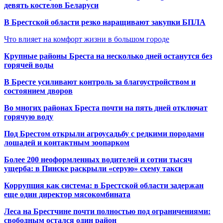
девять костелов Беларуси
В Брестской области резко наращивают закупки БПЛА
Что влияет на комфорт жизни в большом городе
Крупные районы Бреста на несколько дней останутся без
горячей воды
В Бресте усиливают контроль за благоустройством и
состоянием дворов
Во многих районах Бреста почти на пять дней отключат
горячую воду
Под Брестом открыли агроусадьбу с редкими породами
лошадей и контактным зоопарком
Более 200 неоформленных водителей и сотни тысяч
ущерба: в Пинске раскрыли «серую» схему такси
Коррупция как система: в Брестской области задержан
еще один директор мясокомбината
Леса на Брестчине почти полностью под ограничениями:
свободным остался один район