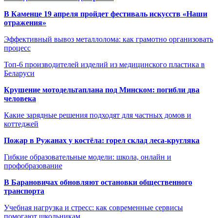
В Каменце 19 апреля пройдет фестиваль искусств «Наши
отражения»
Эффективный вывоз металлолома: как грамотно организовать
процесс
Топ-6 производителей изделий из медицинского пластика в
Беларуси
Крушение мотодельтаплана под Минском: погибли два
человека
Какие зарядные решения подходят для частных домов и
коттеджей
Пожар в Ружанах у костёла: горел склад леса-кругляка
Гибкие образовательные модели: школа, онлайн и
профобразование
В Барановичах обновляют остановки общественного
транспорта
Учебная нагрузка и стресс: как современные сервисы
помогают школьникам