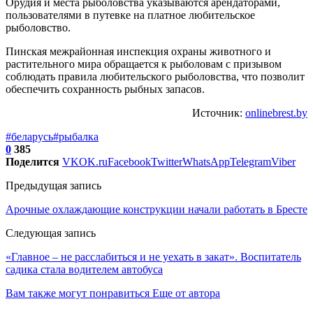
Орудия и места рыболовства указываются арендаторами,
пользователями в путевке на платное любительское
рыболовство.
Пинская межрайонная инспекция охраны животного и
растительного мира обращается к рыболовам с призывом
соблюдать правила любительского рыболовства, что позволит
обеспечить сохранность рыбных запасов.
Источник:
onlinebrest.by
#беларусь
#рыбалка
0
385
Поделится
VK
OK.ru
Facebook
Twitter
WhatsApp
Telegram
Viber
Предыдущая запись
Арочные охлаждающие конструкции начали работать в Бресте
Следующая запись
«Главное – не расслабиться и не уехать в закат». Воспитатель
садика стала водителем автобуса
Вам также могут понравиться
Еще от автора