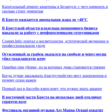
Капитальный ремонт квартиры в Беларуси: с чего начинать и
сколько стоит демонтаж
В Бресте ожидается аномальная жара до +40°C
В Брестской области владельца похоронного бизнеса
наказали за работу с неоформленными сотрудниками
Cosmet.Info: портал о косметологии, эстетической медицине и
профессиональном уходе
Осужденный за грабеж оказался на свободе и через месяц
убил гражданскую жену
Ошибки при уборке, из-за которых дома становится грязнее
Когда лучше заказывать благоустройство мест захоронения и
почему сезон важен
Первый раз в бассейн взрослому: что нужно знать заранее
В восточной части Бреста на несколько дней отключат
горячую воду
Фестиваль органной музыки Ars Magna Organi охватит