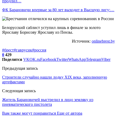
продлил…
ФК Барановичи впервые за 80 лет выходит в Высшую лигу:…
Белорусский саблист уступил лишь в финале за золото
Ярославу Борисову Ярославу из Пензы.
Источник:
onlinebrest.by
#брест
#гаврусик
#россия
0
429
Поделится
VK
OK.ru
Facebook
Twitter
WhatsApp
Telegram
Viber
Предыдущая запись
Строители случайно нашли лодку XIX века, заполненную
артефактами
Следующая запись
Житель Барановичей выстрелил в лицо земляку из
пневматического пистолета
Вам также могут понравиться
Еще от автора