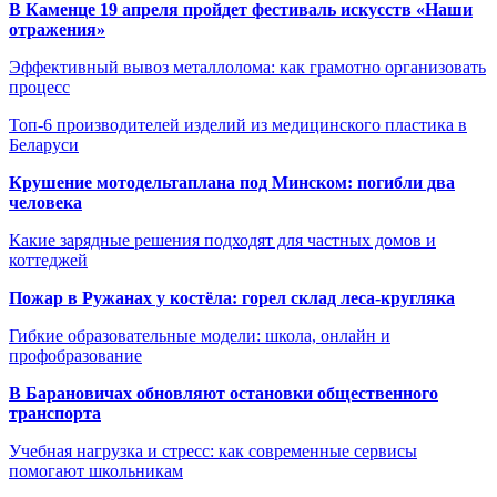
В Каменце 19 апреля пройдет фестиваль искусств «Наши
отражения»
Эффективный вывоз металлолома: как грамотно организовать
процесс
Топ-6 производителей изделий из медицинского пластика в
Беларуси
Крушение мотодельтаплана под Минском: погибли два
человека
Какие зарядные решения подходят для частных домов и
коттеджей
Пожар в Ружанах у костёла: горел склад леса-кругляка
Гибкие образовательные модели: школа, онлайн и
профобразование
В Барановичах обновляют остановки общественного
транспорта
Учебная нагрузка и стресс: как современные сервисы
помогают школьникам