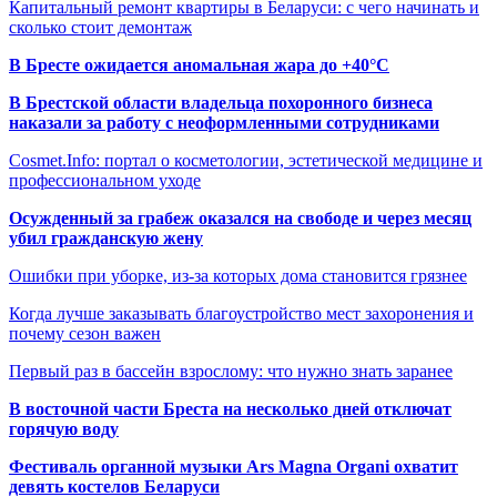
Капитальный ремонт квартиры в Беларуси: с чего начинать и
сколько стоит демонтаж
В Бресте ожидается аномальная жара до +40°C
В Брестской области владельца похоронного бизнеса
наказали за работу с неоформленными сотрудниками
Cosmet.Info: портал о косметологии, эстетической медицине и
профессиональном уходе
Осужденный за грабеж оказался на свободе и через месяц
убил гражданскую жену
Ошибки при уборке, из-за которых дома становится грязнее
Когда лучше заказывать благоустройство мест захоронения и
почему сезон важен
Первый раз в бассейн взрослому: что нужно знать заранее
В восточной части Бреста на несколько дней отключат
горячую воду
Фестиваль органной музыки Ars Magna Organi охватит
девять костелов Беларуси