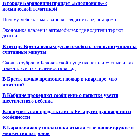
В городе Барановичи пройдет «Библионочь» с
космической тематикой
Почему мебель в магазине выглядит иначе, чем дома
Экономика владения автомобилем: где водители теряют
деньги
В центре Бреста вспыхнул автомобиль: огонь потушили за
считанные минуты
Сколько зубров в Беловежской пуще насчитали ученые и как
изменилась их численность за год
В Бресте ночью произошел пожар в квартире: что
известно?
В Кобрине проверяют сообщение о попытке увезти
шестилетнего ребенка
Как купить или продать сайт в Беларуси: руководство и
особенности
В Барановичах у школьника изъяли стрелковое оружие и
множество патронов