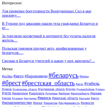
Интересное:
Для проверки боеготовности Вооруженных Сил в мае
призовут…
В Турции под завалами нашли тела гражданки Беларуси и
ее…
За торговлю косметикой в интернете без уплаты налогов
житель…
Польская таможня продает авто, конфискованные у
белорусов.…
Сколько в Беларуси учителей и какие у них зарплаты?…
Метки
#беларусь
#авто
#барановичи
#tochka
#берёза
#брест
#брестская_область
#гибель
#вело
#гродненская_область
#гомель
#гомельская_область
#гродно
#дальнобойщик
#деньга
#дети
#зарплата
#животное
#кража
#кобрин
#контрабанда
#здоровье
#минск
#минская_область
#литва
#мото
#лунинец
#медицина
#могилёв
#мошенничество
#новости
#налог
#недвижимость
#наркотик