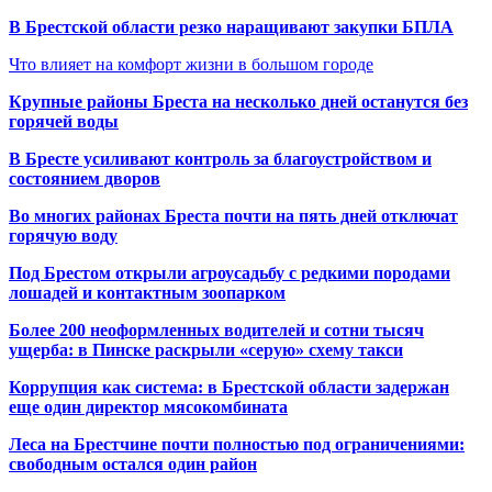
В Брестской области резко наращивают закупки БПЛА
Что влияет на комфорт жизни в большом городе
Крупные районы Бреста на несколько дней останутся без
горячей воды
В Бресте усиливают контроль за благоустройством и
состоянием дворов
Во многих районах Бреста почти на пять дней отключат
горячую воду
Под Брестом открыли агроусадьбу с редкими породами
лошадей и контактным зоопарком
Более 200 неоформленных водителей и сотни тысяч
ущерба: в Пинске раскрыли «серую» схему такси
Коррупция как система: в Брестской области задержан
еще один директор мясокомбината
Леса на Брестчине почти полностью под ограничениями:
свободным остался один район