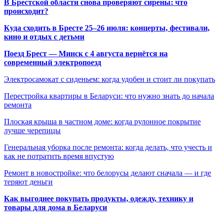
В Брестской области снова проверяют сирены: что
происходит?
Куда сходить в Бресте 25–26 июля: концерты, фестивали,
кино и отдых с детьми
Поезд Брест — Минск с 4 августа вернётся на
современный электропоезд
Электросамокат с сиденьем: когда удобен и стоит ли покупать
Перестройка квартиры в Беларуси: что нужно знать до начала
ремонта
Плоская крыша в частном доме: когда рулонное покрытие
лучше черепицы
Генеральная уборка после ремонта: когда делать, что учесть и
как не потратить время впустую
Ремонт в новостройке: что белорусы делают сначала — и где
теряют деньги
Как выгоднее покупать продукты, одежду, технику и
товары для дома в Беларуси