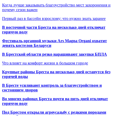
Когда лучше заказывать благоустройство мест захоронения и
почему сезон важен
Первый раз в бассейн взрослому: что нужно знать заранее
В восточной части Бреста на несколько дней отключат
горячую воду
Фестиваль органной музыки Ars Magna Organi охватит
девять костелов Беларуси
В Брестской области резко наращивают закупки БПЛА
Что влияет на комфорт жизни в большом городе
Крупные районы Бреста на несколько дней останутся без
горячей воды
В Бресте усиливают контроль за благоустройством и
состоянием дворов
Во многих районах Бреста почти на пять дней отключат
горячую воду
Под Брестом открыли агроусадьбу с редкими породами