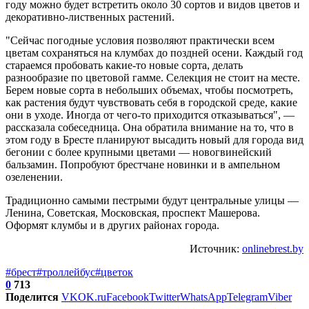
году можно будет встретить около 30 сортов и видов цветов и
декоративно-лиственных растений.
"Сейчас погодные условия позволяют практически всем
цветам сохраняться на клумбах до поздней осени. Каждый год
стараемся пробовать какие-то новые сорта, делать
разнообразие по цветовой гамме. Селекция не стоит на месте.
Берем новые сорта в небольших объемах, чтобы посмотреть,
как растения будут чувствовать себя в городской среде, какие
они в уходе. Иногда от чего-то приходится отказываться", —
рассказала собеседница. Она обратила внимание на то, что в
этом году в Бресте планируют высадить новый для города вид
бегонии с более крупными цветами — новогвинейский
бальзамин. Попробуют брестчане новинки и в ампельном
озеленении.
Традиционно самыми пестрыми будут центральные улицы —
Ленина, Советская, Московская, проспект Машерова.
Оформят клумбы и в других районах города.
Источник:
onlinebrest.by
#брест
#троллейбус
#цветок
0
713
Поделится
VK
OK.ru
Facebook
Twitter
WhatsApp
Telegram
Viber