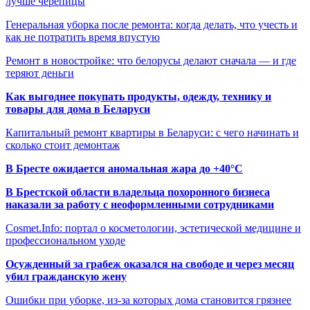
лучше черепицы
Генеральная уборка после ремонта: когда делать, что учесть и
как не потратить время впустую
Ремонт в новостройке: что белорусы делают сначала — и где
теряют деньги
Как выгоднее покупать продукты, одежду, технику и
товары для дома в Беларуси
Капитальный ремонт квартиры в Беларуси: с чего начинать и
сколько стоит демонтаж
В Бресте ожидается аномальная жара до +40°C
В Брестской области владельца похоронного бизнеса
наказали за работу с неоформленными сотрудниками
Cosmet.Info: портал о косметологии, эстетической медицине и
профессиональном уходе
Осужденный за грабеж оказался на свободе и через месяц
убил гражданскую жену
Ошибки при уборке, из-за которых дома становится грязнее