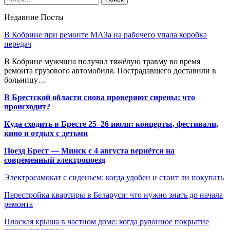
Недавние Посты
В Кобрине при ремонте МАЗа на рабочего упала коробка
передач
В Кобрине мужчина получил тяжёлую травму во время
ремонта грузового автомобиля. Пострадавшего доставили в
больницу…
В Брестской области снова проверяют сирены: что
происходит?
Куда сходить в Бресте 25–26 июля: концерты, фестивали,
кино и отдых с детьми
Поезд Брест — Минск с 4 августа вернётся на
современный электропоезд
Электросамокат с сиденьем: когда удобен и стоит ли покупать
Перестройка квартиры в Беларуси: что нужно знать до начала
ремонта
Плоская крыша в частном доме: когда рулонное покрытие