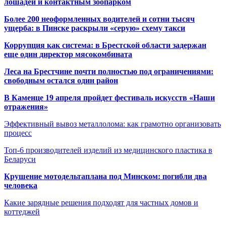
лошадей и контактным зоопарком
Более 200 неоформленных водителей и сотни тысяч
ущерба: в Пинске раскрыли «серую» схему такси
Коррупция как система: в Брестской области задержан
еще один директор мясокомбината
Леса на Брестчине почти полностью под ограничениями:
свободным остался один район
В Каменце 19 апреля пройдет фестиваль искусств «Наши
отражения»
Эффективный вывоз металлолома: как грамотно организовать
процесс
Топ-6 производителей изделий из медицинского пластика в
Беларуси
Крушение мотодельтаплана под Минском: погибли два
человека
Какие зарядные решения подходят для частных домов и
коттеджей