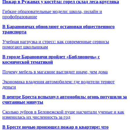
Пожар в Ружанах у костёла: горел склад леса-кругляка
Гибкие образовательные модели: школа, онлайн и
профобразование
В Барановичах обновляют остановки общественного
транспорта
Учебная нагрузка и стресс: как современные сервисы
помогают школьникам
В городе Барановичи пройдет «Библионочь» с
космической тематикой
Почему мебель в магазине выглядит иначе, чем дома
Экономика владения автомобилем: где водители теряют
деньги
В центре Бреста вспыхнул автомобиль: огонь потушили за
считанные минуты
Сколько зубров в Беловежской пуще насчитали ученые и как
изменилась их численность за год
В Бресте ночью произошел пожар в квартире: что