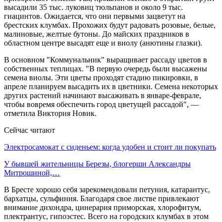
высадили 35 тыс. луковиц тюльпанов и около 9 тыс.
гиацинтов. Ожидается, что они первыми зацветут на
брестских клумбах. Прохожих будут радовать розовые, белые,
малиновые, желтые бутоны. До майских праздников в
областном центре высадят еще и виолу (анютины глазки).
В основном "Коммунальник" выращивает рассаду цветов в
собственных теплицах. "В первую очередь были высажены
семена виолы. Эти цветы проходят стадию пикировки, в
апреле планируем высадить их в цветники. Семена некоторых
других растений начинают высаживать в январе-феврале,
чтобы вовремя обеспечить город цветущей рассадой", —
отметила Виктория Новик.
Сейчас читают
Электросамокат с сиденьем: когда удобен и стоит ли покупать
У бывшей жительницы Березы, блогерши Александры
Митрошиной,…
В Бресте хорошо себя зарекомендовали петуния, катарантус,
бархатцы, сульфиния. Благодаря свое листве привлекают
внимание дихондра, цинерария приморская, хлорофитум,
плектрантус, гипоэстес. Всего на городских клумбах в этом