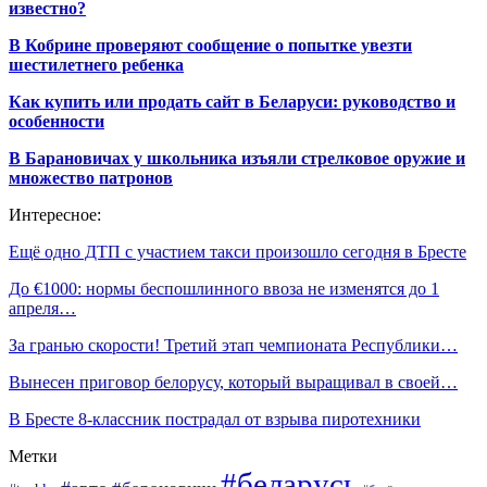
известно?
В Кобрине проверяют сообщение о попытке увезти
шестилетнего ребенка
Как купить или продать сайт в Беларуси: руководство и
особенности
В Барановичах у школьника изъяли стрелковое оружие и
множество патронов
Интересное:
Ещё одно ДТП с участием такси произошло сегодня в Бресте
До €1000: нормы беспошлинного ввоза не изменятся до 1
апреля…
За гранью скорости! Третий этап чемпионата Республики…
Вынесен приговор белорусу, который выращивал в своей…
В Бресте 8-классник пострадал от взрыва пиротехники
Метки
#беларусь