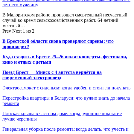
летнего мужчину
В Малоритском районе произошел смертельный несчастный
случай во время сельскохозяйственных работ. 64-летний
местный…
Prev
Next
1 из 2
В Брестской области снова проверяют сирены: что
происходит?
Куда сходить в Бресте 25–26 июля: концерты, фестивали,
кино и отдых с детьми
Поезд Брест — Минск с 4 августа вернётся на
современный электропоезд
Электросамокат с сиденьем: когда удобен и стоит ли покупать
Перестройка квартиры в Беларуси: что нужно знать до начала
ремонта
Плоская крыша в частном доме: когда рулонное покрытие
лучше черепицы
Генеральная уборка после ремонта: когда делать, что учесть и