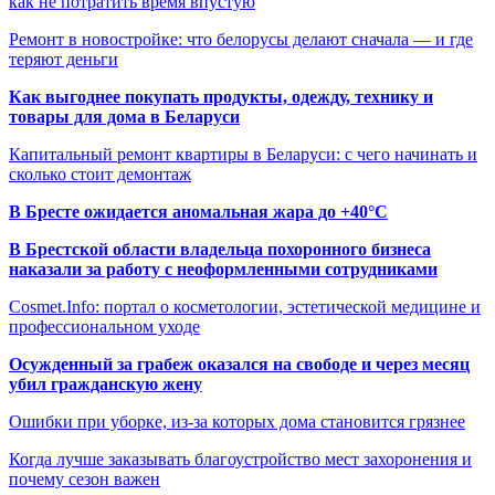
как не потратить время впустую
Ремонт в новостройке: что белорусы делают сначала — и где
теряют деньги
Как выгоднее покупать продукты, одежду, технику и
товары для дома в Беларуси
Капитальный ремонт квартиры в Беларуси: с чего начинать и
сколько стоит демонтаж
В Бресте ожидается аномальная жара до +40°C
В Брестской области владельца похоронного бизнеса
наказали за работу с неоформленными сотрудниками
Cosmet.Info: портал о косметологии, эстетической медицине и
профессиональном уходе
Осужденный за грабеж оказался на свободе и через месяц
убил гражданскую жену
Ошибки при уборке, из-за которых дома становится грязнее
Когда лучше заказывать благоустройство мест захоронения и
почему сезон важен