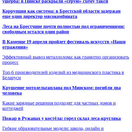
ущерба: в Пинске раскрыли «серую» схему такси
Коррупция как система: в Брестской области задержан
еще один директор мясокомбината
Леса на Брестчине почти полностью под ограничениями:
свободным остался один район
В Каменце 19 апреля пройдет фестиваль искусств «Наши
отражения»
Эффективный вывоз металлолома: как грамотно организовать
процесс
Топ-6 производителей изделий из медицинского пластика в
Беларуси
Крушение мотодельтаплана под Минском: погибли два
человека
Какие зарядные решения подходят для частных домов и
коттеджей
Пожар в Ружанах у костёла: горел склад леса-кругляка
Гибкие образовательные модели: школа, онлайн и