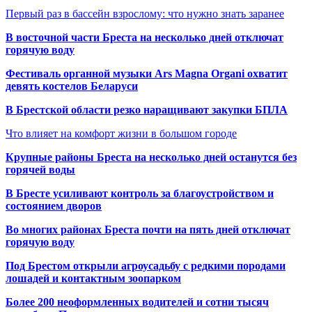
Первый раз в бассейн взрослому: что нужно знать заранее
В восточной части Бреста на несколько дней отключат
горячую воду
Фестиваль органной музыки Ars Magna Organi охватит
девять костелов Беларуси
В Брестской области резко наращивают закупки БПЛА
Что влияет на комфорт жизни в большом городе
Крупные районы Бреста на несколько дней останутся без
горячей воды
В Бресте усиливают контроль за благоустройством и
состоянием дворов
Во многих районах Бреста почти на пять дней отключат
горячую воду
Под Брестом открыли агроусадьбу с редкими породами
лошадей и контактным зоопарком
Более 200 неоформленных водителей и сотни тысяч