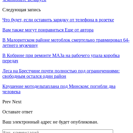
Следующая запись
Что будет, если оставить зарядку от телефона в розетке
Вам также могут понравиться
Еще от автора
В Малоритском районе мотоблок смертельно травмировал 64-
летнего мужчину
В Кобрине при ремонте МАЗа на рабочего упала коробка
передач
Леса на Брестчине почти полностью под ограничениями:
свободным остался один район
Крушение мотодельтаплана под Минском: погибли два
человека
Prev
Next
Оставьте ответ
Ваш электронный адрес не будет опубликован.