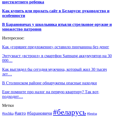
шестилетнего ребенка
Как купить или продать сайт в Беларуси: руководство и
особенности
В Барановичах у школьника изъяли стрелковое оружие и
множество патронов
Интересное:
Как «горящее предложение» оставило пинчанина без денег
Энтузиаст «встроил» в смартфон Samsung аккумулятор на 30
000…
Как выглядел бы сегодня мужчина, который жил 30 тысяч
лет…
В Столинском районе обнаружены опасные находки
Еще помните про налог на первую квартиру? Так вот,
подходит…
Метки
#беларусь
#авто
#барановичи
#tochka
#берёза