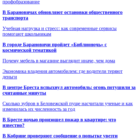
профобразование
В Барановичах обновляют остановки общественного
транспорта
Учебная нагрузка и стресс: как современные сервисы
помогают школьникам
В городе Барановичи пройдет «Библионочь» с
космической тематикой
Почему мебель в магазине выглядит иначе, чем дома
Экономика владения автомобилем: где водители теряют
деньги
В центре Бреста вспыхнул автомобиль: огонь потушили за
считанные минуты
Сколько зубров в Беловежской пуще насчитали ученые и как
изменилась их численность за год
В Бресте ночью произошел пожар в квартире: что
известно?
В Кобрине проверяют сообщение о попытке увезти