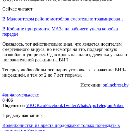
Сейчас читают
В Малоритском районе мотоблок смертельно травмировал…
В Кобрине при ремонте МАЗа на рабочего упала коробка
передач
Оказалось, тот действительно знал, что является носителем
смертельного вируса, но несмотря на это, подверг новую
возлюбленную риску. Сдав кровь на анализ, девушка узнала о
положительной реакции на ВИЧ.
Теперь у любвеобильного парня уголовка за заражение ВИЧ-
инфекцией, а там от 2 до 7 лет тюрьмы.
Источник:
onlinebrest.by
#вич
#гомель
#секс
0
406
Поделится
VK
OK.ru
Facebook
Twitter
WhatsApp
Telegram
Viber
Предыдущая запись
Волейболистки из Бреста продолжают только побеждать в
чемпионате Беларуси