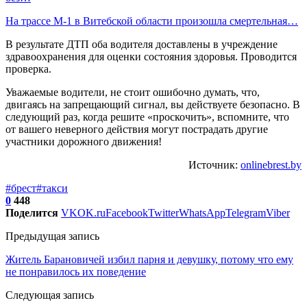
На трассе М-1 в Витебской области произошла смертельная…
В результате ДТП оба водителя доставлены в учреждение
здравоохранения для оценки состояния здоровья. Проводится
проверка.
Уважаемые водители, не стоит ошибочно думать, что,
двигаясь на запрещающий сигнал, вы действуете безопасно. В
следующий раз, когда решите «проскочить», вспомните, что
от вашего неверного действия могут пострадать другие
участники дорожного движения!
Источник:
onlinebrest.by
#брест
#такси
0
448
Поделится
VK
OK.ru
Facebook
Twitter
WhatsApp
Telegram
Viber
Предыдущая запись
Житель Барановичей избил парня и девушку, потому что ему
не понравилось их поведение
Следующая запись