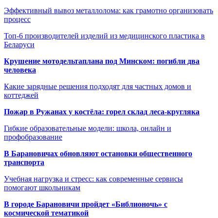
Эффективный вывоз металлолома: как грамотно организовать
процесс
Топ-6 производителей изделий из медицинского пластика в
Беларуси
Крушение мотодельтаплана под Минском: погибли два
человека
Какие зарядные решения подходят для частных домов и
коттеджей
Пожар в Ружанах у костёла: горел склад леса-кругляка
Гибкие образовательные модели: школа, онлайн и
профобразование
В Барановичах обновляют остановки общественного
транспорта
Учебная нагрузка и стресс: как современные сервисы
помогают школьникам
В городе Барановичи пройдет «Библионочь» с
космической тематикой