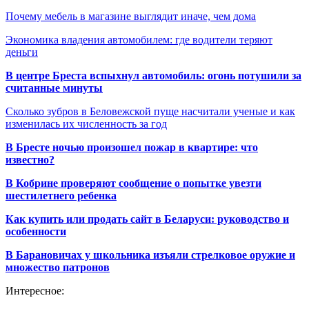
Почему мебель в магазине выглядит иначе, чем дома
Экономика владения автомобилем: где водители теряют
деньги
В центре Бреста вспыхнул автомобиль: огонь потушили за
считанные минуты
Сколько зубров в Беловежской пуще насчитали ученые и как
изменилась их численность за год
В Бресте ночью произошел пожар в квартире: что
известно?
В Кобрине проверяют сообщение о попытке увезти
шестилетнего ребенка
Как купить или продать сайт в Беларуси: руководство и
особенности
В Барановичах у школьника изъяли стрелковое оружие и
множество патронов
Интересное: