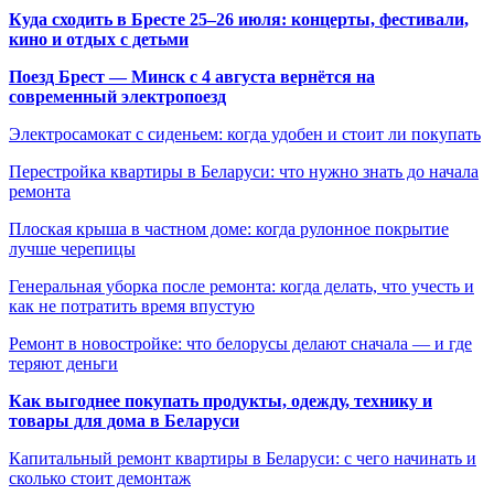
Куда сходить в Бресте 25–26 июля: концерты, фестивали,
кино и отдых с детьми
Поезд Брест — Минск с 4 августа вернётся на
современный электропоезд
Электросамокат с сиденьем: когда удобен и стоит ли покупать
Перестройка квартиры в Беларуси: что нужно знать до начала
ремонта
Плоская крыша в частном доме: когда рулонное покрытие
лучше черепицы
Генеральная уборка после ремонта: когда делать, что учесть и
как не потратить время впустую
Ремонт в новостройке: что белорусы делают сначала — и где
теряют деньги
Как выгоднее покупать продукты, одежду, технику и
товары для дома в Беларуси
Капитальный ремонт квартиры в Беларуси: с чего начинать и
сколько стоит демонтаж