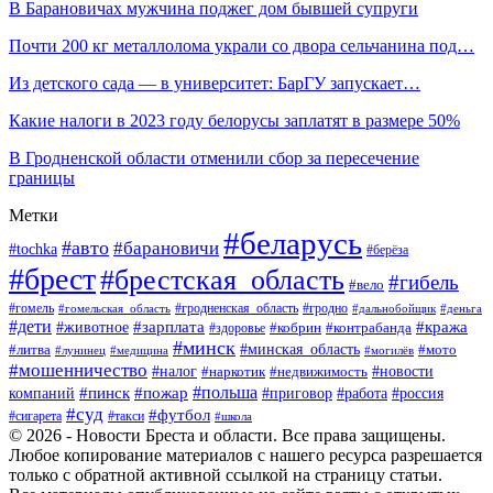
В Барановичах мужчина поджег дом бывшей супруги
Почти 200 кг металлолома украли со двора сельчанина под…
Из детского сада — в университет: БарГУ запускает…
Какие налоги в 2023 году белорусы заплатят в размере 50%
В Гродненской области отменили сбор за пересечение
границы
Метки
#беларусь
#авто
#барановичи
#tochka
#берёза
#брест
#брестская_область
#гибель
#вело
#гродненская_область
#гомель
#гомельская_область
#гродно
#дальнобойщик
#деньга
#дети
#зарплата
#животное
#кража
#кобрин
#контрабанда
#здоровье
#минск
#минская_область
#литва
#мото
#лунинец
#медицина
#могилёв
#мошенничество
#новости
#налог
#недвижимость
#наркотик
#польша
#пинск
#пожар
компаний
#приговор
#работа
#россия
#суд
#футбол
#такси
#сигарета
#школа
© 2026 - Новости Бреста и области. Все права защищены.
Любое копирование материалов с нашего ресурса разрешается
только с обратной активной ссылкой на страницу статьи.