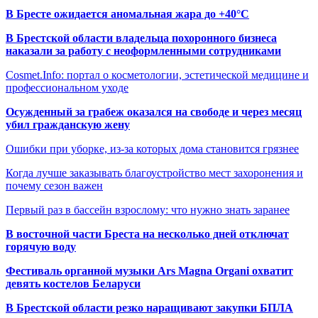
В Бресте ожидается аномальная жара до +40°C
В Брестской области владельца похоронного бизнеса
наказали за работу с неоформленными сотрудниками
Cosmet.Info: портал о косметологии, эстетической медицине и
профессиональном уходе
Осужденный за грабеж оказался на свободе и через месяц
убил гражданскую жену
Ошибки при уборке, из-за которых дома становится грязнее
Когда лучше заказывать благоустройство мест захоронения и
почему сезон важен
Первый раз в бассейн взрослому: что нужно знать заранее
В восточной части Бреста на несколько дней отключат
горячую воду
Фестиваль органной музыки Ars Magna Organi охватит
девять костелов Беларуси
В Брестской области резко наращивают закупки БПЛА