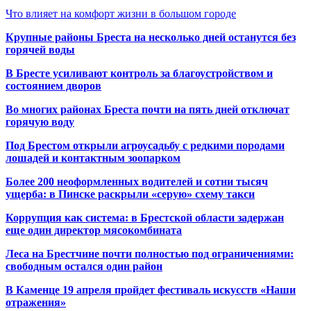
Что влияет на комфорт жизни в большом городе
Крупные районы Бреста на несколько дней останутся без
горячей воды
В Бресте усиливают контроль за благоустройством и
состоянием дворов
Во многих районах Бреста почти на пять дней отключат
горячую воду
Под Брестом открыли агроусадьбу с редкими породами
лошадей и контактным зоопарком
Более 200 неоформленных водителей и сотни тысяч
ущерба: в Пинске раскрыли «серую» схему такси
Коррупция как система: в Брестской области задержан
еще один директор мясокомбината
Леса на Брестчине почти полностью под ограничениями:
свободным остался один район
В Каменце 19 апреля пройдет фестиваль искусств «Наши
отражения»