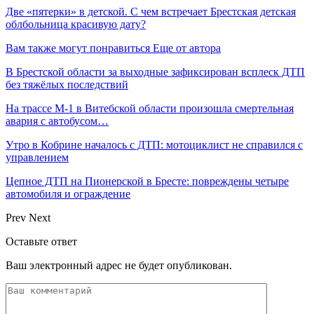
Две «пятерки» в детской. С чем встречает Брестская детская
облбольница красивую дату?
Вам также могут понравиться
Еще от автора
В Брестской области за выходные зафиксирован всплеск ДТП
без тяжёлых последствий
На трассе М-1 в Витебской области произошла смертельная
авария с автобусом…
Утро в Кобрине началось с ДТП: мотоциклист не справился с
управлением
Цепное ДТП на Пионерской в Бресте: повреждены четыре
автомобиля и ограждение
Prev
Next
Оставьте ответ
Ваш электронный адрес не будет опубликован.