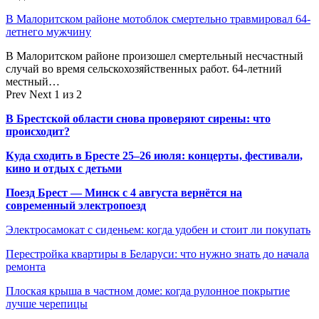
В Малоритском районе мотоблок смертельно травмировал 64-
летнего мужчину
В Малоритском районе произошел смертельный несчастный
случай во время сельскохозяйственных работ. 64-летний
местный…
Prev
Next
1 из 2
В Брестской области снова проверяют сирены: что
происходит?
Куда сходить в Бресте 25–26 июля: концерты, фестивали,
кино и отдых с детьми
Поезд Брест — Минск с 4 августа вернётся на
современный электропоезд
Электросамокат с сиденьем: когда удобен и стоит ли покупать
Перестройка квартиры в Беларуси: что нужно знать до начала
ремонта
Плоская крыша в частном доме: когда рулонное покрытие
лучше черепицы