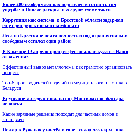
Более 200 неоформленных водителей и сотни тысяч
ущерба: в Пинске раскрыли «серую» схему такси
Коррупция как система: в Брестской области задержан
еще один директор мясокомбината
Леса на Брестчине почти полностью под ограничениями:
свободным остался один район
В Каменце 19 апреля пройдет фестиваль искусств «Наши
отражения»
Эффективный вывоз металлолома: как грамотно организовать
процесс
Топ-6 производителей изделий из медицинского пластика в
Беларуси
Крушение мотодельтаплана под Минском: погибли два
человека
Какие зарядные решения подходят для частных домов и
коттеджей
Пожар в Ружанах у костёла: горел склад леса-кругляка