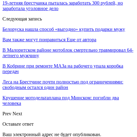
19-летняя брестчанка пыталась заработать 300 рублей, но
заработала уголовное дело
Следующая запись
Белоруска нашла способ «выгодно» купить подарки мужу
Вам также могут понравиться
Еще от автора
В Малоритском районе мотоблок смертельно травмировал 64-
летнего мужчину
В Кобрине при ремонте МАЗа на рабочего упала коробка
передач
Леса на Брестчине почти полностью под ограничениями:
свободным остался один район
Крушение мотодельтаплана под Минском: погибли два
человека
Prev
Next
Оставьте ответ
Ваш электронный адрес не будет опубликован.