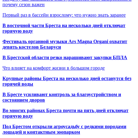
почему сезон важен
Первый раз в бассейн взрослому: что нужно знать заранее
В восточной части Бреста на несколько дней отключат
горячую воду
Фестиваль органной музыки Ars Magna Organi охватит
девять костелов Беларуси
В Брестской области резко наращивают закупки БПЛА
Что влияет на комфорт жизни в большом городе
Крупные районы Бреста на несколько дней останутся без
горячей воды
В Бресте усиливают контроль за благоустройством и
состоянием дворов
Во многих районах Бреста почти на пять дней отключат
горячую воду
Под Брестом открыли агроусадьбу с редкими породами
лошадей и контактным зоопарком