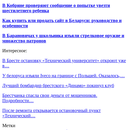
В Кобрине проверяют сообщение о попытке увезти
шестилетнего ребенка
Как купить или продать сайт в Беларуси: руководство и
особенности
В Барановичах у школьника изъяли стрелковое оружие и
множество патронов
Интересное:
В Бресте остановку «Технический университет» откроют уже
в…
У белоруса изъяли Iveco на границе с Польшей. Оказалось,…
Лучший бомбардир брестского «Динамо» покинул клуб
Брестчанка спасла свои деньги от мошенников.
Подробности…
После ремонта открывается остановочный пункт
«Технический…
Метки