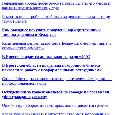
Генеральная уборка после ремонта: когда делать, что учесть и
как не потратить время впустую
Ремонт в новостройке: что белорусы делают сначала — и где
теряют деньги
Как выгоднее покупать продукты, одежду, технику и
товары для дома в Беларуси
Капитальный ремонт квартиры в Беларуси: с чего начинать и
сколько стоит демонтаж
В Бресте ожидается аномальная жара до +40°C
В Брестской области владельца похоронного бизнеса
наказали за работу с неоформленными сотрудниками
Cosmet.Info: портал о косметологии, эстетической медицине и
профессиональном уходе
Осужденный за грабеж оказался на свободе и через месяц
убил гражданскую жену
Ошибки при уборке, из-за которых дома становится грязнее
Когда лучше заказывать благоустройство мест захоронения и