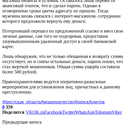
магазина нюансы и условия. Оставалось лишь перевести
авансовый платеж, что и сделал парень. Однако в
оговоренные сроки цветы адресату не пришли. Тогда
мужчина вновь связался с интернет-магазином, сотрудники
которого предложили вернуть ему деньги.
Потерпевший перешел по предложенной ссылке и ввел свои
личные данные, сам того не подозревая, предоставив
злоумышленникам удаленный доступ к своей банковской
карте.
Лишь обнаружив, что не только обещанная к возврату сумма
отсутствует, но и сняты остальные деньги, парень понял, что
стал жертвой мошенников. Общая сумма ущерба составила
более 500 рублей.
Правоохранителями ведутся оперативно-разыскные
мероприятия для установления лиц, причастных к данному
преступлению.
#брестская_область
#мошенничество
#пинск
#цветок
0
359
Поделится
VK
OK.ru
Facebook
Twitter
WhatsApp
Telegram
Viber
Предыдущая запись