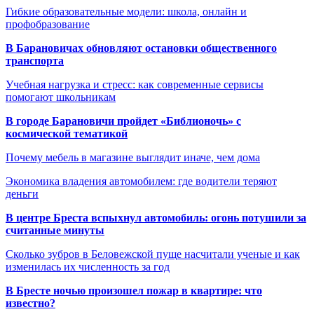
Гибкие образовательные модели: школа, онлайн и
профобразование
В Барановичах обновляют остановки общественного
транспорта
Учебная нагрузка и стресс: как современные сервисы
помогают школьникам
В городе Барановичи пройдет «Библионочь» с
космической тематикой
Почему мебель в магазине выглядит иначе, чем дома
Экономика владения автомобилем: где водители теряют
деньги
В центре Бреста вспыхнул автомобиль: огонь потушили за
считанные минуты
Сколько зубров в Беловежской пуще насчитали ученые и как
изменилась их численность за год
В Бресте ночью произошел пожар в квартире: что
известно?