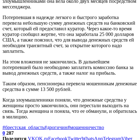
злоумышленниками она вела около двух месяцев посредством
мессенджера.
Потерпевшая в надежде легкого и быстрого заработка
перевела небольшую сумму денежных средств на банковский
счет, который ей предоставил куратор. Через какое-то время
куратор сообщил жертве, что она заработала 25 000 долларов
США, а также пояснил, что для вывода денежных средств ей
необходим транзитный счет, за открытие которого надо
заплатить.
На этом вложения не закончились. В дальнейшем
потерпевшей было необходимо заплатить комиссию банка за
вывод денежных средств, а также налог на прибыль.
Таким образом, пенсионерка перевела мошенникам денежные
средства в сумме 13 500 рублей.
Когда злоумышленники поняли, что денежные средства у
женщины просто закончились, они перестали выходить на
связь. Тогда женщина и поняла, что ее обманули, и обратилась
в милицию.
#брестская_область
#дрогичин
#мошенничество
0
287
Поделится
VK
OK.ru
Facebook
Twitter
WhatsApp
Telegram
Viber