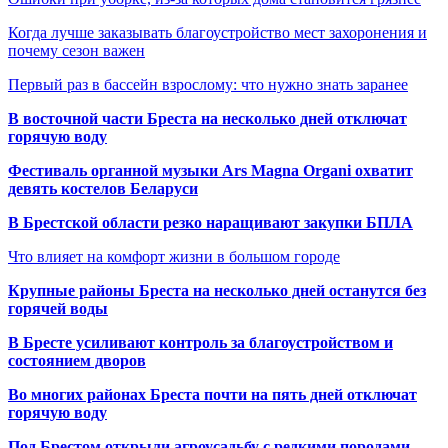
Когда лучше заказывать благоустройство мест захоронения и
почему сезон важен
Первый раз в бассейн взрослому: что нужно знать заранее
В восточной части Бреста на несколько дней отключат
горячую воду
Фестиваль органной музыки Ars Magna Organi охватит
девять костелов Беларуси
В Брестской области резко наращивают закупки БПЛА
Что влияет на комфорт жизни в большом городе
Крупные районы Бреста на несколько дней останутся без
горячей воды
В Бресте усиливают контроль за благоустройством и
состоянием дворов
Во многих районах Бреста почти на пять дней отключат
горячую воду
Под Брестом открыли агроусадьбу с редкими породами