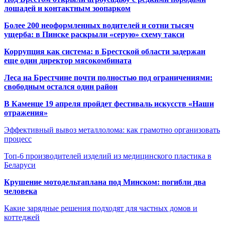
лошадей и контактным зоопарком
Более 200 неоформленных водителей и сотни тысяч
ущерба: в Пинске раскрыли «серую» схему такси
Коррупция как система: в Брестской области задержан
еще один директор мясокомбината
Леса на Брестчине почти полностью под ограничениями:
свободным остался один район
В Каменце 19 апреля пройдет фестиваль искусств «Наши
отражения»
Эффективный вывоз металлолома: как грамотно организовать
процесс
Топ-6 производителей изделий из медицинского пластика в
Беларуси
Крушение мотодельтаплана под Минском: погибли два
человека
Какие зарядные решения подходят для частных домов и
коттеджей