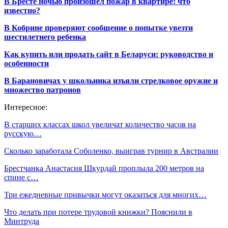
В Бресте ночью произошел пожар в квартире: что
известно?
В Кобрине проверяют сообщение о попытке увезти
шестилетнего ребенка
Как купить или продать сайт в Беларуси: руководство и
особенности
В Барановичах у школьника изъяли стрелковое оружие и
множество патронов
Интересное:
В старших классах школ увеличат количество часов на
русскую…
Сколько заработала Соболенко, выиграв турнир в Австралии
Брестчанка Анастасия Шкурдай проплыла 200 метров на
спине с…
Три ежедневные привычки могут оказаться для многих…
Что делать при потере трудовой книжки? Пояснили в
Минтруда