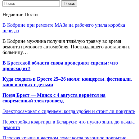
Недавние Посты
В Кобрине при ремонте МАЗа на рабочего упала коробка
передач
В Кобрине мужчина получил тяжёлую травму во время
ремонта грузового автомобиля. Пострадавшего доставили в
больницу…
В Брестской области снова проверяют сирены: что
происходит?
Куда сходить в Бресте 25–26 июля: концерты, фестивали,
кино и отдых с детьми
Поезд Брест — Минск с 4 августа вернётся на
современный электропоезд
Электросамокат с сиденьем: когда удобен и стоит ли покупать
Перестройка квартиры в Беларуси: что нужно знать до начала
ремонта
Плоская крыша в частном доме: когда рулонное покрытие