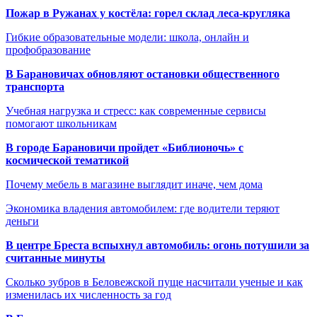
Пожар в Ружанах у костёла: горел склад леса-кругляка
Гибкие образовательные модели: школа, онлайн и
профобразование
В Барановичах обновляют остановки общественного
транспорта
Учебная нагрузка и стресс: как современные сервисы
помогают школьникам
В городе Барановичи пройдет «Библионочь» с
космической тематикой
Почему мебель в магазине выглядит иначе, чем дома
Экономика владения автомобилем: где водители теряют
деньги
В центре Бреста вспыхнул автомобиль: огонь потушили за
считанные минуты
Сколько зубров в Беловежской пуще насчитали ученые и как
изменилась их численность за год