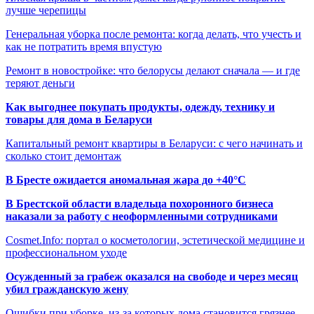
лучше черепицы
Генеральная уборка после ремонта: когда делать, что учесть и
как не потратить время впустую
Ремонт в новостройке: что белорусы делают сначала — и где
теряют деньги
Как выгоднее покупать продукты, одежду, технику и
товары для дома в Беларуси
Капитальный ремонт квартиры в Беларуси: с чего начинать и
сколько стоит демонтаж
В Бресте ожидается аномальная жара до +40°C
В Брестской области владельца похоронного бизнеса
наказали за работу с неоформленными сотрудниками
Cosmet.Info: портал о косметологии, эстетической медицине и
профессиональном уходе
Осужденный за грабеж оказался на свободе и через месяц
убил гражданскую жену
Ошибки при уборке, из-за которых дома становится грязнее