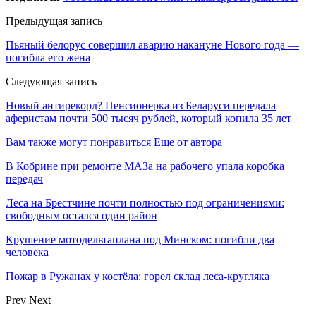
Предыдущая запись
Пьяный белорус совершил аварию накануне Нового года —
погибла его жена
Следующая запись
Новый антирекорд? Пенсионерка из Беларуси передала
аферистам почти 500 тысяч рублей, который копила 35 лет
Вам также могут понравиться
Еще от автора
В Кобрине при ремонте МАЗа на рабочего упала коробка
передач
Леса на Брестчине почти полностью под ограничениями:
свободным остался один район
Крушение мотодельтаплана под Минском: погибли два
человека
Пожар в Ружанах у костёла: горел склад леса-кругляка
Prev
Next