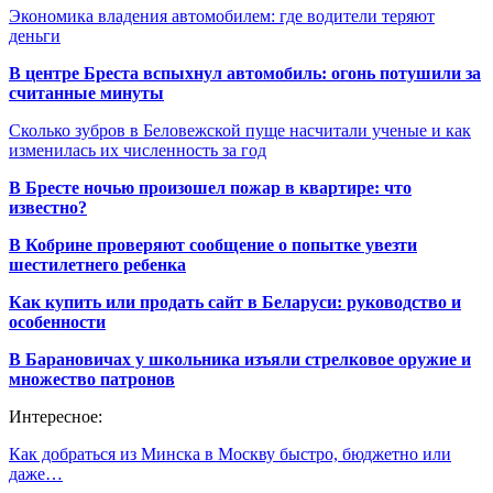
Экономика владения автомобилем: где водители теряют
деньги
В центре Бреста вспыхнул автомобиль: огонь потушили за
считанные минуты
Сколько зубров в Беловежской пуще насчитали ученые и как
изменилась их численность за год
В Бресте ночью произошел пожар в квартире: что
известно?
В Кобрине проверяют сообщение о попытке увезти
шестилетнего ребенка
Как купить или продать сайт в Беларуси: руководство и
особенности
В Барановичах у школьника изъяли стрелковое оружие и
множество патронов
Интересное:
Как добраться из Минска в Москву быстро, бюджетно или
даже…