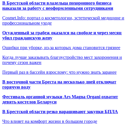
В Брестской области владельца похоронного бизнеса
наказали за работу с неоформленными сотрудниками
Cosmet.Info: портал о косметологии, эстетической медицине и
профессиональном уходе
Осужденный за грабеж оказался на свободе и через месяц
убил гражданскую жену
Ошибки при уборке, из-за которых дома становится грязнее
Когда лучше заказывать благоустройство мест захоронения и
почему сезон важен
Первый раз в бассейн взрослому: что нужно знать заранее
В восточной части Бреста на несколько дней отключат
горячую воду
Фестиваль органной музыки Ars Magna Organi охватит
девять костелов Беларуси
В Брестской области резко наращивают закупки БПЛА
Что влияет на комфорт жизни в большом городе