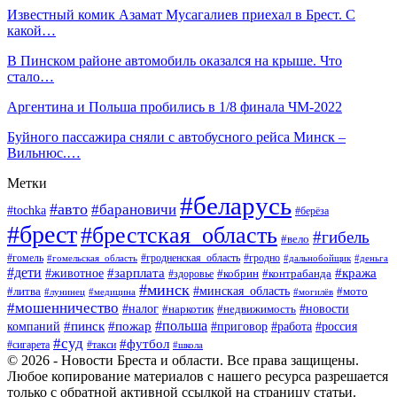
Известный комик Азамат Мусагалиев приехал в Брест. С
какой…
В Пинском районе автомобиль оказался на крыше. Что
стало…
Аргентина и Польша пробились в 1/8 финала ЧМ-2022
Буйного пассажира сняли с автобусного рейса Минск –
Вильнюс.…
Метки
#беларусь
#авто
#барановичи
#tochka
#берёза
#брест
#брестская_область
#гибель
#вело
#гродненская_область
#гомель
#гомельская_область
#гродно
#дальнобойщик
#деньга
#дети
#зарплата
#животное
#кража
#кобрин
#контрабанда
#здоровье
#минск
#минская_область
#литва
#мото
#лунинец
#медицина
#могилёв
#мошенничество
#новости
#налог
#недвижимость
#наркотик
#польша
#пинск
#пожар
компаний
#приговор
#работа
#россия
#суд
#футбол
#такси
#сигарета
#школа
© 2026 - Новости Бреста и области. Все права защищены.
Любое копирование материалов с нашего ресурса разрешается
только с обратной активной ссылкой на страницу статьи.