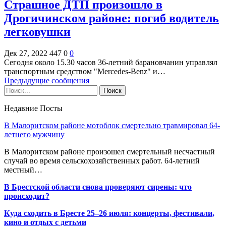
Страшное ДТП произошло в
Дрогичинском районе: погиб водитель
легковушки
Дек 27, 2022
447
0
0
Сегодня около 15.30 часов 36-летний барановчанин управлял
транспортным средством "Mercedes-Benz" и…
Предыдущие сообщения
Недавние Посты
В Малоритском районе мотоблок смертельно травмировал 64-
летнего мужчину
В Малоритском районе произошел смертельный несчастный
случай во время сельскохозяйственных работ. 64-летний
местный…
В Брестской области снова проверяют сирены: что
происходит?
Куда сходить в Бресте 25–26 июля: концерты, фестивали,
кино и отдых с детьми