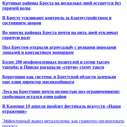
Крупные районы Бреста на несколько дней останутся без
горячей воды
В Бресте усиливают контроль за благоустройством и
состоянием дворов
Во многих районах Бреста почти на пять дней отключат
горячую воду
Под Брестом открыли агроусадьбу с редкими породами
лошадей и контактным зоопарком
Более 200 неоформленных водителей и сотни тысяч
ущерба: в Пинске раскрыли «серую» схему такси
Коррупция как система: в Брестской области задержан
еще один директор мясокомбината
Леса на Брестчине почти полностью под ограничениями:
свободным остался один район
В Каменце 19 апреля пройдет фестиваль искусств «Наши
отражения»
Эффективный вывоз металлолома: как грамотно организовать
процесс