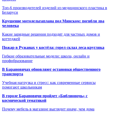
Топ-6 производителей изделий из медицинского пластика в
Беларуси
Крушение мотодельтаплана под Минском: погибли два
человека
Какие зарядные решения подходят для частных домов и
коттеджей
Пожар в Ружанах у костёла: горел склад леса-кругляка
Гибкие образовательные модели: школа, онлайн и
профобразование
В Барановичах обновляют остановки общественного
транспорта
Учебная нагрузка и стресс: как современные сервисы
помогают школьникам
В городе Барановичи пройдет «Библионочь» с
космической тематикой
Почему мебель в магазине выглядит иначе, чем дома