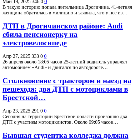
Май 19, 2025
346
0
0
В такую историю попала жительница Дрогичина. 41-летняя
женщина обратилась в милицию и заявила, что у нее из…
ДТП в Дрогичинском районе: Audi
сбила пенсионерку на
электровелосипеде
Апр 27, 2025
333
0
0
26 апреля около 18:05 часов 25-летний водитель управлял
автомобилем «Audi» и двигался по автодороге…
Столкновение с трактором и наезд на
пешехода: два ДТП с мотоциклами в
Брестской…
Апр 23, 2025
291
0
0
Сегодня на территории Брестской области произошло два
ДТП с участием мотоциклистов. Около 09:05 часов…
Бывшая студентка колледжа должна