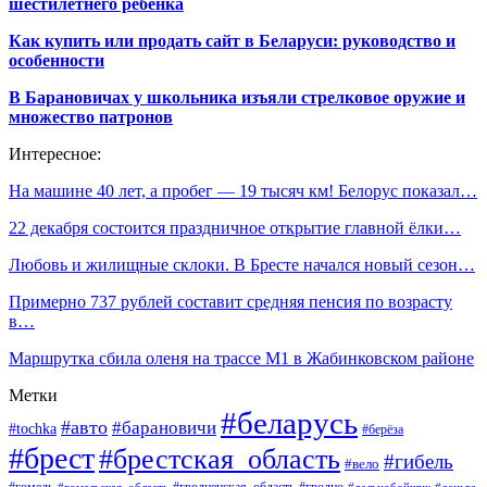
шестилетнего ребенка
Как купить или продать сайт в Беларуси: руководство и
особенности
В Барановичах у школьника изъяли стрелковое оружие и
множество патронов
Интересное:
На машине 40 лет, а пробег — 19 тысяч км! Белорус показал…
22 декабря состоится праздничное открытие главной ёлки…
Любовь и жилищные склоки. В Бресте начался новый сезон…
Примерно 737 рублей составит средняя пенсия по возрасту
в…
Маршрутка сбила оленя на трассе М1 в Жабинковском районе
Метки
#беларусь
#авто
#барановичи
#tochka
#берёза
#брест
#брестская_область
#гибель
#вело
#гродненская_область
#гомель
#гомельская_область
#дальнобойщик
#деньга