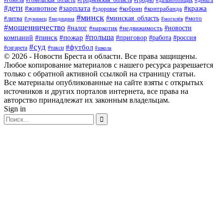
#гродно
#дети
#зарплата
#животное
#кража
#кобрин
#контрабанда
#здоровье
#минск
#минская_область
#литва
#мото
#лунинец
#медицина
#могилёв
#мошенничество
#новости
#налог
#недвижимость
#наркотик
#польша
#пинск
#пожар
компаний
#приговор
#работа
#россия
#суд
#футбол
#такси
#сигарета
#школа
© 2026 - Новости Бреста и области. Все права защищены.
Любое копирование материалов с нашего ресурса разрешается
только с обратной активной ссылкой на страницу статьи.
Все материалы опубликованные на сайте взяты с открытых
источников и других порталов интернета, все права на
авторство принадлежат их законным владельцам.
Sign in