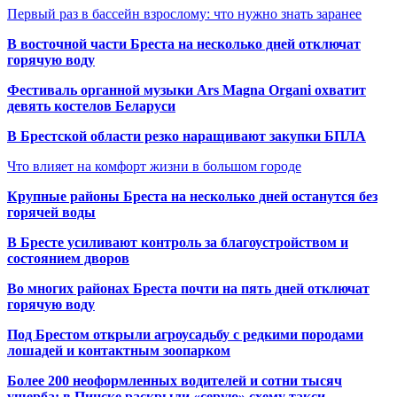
Первый раз в бассейн взрослому: что нужно знать заранее
В восточной части Бреста на несколько дней отключат
горячую воду
Фестиваль органной музыки Ars Magna Organi охватит
девять костелов Беларуси
В Брестской области резко наращивают закупки БПЛА
Что влияет на комфорт жизни в большом городе
Крупные районы Бреста на несколько дней останутся без
горячей воды
В Бресте усиливают контроль за благоустройством и
состоянием дворов
Во многих районах Бреста почти на пять дней отключат
горячую воду
Под Брестом открыли агроусадьбу с редкими породами
лошадей и контактным зоопарком
Более 200 неоформленных водителей и сотни тысяч
ущерба: в Пинске раскрыли «серую» схему такси