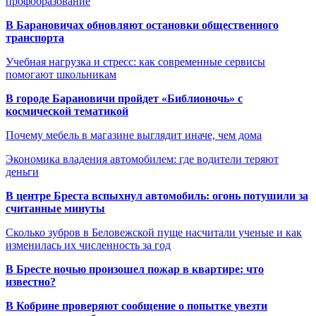
профобразование
В Барановичах обновляют остановки общественного
транспорта
Учебная нагрузка и стресс: как современные сервисы
помогают школьникам
В городе Барановичи пройдет «Библионочь» с
космической тематикой
Почему мебель в магазине выглядит иначе, чем дома
Экономика владения автомобилем: где водители теряют
деньги
В центре Бреста вспыхнул автомобиль: огонь потушили за
считанные минуты
Сколько зубров в Беловежской пуще насчитали ученые и как
изменилась их численность за год
В Бресте ночью произошел пожар в квартире: что
известно?
В Кобрине проверяют сообщение о попытке увезти