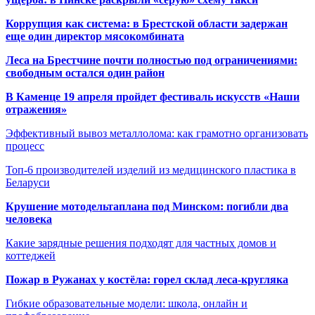
Коррупция как система: в Брестской области задержан
еще один директор мясокомбината
Леса на Брестчине почти полностью под ограничениями:
свободным остался один район
В Каменце 19 апреля пройдет фестиваль искусств «Наши
отражения»
Эффективный вывоз металлолома: как грамотно организовать
процесс
Топ-6 производителей изделий из медицинского пластика в
Беларуси
Крушение мотодельтаплана под Минском: погибли два
человека
Какие зарядные решения подходят для частных домов и
коттеджей
Пожар в Ружанах у костёла: горел склад леса-кругляка
Гибкие образовательные модели: школа, онлайн и