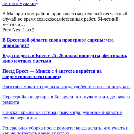
летнего мужчину
В Малоритском районе произошел смертельный несчастный
случай во время сельскохозяйственных работ. 64-летний
местный…
Prev
Next
1 из 2
В Брестской области снова проверяют сирены: что
происходит?
Куда сходить в Бресте 25–26 июля: концерты, фестивали,
кино и отдых с детьми
Поезд Брест — Минск с 4 августа вернётся на
современный электропоезд
Электросамокат с сиденьем: когда удобен и стоит ли покупать
Перестройка квартиры в Беларуси: что нужно знать до начала
ремонта
Плоская крыша в частном доме: когда рулонное покрытие
лучше черепицы
Генеральная уборка после ремонта: когда делать, что учесть и
как не потратить время впустую