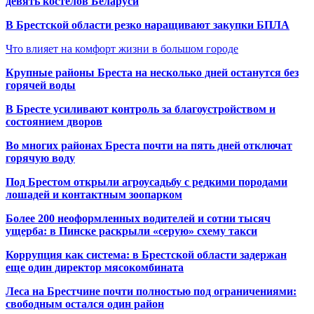
девять костелов Беларуси
В Брестской области резко наращивают закупки БПЛА
Что влияет на комфорт жизни в большом городе
Крупные районы Бреста на несколько дней останутся без
горячей воды
В Бресте усиливают контроль за благоустройством и
состоянием дворов
Во многих районах Бреста почти на пять дней отключат
горячую воду
Под Брестом открыли агроусадьбу с редкими породами
лошадей и контактным зоопарком
Более 200 неоформленных водителей и сотни тысяч
ущерба: в Пинске раскрыли «серую» схему такси
Коррупция как система: в Брестской области задержан
еще один директор мясокомбината
Леса на Брестчине почти полностью под ограничениями:
свободным остался один район