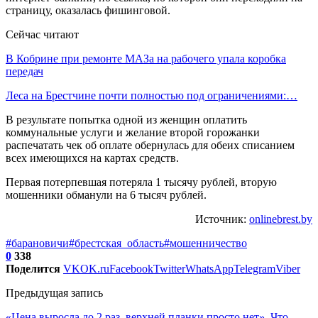
страницу, оказалась фишинговой.
Сейчас читают
В Кобрине при ремонте МАЗа на рабочего упала коробка
передач
Леса на Брестчине почти полностью под ограничениями:…
В результате попытка одной из женщин оплатить
коммунальные услуги и желание второй горожанки
распечатать чек об оплате обернулась для обеих списанием
всех имеющихся на картах средств.
Первая потерпевшая потеряла 1 тысячу рублей, вторую
мошенники обманули на 6 тысяч рублей.
Источник:
onlinebrest.by
#барановичи
#брестская_область
#мошенничество
0
338
Поделится
VK
OK.ru
Facebook
Twitter
WhatsApp
Telegram
Viber
Предыдущая запись
«Цена выросла до 2 раз, верхней планки просто нет». Что