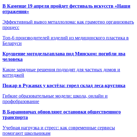
В Каменце 19 апреля пройдет фестиваль искусств «Наши
отражения»
Эффективный вывоз металлолома: как грамотно организовать
процесс
Топ-6 производителей изделий из медицинского пластика в
Беларуси
Крушение мотодельтаплана под Минском: погибли два
человека
Какие зарядные решения подходят для частных домов и
коттеджей
Пожар в Ружанах у костёла: горел склад леса-кругляка
Гибкие образовательные модели: школа, онлайн и
профобразование
В Барановичах обновляют остановки общественного
транспорта
Учебная нагрузка и стресс: как современные сервисы
помогают школьникам