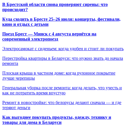
В Брестской области снова проверяют сирены: что
происходит?
Куда сходить в Бресте 25–26 июля: концерты, фестивали,
кино и отдых с детьми
Поезд Брест — Минск с 4 августа вернётся на
современный электропоезд
Электросамокат с сиденьем: когда удобен и стоит ли покупать
Перестройка квартиры в Беларуси: что нужно знать до начала
ремонта
Плоская крыша в частном доме: когда рулонное покрытие
лучше черепицы
Генеральная уборка после ремонта: когда делать, что учесть и
как не потратить время впустую
Ремонт в новостройке: что белорусы делают сначала — и где
теряют деньги
Как выгоднее покупать продукты, одежду, технику и
товары для дома в Беларуси