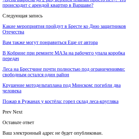
происходит с арендой квартир в Варшаве?
Следующая запись
Какие мероприятия пройдут в Бресте ко Дню защитников
Отечества
Вам также могут понравиться
Еще от автора
В Кобрине при ремонте МАЗа на рабочего упала коробка
передач
Леса на Брестчине почти полностью под ограничениями:
свободным остался один район
Крушение мотодельтаплана под Минском: погибли два
человека
Пожар в Ружанах у костёла: горел склад леса-кругляка
Prev
Next
Оставьте ответ
Ваш электронный адрес не будет опубликован.