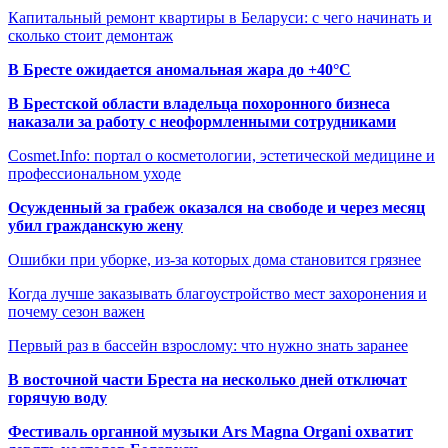
Капитальный ремонт квартиры в Беларуси: с чего начинать и
сколько стоит демонтаж
В Бресте ожидается аномальная жара до +40°C
В Брестской области владельца похоронного бизнеса
наказали за работу с неоформленными сотрудниками
Cosmet.Info: портал о косметологии, эстетической медицине и
профессиональном уходе
Осужденный за грабеж оказался на свободе и через месяц
убил гражданскую жену
Ошибки при уборке, из-за которых дома становится грязнее
Когда лучше заказывать благоустройство мест захоронения и
почему сезон важен
Первый раз в бассейн взрослому: что нужно знать заранее
В восточной части Бреста на несколько дней отключат
горячую воду
Фестиваль органной музыки Ars Magna Organi охватит