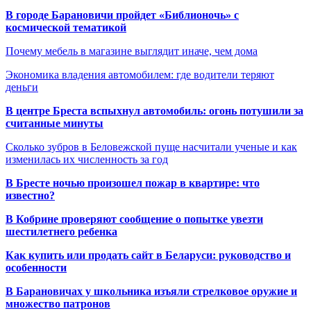
В городе Барановичи пройдет «Библионочь» с
космической тематикой
Почему мебель в магазине выглядит иначе, чем дома
Экономика владения автомобилем: где водители теряют
деньги
В центре Бреста вспыхнул автомобиль: огонь потушили за
считанные минуты
Сколько зубров в Беловежской пуще насчитали ученые и как
изменилась их численность за год
В Бресте ночью произошел пожар в квартире: что
известно?
В Кобрине проверяют сообщение о попытке увезти
шестилетнего ребенка
Как купить или продать сайт в Беларуси: руководство и
особенности
В Барановичах у школьника изъяли стрелковое оружие и
множество патронов