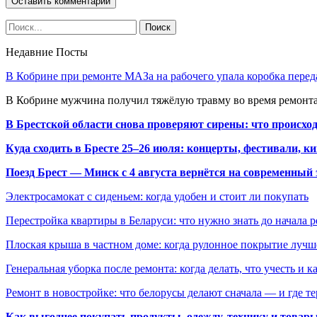
Недавние Посты
В Кобрине при ремонте МАЗа на рабочего упала коробка перед
В Кобрине мужчина получил тяжёлую травму во время ремонта
В Брестской области снова проверяют сирены: что происхо
Куда сходить в Бресте 25–26 июля: концерты, фестивали, ки
Поезд Брест — Минск с 4 августа вернётся на современный 
Электросамокат с сиденьем: когда удобен и стоит ли покупать
Перестройка квартиры в Беларуси: что нужно знать до начала 
Плоская крыша в частном доме: когда рулонное покрытие луч
Генеральная уборка после ремонта: когда делать, что учесть и 
Ремонт в новостройке: что белорусы делают сначала — и где т
Как выгоднее покупать продукты, одежду, технику и товары