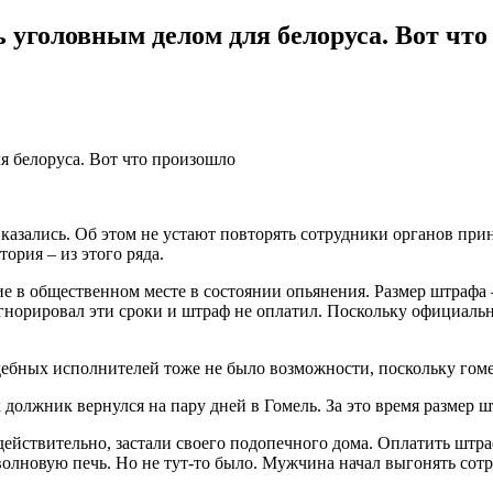
ь уголовным делом для белоруса. Вот чт
 казались. Об этом не устают повторять сотрудники органов п
ория – из этого ряда.
е в общественном месте в состоянии опьянения. Размер штрафа –
игнорировал эти сроки и штраф не оплатил. Поскольку официаль
ебных исполнителей тоже не было возможности, поскольку гомел
олжник вернулся на пару дней в Гомель. За это время размер ш
ствительно, застали своего подопечного дома. Оплатить штраф зд
олновую печь. Но не тут-то было. Мужчина начал выгонять сотру