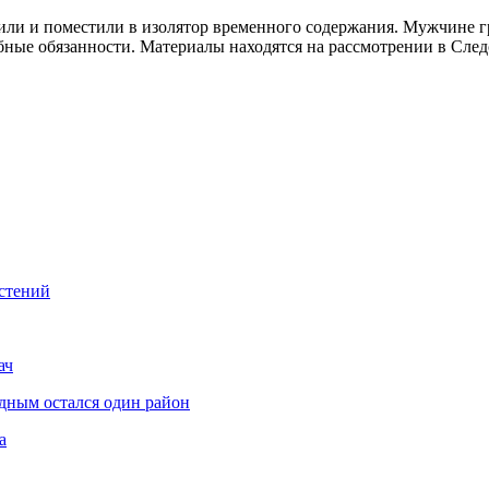
ли и поместили в изолятор временного содержания. Мужчине гро
ые обязанности. Материалы находятся на рассмотрении в Следс
стений
ач
дным остался один район
а