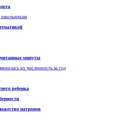
порта
т школьникам
 тематикой
 считанные минуты
менилась их численность за год
?
него ребенка
обенности
ножество патронов