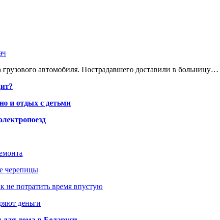
ач
 грузового автомобиля. Пострадавшего доставили в больницу…
дит?
но и отдых с детьми
электропоезд
ремонта
ше черепицы
как не потратить время впустую
еряют деньги
 для дома в Беларуси