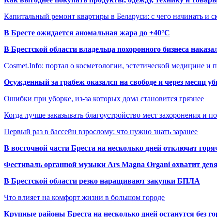
Капитальный ремонт квартиры в Беларуси: с чего начинать и с
В Бресте ожидается аномальная жара до +40°C
В Брестской области владельца похоронного бизнеса наказ
Cosmet.Info: портал о косметологии, эстетической медицине и
Осужденный за грабеж оказался на свободе и через месяц у
Ошибки при уборке, из-за которых дома становится грязнее
Когда лучше заказывать благоустройство мест захоронения и п
Первый раз в бассейн взрослому: что нужно знать заранее
В восточной части Бреста на несколько дней отключат горя
Фестиваль органной музыки Ars Magna Organi охватит девя
В Брестской области резко наращивают закупки БПЛА
Что влияет на комфорт жизни в большом городе
Крупные районы Бреста на несколько дней останутся без г