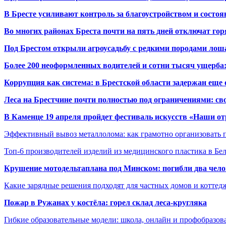
В Бресте усиливают контроль за благоустройством и состо
Во многих районах Бреста почти на пять дней отключат го
Под Брестом открыли агроусадьбу с редкими породами лош
Более 200 неоформленных водителей и сотни тысяч ущерба:
Коррупция как система: в Брестской области задержан еще
Леса на Брестчине почти полностью под ограничениями: св
В Каменце 19 апреля пройдет фестиваль искусств «Наши о
Эффективный вывоз металлолома: как грамотно организовать 
Топ-6 производителей изделий из медицинского пластика в Бе
Крушение мотодельтаплана под Минском: погибли два чело
Какие зарядные решения подходят для частных домов и коттед
Пожар в Ружанах у костёла: горел склад леса-кругляка
Гибкие образовательные модели: школа, онлайн и профобразов