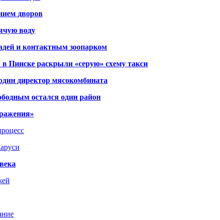
янием дворов
рячую воду
адей и контактным зоопарком
 в Пинске раскрыли «серую» схему такси
 один директор мясокомбината
ободным остался один район
тражения»
процесс
ларуси
века
жей
ание