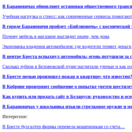
В Барановичах обновляют остановки общественного транс
Учебная нагрузка и стресс: как современные сервисы помогаю
В городе Барановичи пройдет «Библионочь» с космической
Почему мебель в магазине выглядит иначе, чем дома
Экономика владения автомобилем: где водители теряют деньги
В центре Бреста вспыхнул автомобиль: огонь потушили за
Сколько зубров в Беловежской пуще насчитали ученые и как из
В Бресте ночью произошел пожар в квартире: что известно
В Кобрине проверяют сообщение о попытке увезти шестилет
Как купить или продать сайт в Беларуси: руководство и ос
В Барановичах у школьника изъяли стрелковое оружие и м
Интересное:
В Бресте бухгалтер фирмы перевела мошенникам со счета…