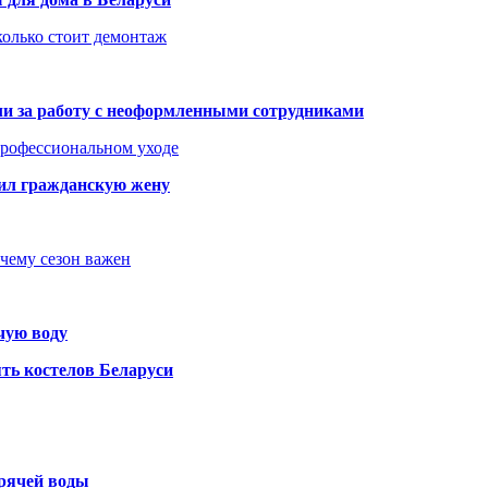
колько стоит демонтаж
али за работу с неоформленными сотрудниками
 профессиональном уходе
бил гражданскую жену
очему сезон важен
чую воду
ть костелов Беларуси
орячей воды