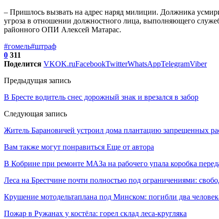
– Пришлось вызвать на адрес наряд милиции. Должника усмири
угроза в отношении должностного лица, выполняющего служебн
районного ОПИ Алексей Матарас.
#гомель
#штраф
0
311
Поделится
VK
OK.ru
Facebook
Twitter
WhatsApp
Telegram
Viber
Предыдущая запись
В Бресте водитель снес дорожный знак и врезался в забор
Следующая запись
Житель Барановичей устроил дома плантацию запрещенных ра
Вам также могут понравиться
Еще от автора
В Кобрине при ремонте МАЗа на рабочего упала коробка перед
Леса на Брестчине почти полностью под ограничениями: свобо
Крушение мотодельтаплана под Минском: погибли два человек
Пожар в Ружанах у костёла: горел склад леса-кругляка