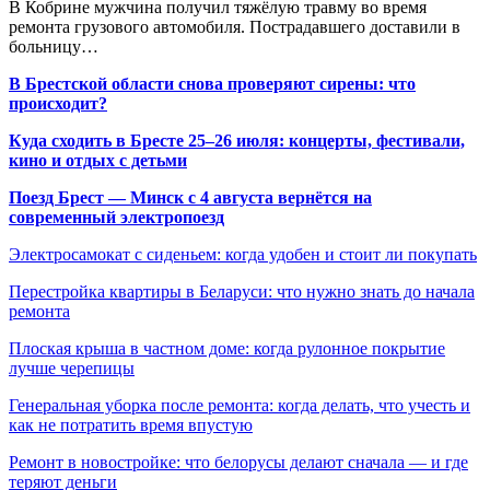
В Кобрине мужчина получил тяжёлую травму во время
ремонта грузового автомобиля. Пострадавшего доставили в
больницу…
В Брестской области снова проверяют сирены: что
происходит?
Куда сходить в Бресте 25–26 июля: концерты, фестивали,
кино и отдых с детьми
Поезд Брест — Минск с 4 августа вернётся на
современный электропоезд
Электросамокат с сиденьем: когда удобен и стоит ли покупать
Перестройка квартиры в Беларуси: что нужно знать до начала
ремонта
Плоская крыша в частном доме: когда рулонное покрытие
лучше черепицы
Генеральная уборка после ремонта: когда делать, что учесть и
как не потратить время впустую
Ремонт в новостройке: что белорусы делают сначала — и где
теряют деньги