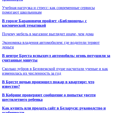
Учебная нагрузка и стресс: как современные сервисы
помогают школьникам
В городе Барановичи пройдет «Библионочь» с
космической тематикой
Почему мебель в магазине выглядит иначе, чем дома
Экономика владения автомобилем: где водители теряют
деньги
В центре Бреста вспыхнул автомобиль: огонь потушили за
считанные минуты
Сколько зубров в Беловежской пуще насчитали ученые и как
изменилась их численность за год
В Бресте ночью произошел пожар в квартире: что
известно?
В Кобрине проверяют сообщение о попытке увезти
шестилетнего ребенка
Как купить или продать сайт в Беларуси: руководство и
особенности