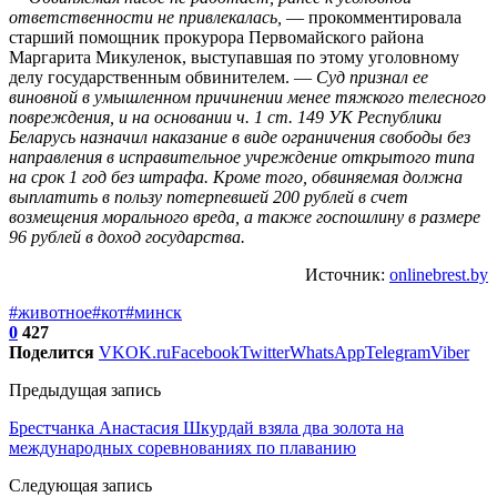
ответственности не привлекалась,
— прокомментировала
старший помощник прокурора Первомайского района
Маргарита Микуленок, выступавшая по этому уголовному
делу государственным обвинителем. —
Суд признал ее
виновной в умышленном причинении менее тяжкого телесного
повреждения, и на основании ч. 1 ст. 149 УК Республики
Беларусь назначил наказание в виде ограничения свободы без
направления в исправительное учреждение открытого типа
на срок 1 год без штрафа. Кроме того, обвиняемая должна
выплатить в пользу потерпевшей 200 рублей в счет
возмещения морального вреда, а также госпошлину в размере
96 рублей в доход государства.
Источник:
onlinebrest.by
#животное
#кот
#минск
0
427
Поделится
VK
OK.ru
Facebook
Twitter
WhatsApp
Telegram
Viber
Предыдущая запись
Брестчанка Анастасия Шкурдай взяла два золота на
международных соревнованиях по плаванию
Следующая запись