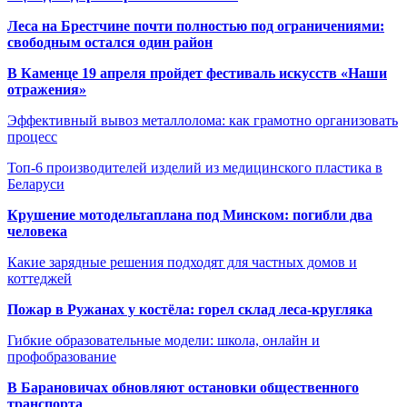
Леса на Брестчине почти полностью под ограничениями:
свободным остался один район
В Каменце 19 апреля пройдет фестиваль искусств «Наши
отражения»
Эффективный вывоз металлолома: как грамотно организовать
процесс
Топ-6 производителей изделий из медицинского пластика в
Беларуси
Крушение мотодельтаплана под Минском: погибли два
человека
Какие зарядные решения подходят для частных домов и
коттеджей
Пожар в Ружанах у костёла: горел склад леса-кругляка
Гибкие образовательные модели: школа, онлайн и
профобразование
В Барановичах обновляют остановки общественного
транспорта