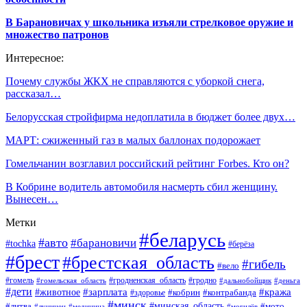
В Барановичах у школьника изъяли стрелковое оружие и
множество патронов
Интересное:
Почему службы ЖКХ не справляются с уборкой снега,
рассказал…
Белорусская стройфирма недоплатила в бюджет более двух…
МАРТ: сжиженный газ в малых баллонах подорожает
Гомельчанин возглавил российский рейтинг Forbes. Кто он?
В Кобрине водитель автомобиля насмерть сбил женщину.
Вынесен…
Метки
#беларусь
#авто
#барановичи
#tochka
#берёза
#брест
#брестская_область
#гибель
#вело
#гродненская_область
#гомель
#гомельская_область
#гродно
#дальнобойщик
#деньга
#дети
#зарплата
#животное
#кража
#кобрин
#контрабанда
#здоровье
#минск
#минская_область
#литва
#мото
#лунинец
#медицина
#могилёв