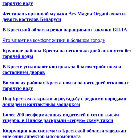
горячую воду
Фестиваль органной музыки Ars Magna Organi охватит
девять костелов Беларуси
В Брестской области резко наращивают закупки БПЛА
Что влияет на комфорт жизни в большом городе
Крупные районы Бреста на несколько дней останутся без
горячей воды
В Бресте усиливают контроль за благоустройством и
состоянием дворов
Во многих районах Бреста почти на пять дней отключат
горячую воду
Под Брестом открыли агроусадьбу с редкими породами
лошадей и контактным зоопарком
Более 200 неоформленных водителей и сотни тысяч
ущерба: в Пинске раскрыли «серую» схему такси
Коррупция как система: в Брестской области задержан
еще один директор мясокомбината