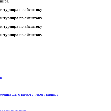
нира.
ов
ремещавшего валюту через границу