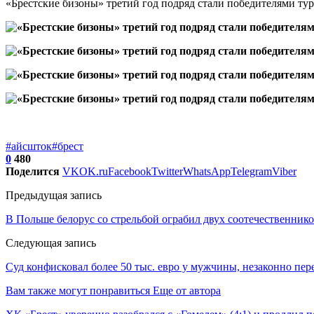
«Брестские бизоны» третий год подряд стали победителями тур
#айсшток
#брест
0
480
Поделится
VK
OK.ru
Facebook
Twitter
WhatsApp
Telegram
Viber
Предыдущая запись
В Польше белорус со стрельбой ограбил двух соотечественник
Следующая запись
Суд конфисковал более 50 тыс. евро у мужчины, незаконно пе
Вам также могут понравиться
Еще от автора