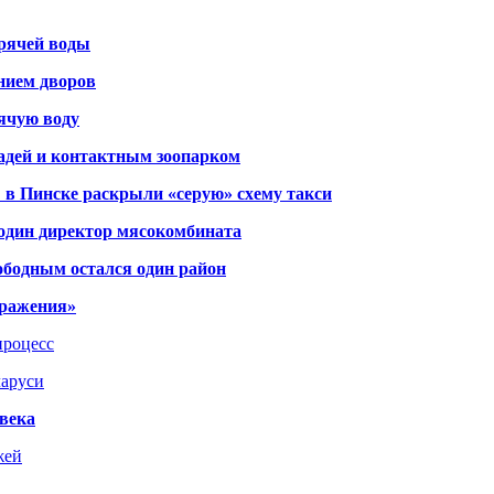
орячей воды
янием дворов
рячую воду
адей и контактным зоопарком
 в Пинске раскрыли «серую» схему такси
 один директор мясокомбината
ободным остался один район
тражения»
процесс
ларуси
века
жей