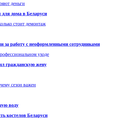
еряют деньги
 для дома в Беларуси
колько стоит демонтаж
али за работу с неоформленными сотрудниками
 профессиональном уходе
бил гражданскую жену
очему сезон важен
чую воду
ть костелов Беларуси