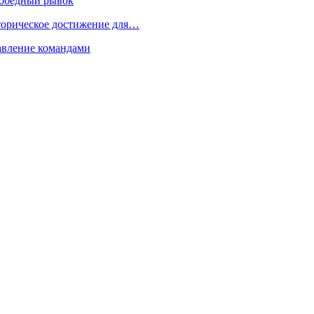
 победный рывок
торическое достижение для…
равление командами