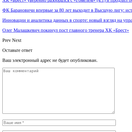
ХК «Брест» уверенно разобрался с «Гомелем» (4:1) и продлил
ФК Барановичи впервые за 80 лет выходит в Высшую лигу: ис
Инновации и аналитика данных в спорте: новый взгляд на уп
Олег Малашкевич покинул пост главного тренера ХК «Брест»
Prev
Next
Оставьте ответ
Ваш электронный адрес не будет опубликован.