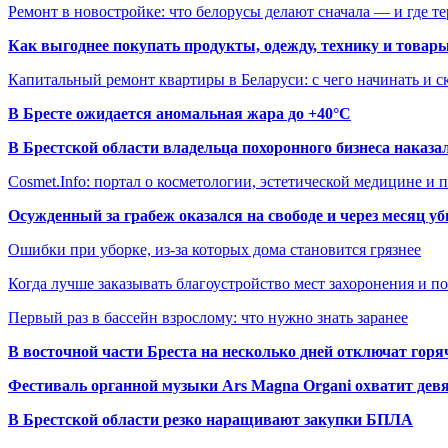
Ремонт в новостройке: что белорусы делают сначала — и где т
Как выгоднее покупать продукты, одежду, технику и товары
Капитальный ремонт квартиры в Беларуси: с чего начинать и с
В Бресте ожидается аномальная жара до +40°C
В Брестской области владельца похоронного бизнеса наказ
Cosmet.Info: портал о косметологии, эстетической медицине и
Осужденный за грабеж оказался на свободе и через месяц у
Ошибки при уборке, из-за которых дома становится грязнее
Когда лучше заказывать благоустройство мест захоронения и п
Первый раз в бассейн взрослому: что нужно знать заранее
В восточной части Бреста на несколько дней отключат горя
Фестиваль органной музыки Ars Magna Organi охватит девя
В Брестской области резко наращивают закупки БПЛА