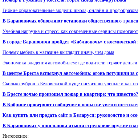
Гибкие образовательные модели: школа, онлайн и профобразов
В Барановичах обновляют остановки общественного транс
Учебная нагрузка и стресс: как современные сервисы помогаю
В городе Барановичи пройдет «Библионочь» с космической
Почему мебель в магазине выглядит иначе, чем дома
Экономика владения автомобилем: где водители теряют деньги
В центре Бреста вспыхнул автомобиль: огонь потушили за
Сколько зубров в Беловежской пуще насчитали ученые и как из
В Бресте ночью произошел пожар в квартире: что известно
В Кобрине проверяют сообщение о попытке увезти шестилет
Как купить или продать сайт в Беларуси: руководство и ос
В Барановичах у школьника изъяли стрелковое оружие и м
Интересное: