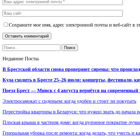
Сохраните мое имя, адрес электронной почты и веб-сайт в э
Недавние Посты
В Брестской области снова проверяют сирены: что происхо
Куда сходить в Бресте 25–26 июля: концерты, фестивали, ки
Поезд Брест — Минск с 4 августа вернётся на современный 
Электросамокат с сиденьем: когда удобен и стоит ли покупать
Перестройка квартиры в Беларуси: что нужно знать до начала 
Плоская крыша в частном доме: когда рулонное покрытие луч
Генеральная уборка после ремонта: когда делать, что учесть и 