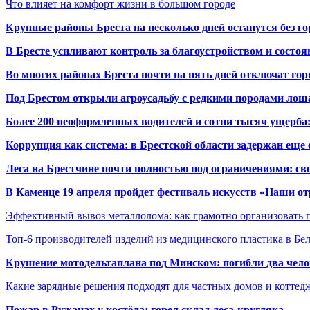
Что влияет на комфорт жизни в большом городе
Крупные районы Бреста на несколько дней останутся без г
В Бресте усиливают контроль за благоустройством и состо
Во многих районах Бреста почти на пять дней отключат го
Под Брестом открыли агроусадьбу с редкими породами лош
Более 200 неоформленных водителей и сотни тысяч ущерба:
Коррупция как система: в Брестской области задержан еще
Леса на Брестчине почти полностью под ограничениями: св
В Каменце 19 апреля пройдет фестиваль искусств «Наши о
Эффективный вывоз металлолома: как грамотно организовать 
Топ-6 производителей изделий из медицинского пластика в Бе
Крушение мотодельтаплана под Минском: погибли два чело
Какие зарядные решения подходят для частных домов и коттед
Пожар в Ружанах у костёла: горел склад леса-кругляка