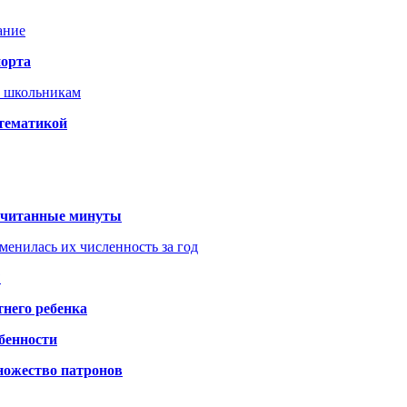
ание
порта
т школьникам
 тематикой
 считанные минуты
менилась их численность за год
?
него ребенка
обенности
ножество патронов