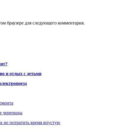
том браузере для следующего комментария.
дит?
но и отдых с детьми
электропоезд
ремонта
ше черепицы
как не потратить время впустую