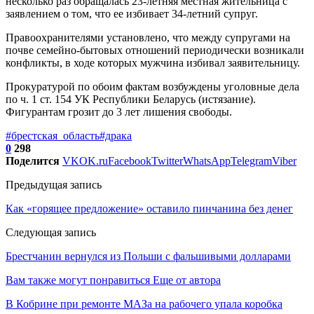
несколько раз обращалась 23-летняя местная жительница с
заявлением о том, что ее избивает 34-летний супруг.
Правоохранителями установлено, что между супругами на
почве семейно-бытовых отношений периодически возникали
конфликты, в ходе которых мужчина избивал заявительницу.
Прокуратурой по обоим фактам возбуждены уголовные дела
по ч. 1 ст. 154 УК Республики Беларусь (истязание).
Фигурантам грозит до 3 лет лишения свободы.
#брестская_область
#драка
0
298
Поделится
VK
OK.ru
Facebook
Twitter
WhatsApp
Telegram
Viber
Предыдущая запись
Как «горящее предложение» оставило пинчанина без денег
Следующая запись
Брестчанин вернулся из Польши с фальшивыми долларами
Вам также могут понравиться
Еще от автора
В Кобрине при ремонте МАЗа на рабочего упала коробка