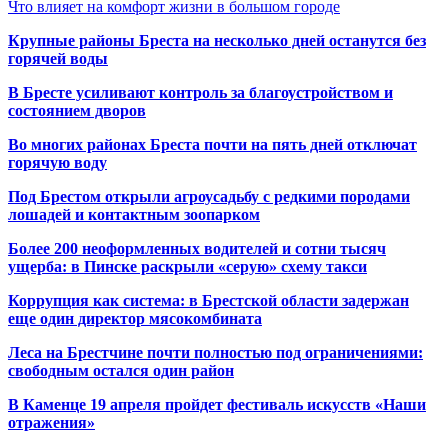
Что влияет на комфорт жизни в большом городе
Крупные районы Бреста на несколько дней останутся без
горячей воды
В Бресте усиливают контроль за благоустройством и
состоянием дворов
Во многих районах Бреста почти на пять дней отключат
горячую воду
Под Брестом открыли агроусадьбу с редкими породами
лошадей и контактным зоопарком
Более 200 неоформленных водителей и сотни тысяч
ущерба: в Пинске раскрыли «серую» схему такси
Коррупция как система: в Брестской области задержан
еще один директор мясокомбината
Леса на Брестчине почти полностью под ограничениями:
свободным остался один район
В Каменце 19 апреля пройдет фестиваль искусств «Наши
отражения»