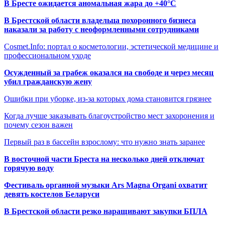
В Бресте ожидается аномальная жара до +40°C
В Брестской области владельца похоронного бизнеса
наказали за работу с неоформленными сотрудниками
Cosmet.Info: портал о косметологии, эстетической медицине и
профессиональном уходе
Осужденный за грабеж оказался на свободе и через месяц
убил гражданскую жену
Ошибки при уборке, из-за которых дома становится грязнее
Когда лучше заказывать благоустройство мест захоронения и
почему сезон важен
Первый раз в бассейн взрослому: что нужно знать заранее
В восточной части Бреста на несколько дней отключат
горячую воду
Фестиваль органной музыки Ars Magna Organi охватит
девять костелов Беларуси
В Брестской области резко наращивают закупки БПЛА