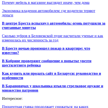
Почему мебель в магазине выглядит иначе, чем дома
Экономика владения автомобилем: где водители теряют
деньги
В центре Бреста вспыхнул автомобиль: огонь потушили за
считанные минуты
Сколько зубров в Беловежской пуще насчитали ученые и как
изменилась их численность за год
В Бресте ночью произошел пожар в квартире: что
известно?
В Кобрине проверяют сообщение о попытке увезти
шестилетнего ребенка
Как купить или продать сайт в Беларуси: руководство и
особенности
В Барановичах у школьника изъяли стрелковое оружие и
множество патронов
Интересное:
Процентная ставка продолжает снижаться: на каких