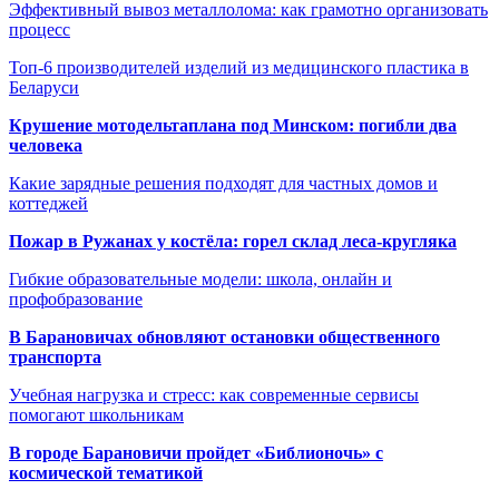
Эффективный вывоз металлолома: как грамотно организовать
процесс
Топ-6 производителей изделий из медицинского пластика в
Беларуси
Крушение мотодельтаплана под Минском: погибли два
человека
Какие зарядные решения подходят для частных домов и
коттеджей
Пожар в Ружанах у костёла: горел склад леса-кругляка
Гибкие образовательные модели: школа, онлайн и
профобразование
В Барановичах обновляют остановки общественного
транспорта
Учебная нагрузка и стресс: как современные сервисы
помогают школьникам
В городе Барановичи пройдет «Библионочь» с
космической тематикой