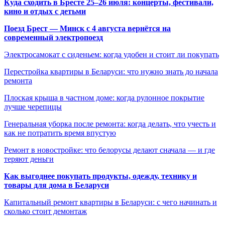
Куда сходить в Бресте 25–26 июля: концерты, фестивали,
кино и отдых с детьми
Поезд Брест — Минск с 4 августа вернётся на
современный электропоезд
Электросамокат с сиденьем: когда удобен и стоит ли покупать
Перестройка квартиры в Беларуси: что нужно знать до начала
ремонта
Плоская крыша в частном доме: когда рулонное покрытие
лучше черепицы
Генеральная уборка после ремонта: когда делать, что учесть и
как не потратить время впустую
Ремонт в новостройке: что белорусы делают сначала — и где
теряют деньги
Как выгоднее покупать продукты, одежду, технику и
товары для дома в Беларуси
Капитальный ремонт квартиры в Беларуси: с чего начинать и
сколько стоит демонтаж