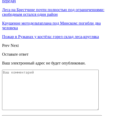
передач
Леса на Брестчине почти полностью под ограничениями:
свободным остался один район
Крушение мотодельтаплана под Минском: погибли два
человека
Пожар в Ружанах у костёла: горел склад леса-кругляка
Prev
Next
Оставьте ответ
Ваш электронный адрес не будет опубликован.