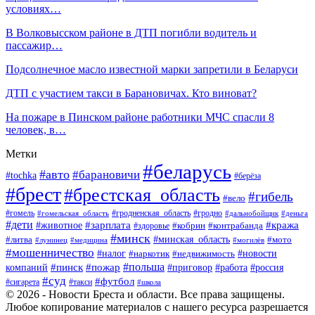
условиях…
В Волковысском районе в ДТП погибли водитель и
пассажир…
Подсолнечное масло известной марки запретили в Беларуси
ДТП с участием такси в Барановичах. Кто виноват?
На пожаре в Пинском районе работники МЧС спасли 8
человек, в…
Метки
#беларусь
#авто
#барановичи
#tochka
#берёза
#брест
#брестская_область
#гибель
#вело
#гродненская_область
#гомель
#гомельская_область
#гродно
#дальнобойщик
#деньга
#дети
#зарплата
#животное
#кража
#кобрин
#контрабанда
#здоровье
#минск
#минская_область
#литва
#мото
#лунинец
#медицина
#могилёв
#мошенничество
#новости
#налог
#недвижимость
#наркотик
#польша
#пинск
#пожар
компаний
#приговор
#работа
#россия
#суд
#футбол
#такси
#сигарета
#школа
© 2026 - Новости Бреста и области. Все права защищены.
Любое копирование материалов с нашего ресурса разрешается