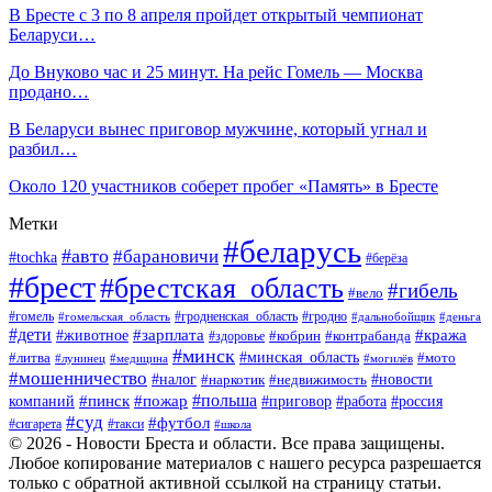
В Бресте с 3 по 8 апреля пройдет открытый чемпионат
Беларуси…
До Внуково час и 25 минут. На рейс Гомель — Москва
продано…
В Беларуси вынес приговор мужчине, который угнал и
разбил…
Около 120 участников соберет пробег «Память» в Бресте
Метки
#беларусь
#авто
#барановичи
#tochka
#берёза
#брест
#брестская_область
#гибель
#вело
#гродненская_область
#гомель
#гомельская_область
#гродно
#дальнобойщик
#деньга
#дети
#зарплата
#животное
#кража
#кобрин
#контрабанда
#здоровье
#минск
#минская_область
#литва
#мото
#лунинец
#медицина
#могилёв
#мошенничество
#новости
#налог
#недвижимость
#наркотик
#польша
#пинск
#пожар
компаний
#приговор
#работа
#россия
#суд
#футбол
#такси
#сигарета
#школа
© 2026 - Новости Бреста и области. Все права защищены.
Любое копирование материалов с нашего ресурса разрешается
только с обратной активной ссылкой на страницу статьи.