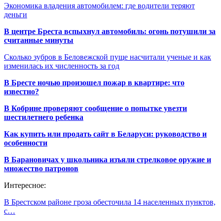
Экономика владения автомобилем: где водители теряют
деньги
В центре Бреста вспыхнул автомобиль: огонь потушили за
считанные минуты
Сколько зубров в Беловежской пуще насчитали ученые и как
изменилась их численность за год
В Бресте ночью произошел пожар в квартире: что
известно?
В Кобрине проверяют сообщение о попытке увезти
шестилетнего ребенка
Как купить или продать сайт в Беларуси: руководство и
особенности
В Барановичах у школьника изъяли стрелковое оружие и
множество патронов
Интересное:
В Брестском районе гроза обесточила 14 населенных пунктов,
с…