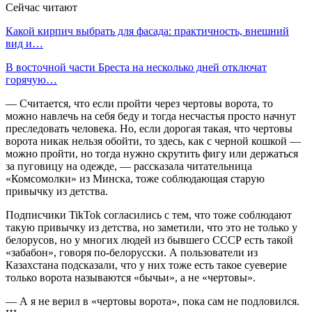
Сейчас читают
Какой кирпич выбрать для фасада: практичность, внешний
вид и…
В восточной части Бреста на несколько дней отключат
горячую…
— Считается, что если пройти через чертовы ворота, то
можно навлечь на себя беду и тогда несчастья просто начнут
преследовать человека. Но, если дорогая такая, что чертовы
ворота никак нельзя обойти, то здесь, как с черной кошкой —
можно пройти, но тогда нужно скрутить фигу или держаться
за пуговицу на одежде, — рассказала читательница
«Комсомолки» из Минска, тоже соблюдающая старую
привычку из детства.
Подписчики TikTok согласились с тем, что тоже соблюдают
такую привычку из детства, но заметили, что это не только у
белорусов, но у многих людей из бывшего СССР есть такой
«забабон», говоря по-белорусски. А пользователи из
Казахстана подсказали, что у них тоже есть такое суеверие
только ворота называются «бычьи», а не «чертовы».
— А я не верил в «чертовы ворота», пока сам не подловился.