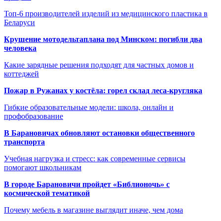
Топ-6 производителей изделий из медицинского пластика в
Беларуси
Крушение мотодельтаплана под Минском: погибли два
человека
Какие зарядные решения подходят для частных домов и
коттеджей
Пожар в Ружанах у костёла: горел склад леса-кругляка
Гибкие образовательные модели: школа, онлайн и
профобразование
В Барановичах обновляют остановки общественного
транспорта
Учебная нагрузка и стресс: как современные сервисы
помогают школьникам
В городе Барановичи пройдет «Библионочь» с
космической тематикой
Почему мебель в магазине выглядит иначе, чем дома