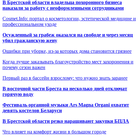
В Брестской области владельца похоронного бизнеса
наказали за работу с неоформленными сотрудниками
Cosmet.Info: портал о косметологии, эстетической медицине и
профессиональном уходе
Осужденный за грабеж оказался на свободе и через месяц
убил гражданскую жену
Ошибки при уборке, из-за которых дома становится грязнее
Когда лучше заказывать благоустройство мест захоронения и
почему сезон важен
Первый раз в бассейн взрослому: что нужно знать заранее
В восточной части Бреста на несколько дней отключат
горячую воду
Фестиваль органной музыки Ars Magna Organi охватит
девять костелов Беларуси
В Брестской области резко наращивают закупки БПЛА
Что влияет на комфорт жизни в большом городе