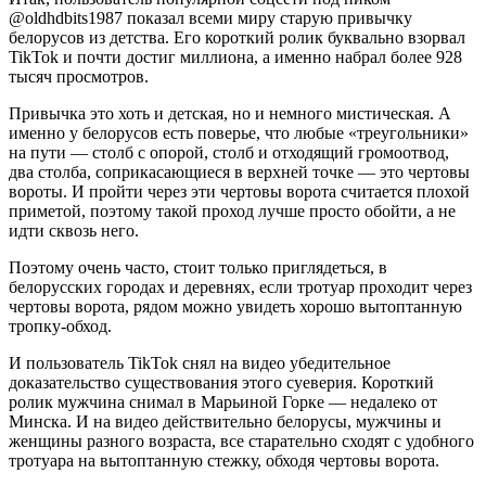
@oldhdbits1987 показал всеми миру старую привычку
белорусов из детства. Его короткий ролик буквально взорвал
TikTok и почти достиг миллиона, а именно набрал более 928
тысяч просмотров.
Привычка это хоть и детская, но и немного мистическая. А
именно у белорусов есть поверье, что любые «треугольники»
на пути — столб с опорой, столб и отходящий громоотвод,
два столба, соприкасающиеся в верхней точке — это чертовы
вороты. И пройти через эти чертовы ворота считается плохой
приметой, поэтому такой проход лучше просто обойти, а не
идти сквозь него.
Поэтому очень часто, стоит только приглядеться, в
белорусских городах и деревнях, если тротуар проходит через
чертовы ворота, рядом можно увидеть хорошо вытоптанную
тропку-обход.
И пользователь TikTok снял на видео убедительное
доказательство существования этого суеверия. Короткий
ролик мужчина снимал в Марьиной Горке — недалеко от
Минска. И на видео действительно белорусы, мужчины и
женщины разного возраста, все старательно сходят с удобного
тротуара на вытоптанную стежку, обходя чертовы ворота.