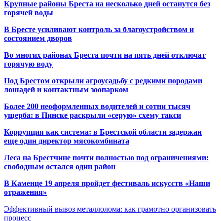
Крупные районы Бреста на несколько дней останутся без
горячей воды
В Бресте усиливают контроль за благоустройством и
состоянием дворов
Во многих районах Бреста почти на пять дней отключат
горячую воду
Под Брестом открыли агроусадьбу с редкими породами
лошадей и контактным зоопарком
Более 200 неоформленных водителей и сотни тысяч
ущерба: в Пинске раскрыли «серую» схему такси
Коррупция как система: в Брестской области задержан
еще один директор мясокомбината
Леса на Брестчине почти полностью под ограничениями:
свободным остался один район
В Каменце 19 апреля пройдет фестиваль искусств «Наши
отражения»
Эффективный вывоз металлолома: как грамотно организовать
процесс