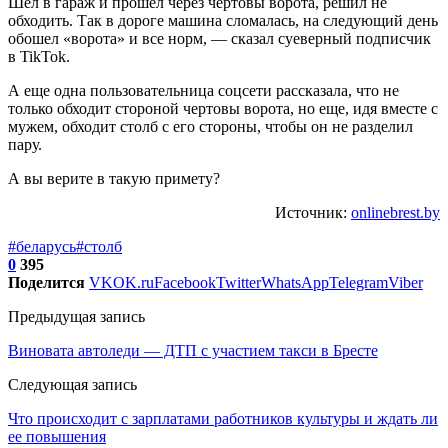
Шел в гараж и прошел через чертовы ворота, решил не
обходить. Так в дороге машина сломалась, на следующий день
обошел «ворота» и все норм, — сказал суеверный подписчик
в TikTok.
А еще одна пользовательница соцсети рассказала, что не
только обходит стороной чертовы ворота, но еще, идя вместе с
мужем, обходит столб с его стороны, чтобы он не разделил
пару.
А вы верите в такую примету?
Источник:
onlinebrest.by
#беларусь
#столб
0
395
Поделится
VK
OK.ru
Facebook
Twitter
WhatsApp
Telegram
Viber
Предыдущая запись
Виновата автоледи — ДТП с участием такси в Бресте
Следующая запись
Что происходит с зарплатами работников культуры и ждать ли
ее повышения