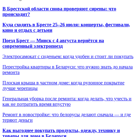
В Брестской области снова проверяют сирены: что
происходит?
Куда сходить в Бресте 25–26 июля: концерты, фестивали,
кино и отдых с детьми
Поезд Брест — Минск с 4 августа вернётся на
современный электропоезд
Электросамокат с сиденьем: когда удобен и стоит ли покупать
Перестройка квартиры в Беларуси: что нужно знать до начала
ремонта
Плоская крыша в частном доме: когда рулонное покрытие
лучше черепицы
Генеральная уборка после ремонта: когда делать, что учесть и
как не потратить время впустую
Ремонт в новостройке: что белорусы делают сначала — и где
теряют деньги
Как выгоднее покупать продукты, одежду, технику и
товары для дома в Беларуси