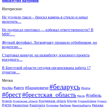
множество патронов
Интересное:
Не угодило такси – бросил камень в стекло и начал
молотить…
Не подписал протокол — избежал ответственности? В
МНС…
Жуткий фотофакт. Легковушку прошило отбойником, но
водителю…
Стартовал конкурс на разработку эскизного проекта
въездного…
В Брестской области сегодня организована работа 17
пунктов…
Метки
#беларусь
#авто
#барановичи
#tochka
#берёза
#брест
#брестская_область
#гибель
#вело
#гродненская_область
#гомель
#гомельская_область
#гродно
#дальнобойщик
#деньга
#дети
#зарплата
#животное
#кража
#кобрин
#контрабанда
#здоровье