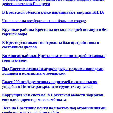
девять костелов Беларуси
В Брестской области резко наращивают закупки БПЛА
Что влияет на комфорт жизни в большом городе
Крупные районы Бреста на несколько дней останутся без
горячей воды
В Бресте усиливают контроль за благоустройством и
состоянием дворов
Во многих районах Бреста почти на пять дней отключат
горячую воду
Под Брестом открыли агроусадьбу с редкими породами
лошадей и контактным зоопарком
Более 200 неоформленных водителей и сотни тысяч
ущерба: в Пинске раскрыли «серую» схему такси
Коррупция как система: в Брестской области задержан
еще один директор мясокомбината
Леса на Брестчине почти полностью под ограничениями:
свободным остался один район