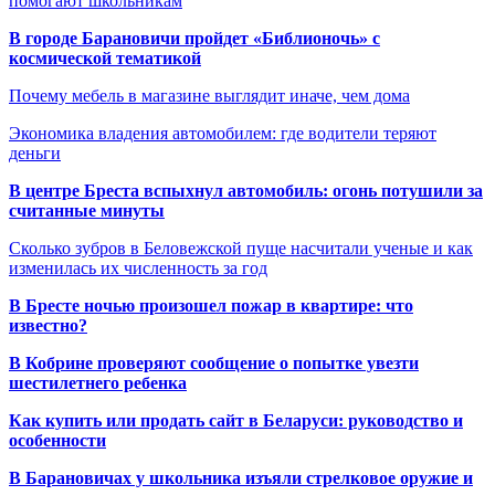
помогают школьникам
В городе Барановичи пройдет «Библионочь» с
космической тематикой
Почему мебель в магазине выглядит иначе, чем дома
Экономика владения автомобилем: где водители теряют
деньги
В центре Бреста вспыхнул автомобиль: огонь потушили за
считанные минуты
Сколько зубров в Беловежской пуще насчитали ученые и как
изменилась их численность за год
В Бресте ночью произошел пожар в квартире: что
известно?
В Кобрине проверяют сообщение о попытке увезти
шестилетнего ребенка
Как купить или продать сайт в Беларуси: руководство и
особенности
В Барановичах у школьника изъяли стрелковое оружие и