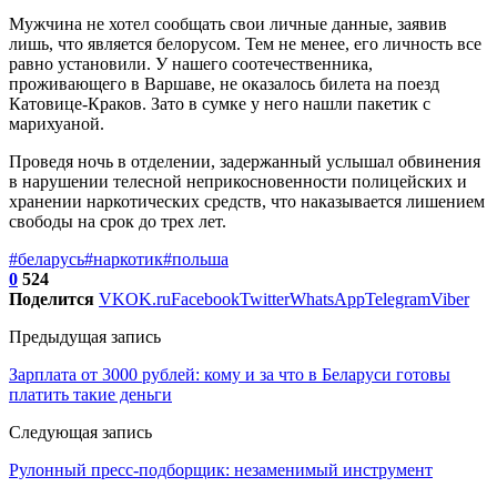
Мужчина не хотел сообщать свои личные данные, заявив
лишь, что является белорусом. Тем не менее, его личность все
равно установили. У нашего соотечественника,
проживающего в Варшаве, не оказалось билета на поезд
Катовице-Краков. Зато в сумке у него нашли пакетик с
марихуаной.
Проведя ночь в отделении, задержанный услышал обвинения
в нарушении телесной неприкосновенности полицейских и
хранении наркотических средств, что наказывается лишением
свободы на срок до трех лет.
#беларусь
#наркотик
#польша
0
524
Поделится
VK
OK.ru
Facebook
Twitter
WhatsApp
Telegram
Viber
Предыдущая запись
Зарплата от 3000 рублей: кому и за что в Беларуси готовы
платить такие деньги
Следующая запись
Рулонный пресс-подборщик: незаменимый инструмент