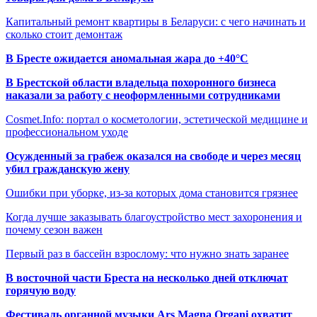
Капитальный ремонт квартиры в Беларуси: с чего начинать и
сколько стоит демонтаж
В Бресте ожидается аномальная жара до +40°C
В Брестской области владельца похоронного бизнеса
наказали за работу с неоформленными сотрудниками
Cosmet.Info: портал о косметологии, эстетической медицине и
профессиональном уходе
Осужденный за грабеж оказался на свободе и через месяц
убил гражданскую жену
Ошибки при уборке, из-за которых дома становится грязнее
Когда лучше заказывать благоустройство мест захоронения и
почему сезон важен
Первый раз в бассейн взрослому: что нужно знать заранее
В восточной части Бреста на несколько дней отключат
горячую воду
Фестиваль органной музыки Ars Magna Organi охватит