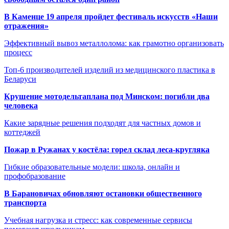
В Каменце 19 апреля пройдет фестиваль искусств «Наши
отражения»
Эффективный вывоз металлолома: как грамотно организовать
процесс
Топ-6 производителей изделий из медицинского пластика в
Беларуси
Крушение мотодельтаплана под Минском: погибли два
человека
Какие зарядные решения подходят для частных домов и
коттеджей
Пожар в Ружанах у костёла: горел склад леса-кругляка
Гибкие образовательные модели: школа, онлайн и
профобразование
В Барановичах обновляют остановки общественного
транспорта
Учебная нагрузка и стресс: как современные сервисы